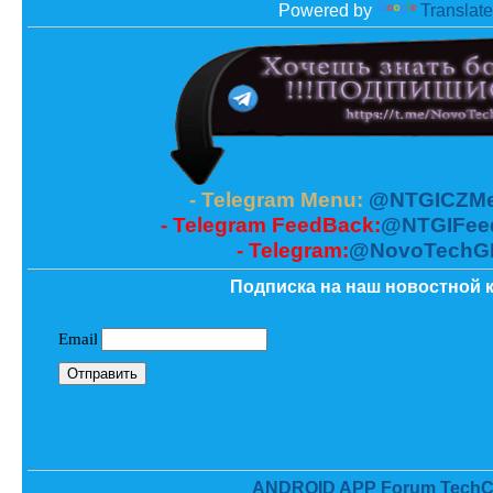
Powered by
Translate
- Telegram Menu:
@NTGICZMe
- Telegram FeedBack:
@NTGIFee
- Telegram:
@NovoTechG
Подписка на наш новостной к
ANDROID APP Forum TechC