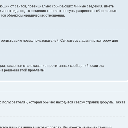
ребующий от сайтов, потенциально собирающих личные сведения, иметь
 иного вида подтверждения того, что опекуны разрешают сбор личных
яется объектом юридических отношений.
ь регистрацию новых пользователей. Свяжитесь с администратором для
ии, такие, как отслеживание прочитанных сообщений, если эта
ь в решении этой проблемы.
р пользователя», которая обычно находится сверху страниц форума. Нажав
всего лишь разница в часовых поясах. Вы можете изменить текущий