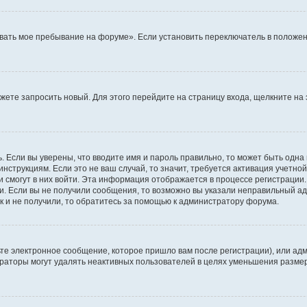
вать мое пребывание на форуме». Если установить переключатель в положен
можете запросить новый. Для этого перейдите на страницу входа, щелкните 
. Если вы уверены, что вводите имя и пароль правильно, то может быть одна
инструкциям. Если это не ваш случай, то значит, требуется активация учетно
и смогут в них войти. Эта информация отображается в процессе регистрации
и. Если вы не получили сообщения, то возможно вы указали неправильный ад
к и не получили, то обратитесь за помощью к администратору форума.
те электронное сообщение, которое пришло вам после регистрации), или адм
траторы могут удалять неактивных пользователей в целях уменьшения разме