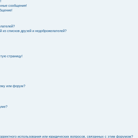
!
чные сообщения!
общение!
елателей?
й из списков друзей и недоброжелателей?
стую страницу!
тему или форум?
руме?
орректного использования или юридических вопросов, связанных с этим форумом?