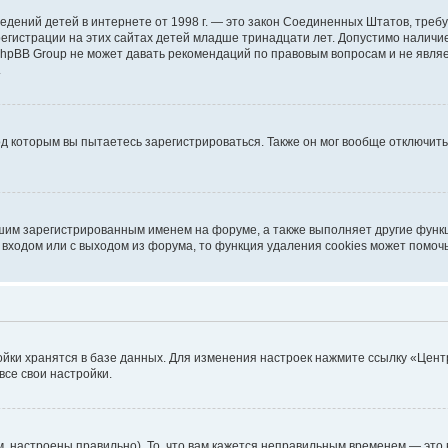
ых сведений детей в интернете от 1998 г. — это закон Соединенных Штатов, т
егистрации на этих сайтах детей младше тринадцати лет. Допустимо наличие
 phpBB Group не может давать рекомендаций по правовым вопросам и не явл
.
од которым вы пытаетесь зарегистрироваться. Также он мог вообще отключит
шим зарегистрированным именем на форуме, а также выполняет другие функц
входом или с выходом из форума, то функция удаления cookies может помоч
ойки хранятся в базе данных. Для изменения настроек нажмите ссылку «Цент
все свои настройки.
, настроены правильно). То, что вам кажется неправильным временем — это 