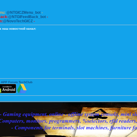
enu:
@NTGICZMenu_bot
-
Back:
@NTGIFeedBack_bot
-
m:
@NovoTechGICZ
-
а наш новостной канал:
 APP Forum TechClub