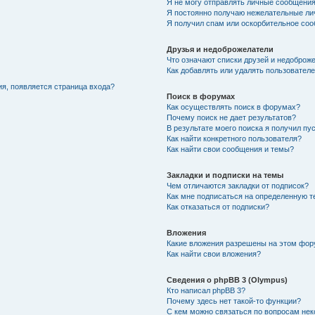
Я не могу отправлять личные сообщения
Я постоянно получаю нежелательные ли
Я получил спам или оскорбительное со
Друзья и недоброжелатели
Что означают списки друзей и недоброж
Как добавлять или удалять пользователе
ия, появляется страница входа?
Поиск в форумах
Как осуществлять поиск в форумах?
Почему поиск не дает результатов?
В результате моего поиска я получил пу
Как найти конкретного пользователя?
Как найти свои сообщения и темы?
Закладки и подписки на темы
Чем отличаются закладки от подписок?
Как мне подписаться на определенную 
Как отказаться от подписки?
Вложения
Какие вложения разрешены на этом фо
Как найти свои вложения?
Сведения о phpBB 3 (Olympus)
Кто написал phpBB 3?
Почему здесь нет такой-то функции?
С кем можно связаться по вопросам нек