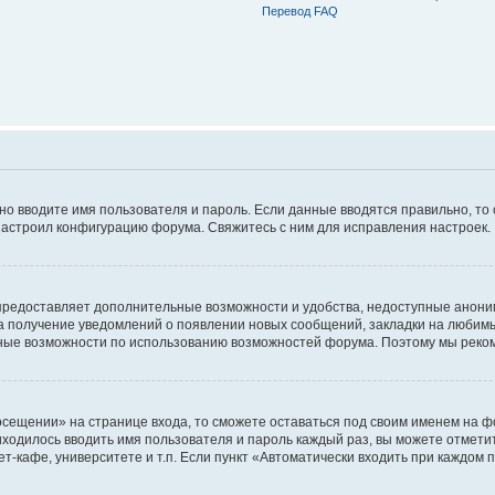
Перевод FAQ
ьно вводите имя пользователя и пароль. Если данные вводятся правильно, то
настроил конфигурацию форума. Свяжитесь с ним для исправления настроек.
предоставляет дополнительные возможности и удобства, недоступные аноним
на получение уведомлений о появлении новых сообщений, закладки на любимые
ные возможности по использованию возможностей форума. Поэтому мы реком
сещении» на странице входа, то сможете оставаться под своим именем на фо
риходилось вводить имя пользователя и пароль каждый раз, вы можете отмети
-кафе, университете и т.п. Если пункт «Автоматически входить при каждом п