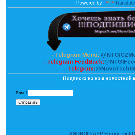
Powered by
Translate
- Telegram Menu:
@NTGICZMe
- Telegram FeedBack:
@NTGIFee
- Telegram:
@NovoTechG
Подписка на наш новостной к
ANDROID APP Forum TechC