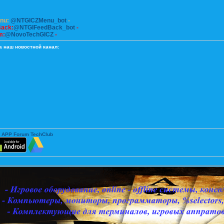
enu:
@NTGICZMenu_bot
-
Back:
@NTGIFeedBack_bot
-
m:
@NovoTechGICZ
-
а наш новостной канал:
 APP Forum TechClub