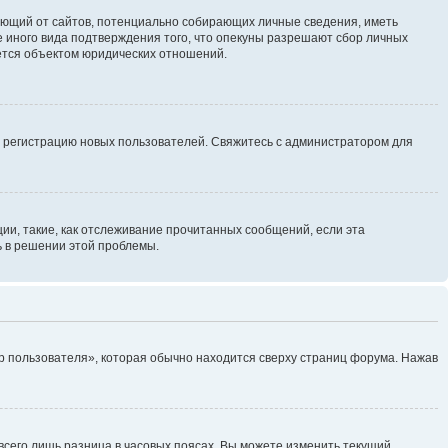
ребующий от сайтов, потенциально собирающих личные сведения, иметь
 иного вида подтверждения того, что опекуны разрешают сбор личных
яется объектом юридических отношений.
ь регистрацию новых пользователей. Свяжитесь с администратором для
ии, такие, как отслеживание прочитанных сообщений, если эта
ь в решении этой проблемы.
р пользователя», которая обычно находится сверху страниц форума. Нажав
всего лишь разница в часовых поясах. Вы можете изменить текущий