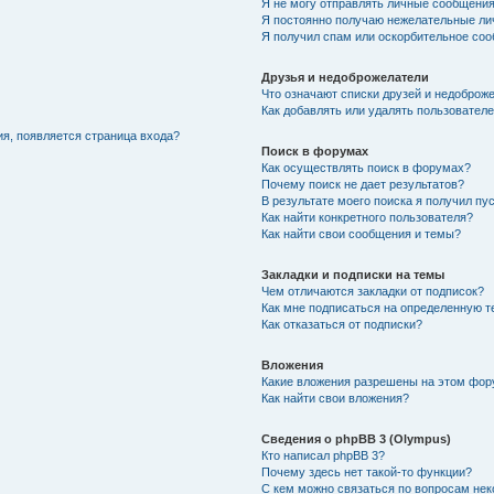
Я не могу отправлять личные сообщения
Я постоянно получаю нежелательные ли
Я получил спам или оскорбительное со
Друзья и недоброжелатели
Что означают списки друзей и недоброж
Как добавлять или удалять пользователе
ия, появляется страница входа?
Поиск в форумах
Как осуществлять поиск в форумах?
Почему поиск не дает результатов?
В результате моего поиска я получил пу
Как найти конкретного пользователя?
Как найти свои сообщения и темы?
Закладки и подписки на темы
Чем отличаются закладки от подписок?
Как мне подписаться на определенную 
Как отказаться от подписки?
Вложения
Какие вложения разрешены на этом фо
Как найти свои вложения?
Сведения о phpBB 3 (Olympus)
Кто написал phpBB 3?
Почему здесь нет такой-то функции?
С кем можно связаться по вопросам нек