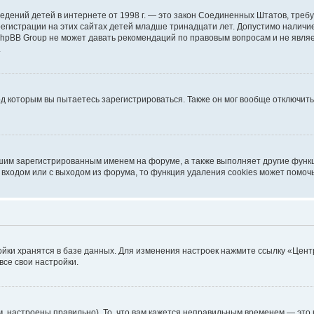
ых сведений детей в интернете от 1998 г. — это закон Соединенных Штатов, т
егистрации на этих сайтах детей младше тринадцати лет. Допустимо наличие
 phpBB Group не может давать рекомендаций по правовым вопросам и не явл
.
од которым вы пытаетесь зарегистрироваться. Также он мог вообще отключит
шим зарегистрированным именем на форуме, а также выполняет другие функц
входом или с выходом из форума, то функция удаления cookies может помоч
ойки хранятся в базе данных. Для изменения настроек нажмите ссылку «Цент
все свои настройки.
, настроены правильно). То, что вам кажется неправильным временем — это 