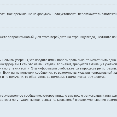
вать мое пребывание на форуме». Если установить переключатель в положен
можете запросить новый. Для этого перейдите на страницу входа, щелкните 
. Если вы уверены, что вводите имя и пароль правильно, то может быть одна
инструкциям. Если это не ваш случай, то значит, требуется активация учетно
и смогут в них войти. Эта информация отображается в процессе регистрации
и. Если вы не получили сообщения, то возможно вы указали неправильный ад
к и не получили, то обратитесь за помощью к администратору форума.
те электронное сообщение, которое пришло вам после регистрации), или адм
траторы могут удалять неактивных пользователей в целях уменьшения разме