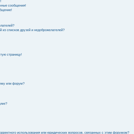
!
чные сообщения!
общение!
елателей?
й из списков друзей и недоброжелателей?
стую страницу!
тему или форум?
руме?
орректного использования или юридических вопросов, связанных с этим форумом?