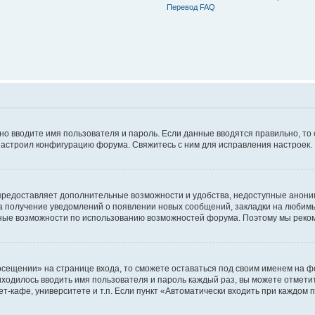
Перевод FAQ
ьно вводите имя пользователя и пароль. Если данные вводятся правильно, то
настроил конфигурацию форума. Свяжитесь с ним для исправления настроек.
предоставляет дополнительные возможности и удобства, недоступные аноним
на получение уведомлений о появлении новых сообщений, закладки на любимые
ные возможности по использованию возможностей форума. Поэтому мы реком
сещении» на странице входа, то сможете оставаться под своим именем на фо
риходилось вводить имя пользователя и пароль каждый раз, вы можете отмети
-кафе, университете и т.п. Если пункт «Автоматически входить при каждом п