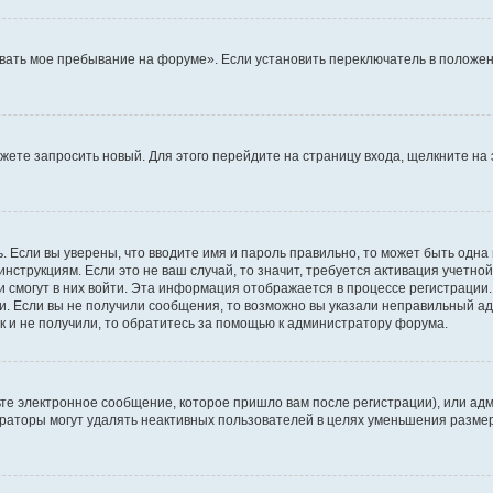
вать мое пребывание на форуме». Если установить переключатель в положен
можете запросить новый. Для этого перейдите на страницу входа, щелкните 
. Если вы уверены, что вводите имя и пароль правильно, то может быть одна
инструкциям. Если это не ваш случай, то значит, требуется активация учетно
и смогут в них войти. Эта информация отображается в процессе регистрации
и. Если вы не получили сообщения, то возможно вы указали неправильный ад
к и не получили, то обратитесь за помощью к администратору форума.
те электронное сообщение, которое пришло вам после регистрации), или адм
траторы могут удалять неактивных пользователей в целях уменьшения разме