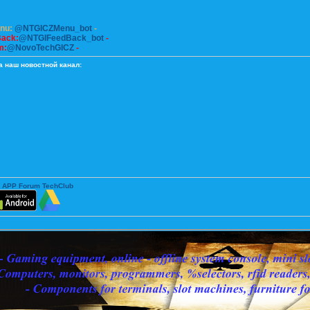
enu:
@NTGICZMenu_bot
-
Back:
@NTGIFeedBack_bot
-
m:
@NovoTechGICZ
-
а наш новостной канал:
 APP Forum TechClub