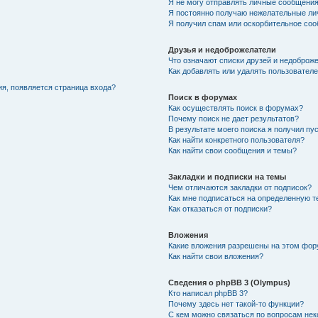
Я не могу отправлять личные сообщения
Я постоянно получаю нежелательные ли
Я получил спам или оскорбительное со
Друзья и недоброжелатели
Что означают списки друзей и недоброж
Как добавлять или удалять пользователе
ия, появляется страница входа?
Поиск в форумах
Как осуществлять поиск в форумах?
Почему поиск не дает результатов?
В результате моего поиска я получил пу
Как найти конкретного пользователя?
Как найти свои сообщения и темы?
Закладки и подписки на темы
Чем отличаются закладки от подписок?
Как мне подписаться на определенную 
Как отказаться от подписки?
Вложения
Какие вложения разрешены на этом фо
Как найти свои вложения?
Сведения о phpBB 3 (Olympus)
Кто написал phpBB 3?
Почему здесь нет такой-то функции?
С кем можно связаться по вопросам нек