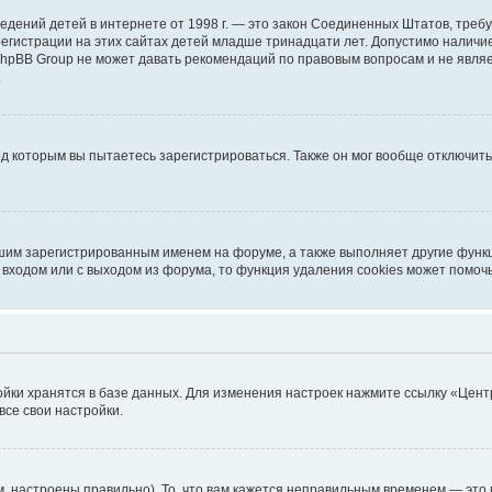
ых сведений детей в интернете от 1998 г. — это закон Соединенных Штатов, т
егистрации на этих сайтах детей младше тринадцати лет. Допустимо наличие
 phpBB Group не может давать рекомендаций по правовым вопросам и не явл
.
од которым вы пытаетесь зарегистрироваться. Также он мог вообще отключит
шим зарегистрированным именем на форуме, а также выполняет другие функц
входом или с выходом из форума, то функция удаления cookies может помоч
ойки хранятся в базе данных. Для изменения настроек нажмите ссылку «Цент
все свои настройки.
, настроены правильно). То, что вам кажется неправильным временем — это 