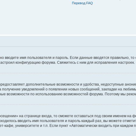
Перевод FAQ
ьно вводите имя пользователя и пароль. Если данные вводятся правильно, то
настроил конфигурацию форума. Свяжитесь с ним для исправления настроек.
предоставляет дополнительные возможности и удобства, недоступные аноним
на получение уведомлений о появлении новых сообщений, закладки на любимые
ные возможности по использованию возможностей форума. Поэтому мы реком
сещении» на странице входа, то сможете оставаться под своим именем на фо
риходилось вводить имя пользователя и пароль каждый раз, вы можете отмети
-кафе, университете и т.п. Если пункт «Автоматически входить при каждом п