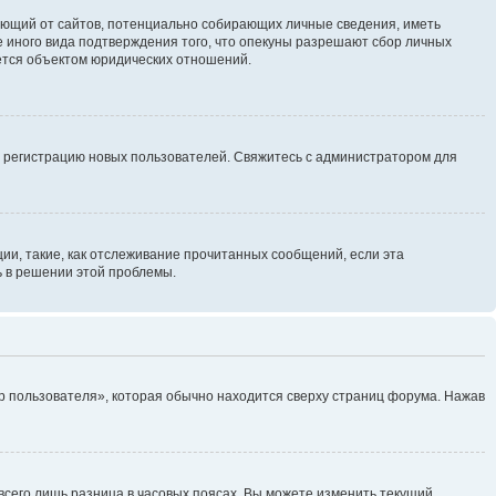
ребующий от сайтов, потенциально собирающих личные сведения, иметь
 иного вида подтверждения того, что опекуны разрешают сбор личных
яется объектом юридических отношений.
ь регистрацию новых пользователей. Свяжитесь с администратором для
ии, такие, как отслеживание прочитанных сообщений, если эта
ь в решении этой проблемы.
р пользователя», которая обычно находится сверху страниц форума. Нажав
всего лишь разница в часовых поясах. Вы можете изменить текущий