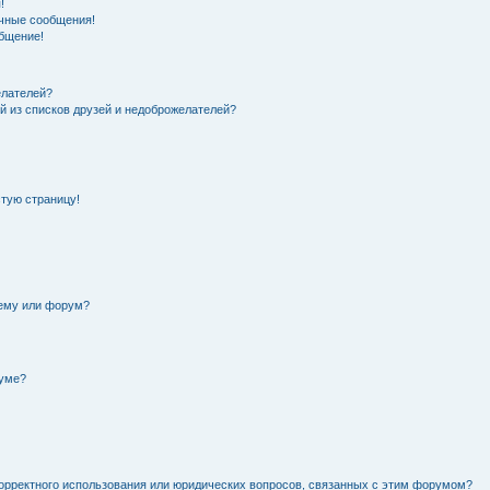
!
чные сообщения!
общение!
елателей?
й из списков друзей и недоброжелателей?
стую страницу!
тему или форум?
руме?
орректного использования или юридических вопросов, связанных с этим форумом?