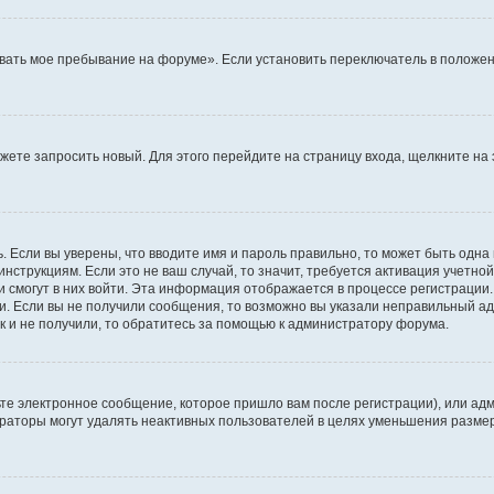
вать мое пребывание на форуме». Если установить переключатель в положен
можете запросить новый. Для этого перейдите на страницу входа, щелкните 
. Если вы уверены, что вводите имя и пароль правильно, то может быть одна
инструкциям. Если это не ваш случай, то значит, требуется активация учетно
и смогут в них войти. Эта информация отображается в процессе регистрации
и. Если вы не получили сообщения, то возможно вы указали неправильный ад
к и не получили, то обратитесь за помощью к администратору форума.
те электронное сообщение, которое пришло вам после регистрации), или адм
траторы могут удалять неактивных пользователей в целях уменьшения разме