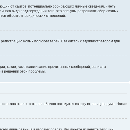
ребующий от сайтов, потенциально собирающих личные сведения, иметь
 иного вида подтверждения того, что опекуны разрешают сбор личных
яется объектом юридических отношений.
ь регистрацию новых пользователей. Свяжитесь с администратором для
ии, такие, как отслеживание прочитанных сообщений, если эта
ь в решении этой проблемы.
р пользователя», которая обычно находится сверху страниц форума. Нажав
всего лишь разница в часовых поясах. Вы можете изменить текущий