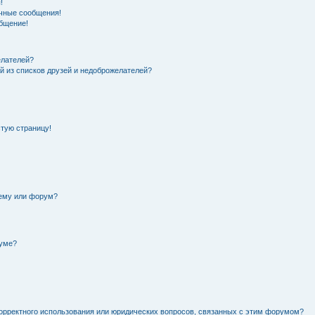
!
чные сообщения!
общение!
елателей?
й из списков друзей и недоброжелателей?
стую страницу!
тему или форум?
руме?
орректного использования или юридических вопросов, связанных с этим форумом?