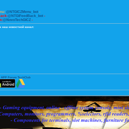
enu:
@NTGICZMenu_bot
-
Back:
@NTGIFeedBack_bot
-
m:
@NovoTechGICZ
-
а наш новостной канал:
 APP Forum TechClub