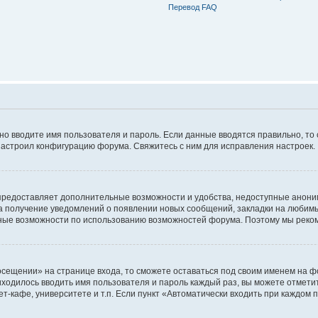
Перевод FAQ
ьно вводите имя пользователя и пароль. Если данные вводятся правильно, то
настроил конфигурацию форума. Свяжитесь с ним для исправления настроек.
предоставляет дополнительные возможности и удобства, недоступные аноним
на получение уведомлений о появлении новых сообщений, закладки на любимые
ные возможности по использованию возможностей форума. Поэтому мы реком
сещении» на странице входа, то сможете оставаться под своим именем на фо
риходилось вводить имя пользователя и пароль каждый раз, вы можете отмети
-кафе, университете и т.п. Если пункт «Автоматически входить при каждом п