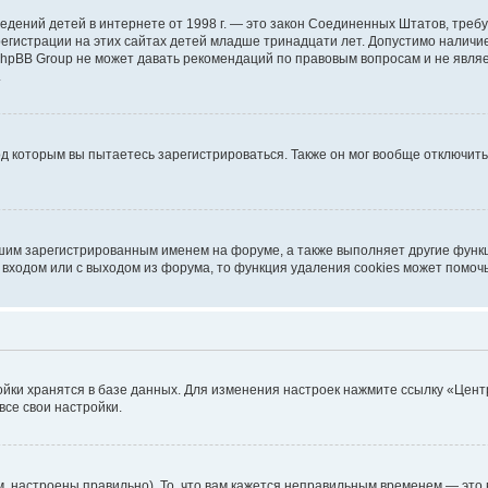
ых сведений детей в интернете от 1998 г. — это закон Соединенных Штатов, т
егистрации на этих сайтах детей младше тринадцати лет. Допустимо наличие
 phpBB Group не может давать рекомендаций по правовым вопросам и не явл
.
од которым вы пытаетесь зарегистрироваться. Также он мог вообще отключит
шим зарегистрированным именем на форуме, а также выполняет другие функц
входом или с выходом из форума, то функция удаления cookies может помоч
ойки хранятся в базе данных. Для изменения настроек нажмите ссылку «Цент
все свои настройки.
, настроены правильно). То, что вам кажется неправильным временем — это 