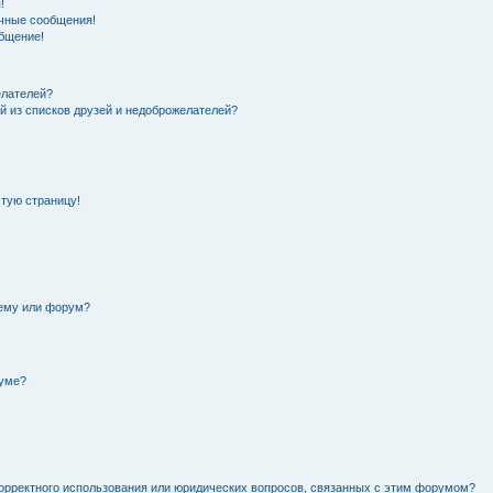
!
чные сообщения!
общение!
елателей?
й из списков друзей и недоброжелателей?
стую страницу!
тему или форум?
руме?
орректного использования или юридических вопросов, связанных с этим форумом?