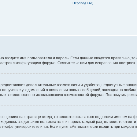
Перевод FAQ
ьно вводите имя пользователя и пароль. Если данные вводятся правильно, то
настроил конфигурацию форума. Свяжитесь с ним для исправления настроек.
предоставляет дополнительные возможности и удобства, недоступные аноним
на получение уведомлений о появлении новых сообщений, закладки на любимые
ные возможности по использованию возможностей форума. Поэтому мы реком
сещении» на странице входа, то сможете оставаться под своим именем на фо
риходилось вводить имя пользователя и пароль каждый раз, вы можете отмети
-кафе, университете и т.п. Если пункт «Автоматически входить при каждом п