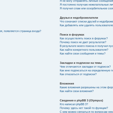
Я не могу отправлять личные сообщения
Я постоянно получаю нежелательные ли
Я получил спам или оскорбительное со
Друзья и недоброжелатели
Что означают списки друзей и недоброж
Как добавлять или удалять пользователе
ия, появляется страница входа?
Поиск в форумах
Как осуществлять поиск в форумах?
Почему поиск не дает результатов?
В результате моего поиска я получил пу
Как найти конкретного пользователя?
Как найти свои сообщения и темы?
Закладки и подписки на темы
Чем отличаются закладки от подписок?
Как мне подписаться на определенную 
Как отказаться от подписки?
Вложения
Какие вложения разрешены на этом фо
Как найти свои вложения?
Сведения о phpBB 3 (Olympus)
Кто написал phpBB 3?
Почему здесь нет такой-то функции?
С кем можно связаться по вопросам нек