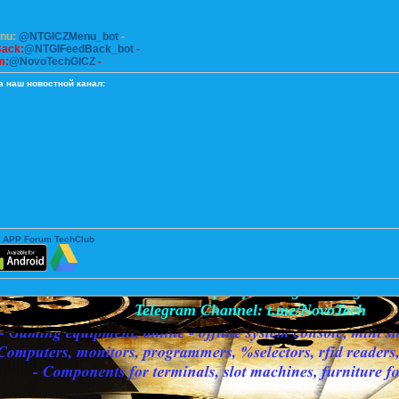
enu:
@NTGICZMenu_bot
-
Back:
@NTGIFeedBack_bot
-
m:
@NovoTechGICZ
-
а наш новостной канал:
 APP Forum TechClub