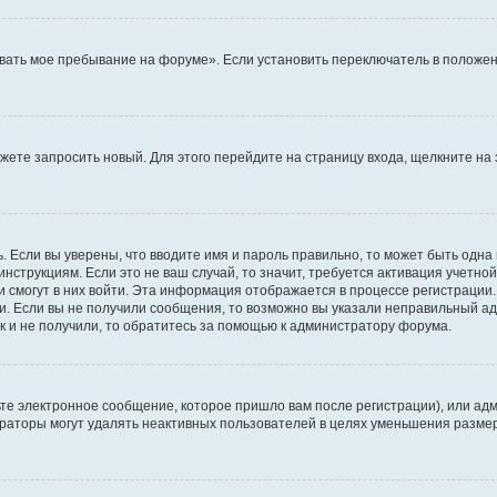
вать мое пребывание на форуме». Если установить переключатель в положен
можете запросить новый. Для этого перейдите на страницу входа, щелкните 
. Если вы уверены, что вводите имя и пароль правильно, то может быть одна
инструкциям. Если это не ваш случай, то значит, требуется активация учетно
и смогут в них войти. Эта информация отображается в процессе регистрации
и. Если вы не получили сообщения, то возможно вы указали неправильный ад
к и не получили, то обратитесь за помощью к администратору форума.
те электронное сообщение, которое пришло вам после регистрации), или адм
траторы могут удалять неактивных пользователей в целях уменьшения разме