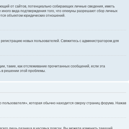
ребующий от сайтов, потенциально собирающих личные сведения, иметь
 иного вида подтверждения того, что опекуны разрешают сбор личных
яется объектом юридических отношений.
ь регистрацию новых пользователей. Свяжитесь с администратором для
ии, такие, как отслеживание прочитанных сообщений, если эта
ь в решении этой проблемы.
р пользователя», которая обычно находится сверху страниц форума. Нажав
всего лишь разница в часовых поясах. Вы можете изменить текущий