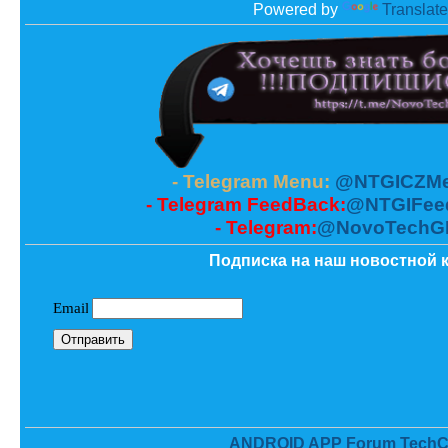
Powered by
Translate
- Telegram Menu:
@NTGICZMe
- Telegram FeedBack:
@NTGIFee
- Telegram:
@NovoTechG
Подписка на наш новостной к
ANDROID APP Forum TechC