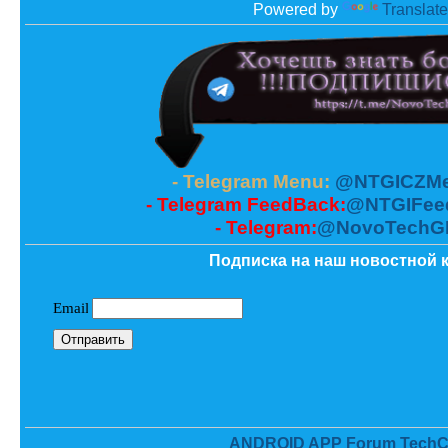
Powered by
Translate
- Telegram Menu:
@NTGICZMe
- Telegram FeedBack:
@NTGIFee
- Telegram:
@NovoTechG
Подписка на наш новостной к
ANDROID APP Forum TechC