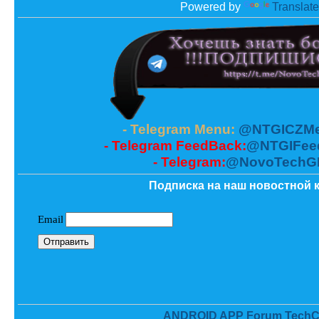
Powered by
Translate
- Telegram Menu:
@NTGICZMe
- Telegram FeedBack:
@NTGIFee
- Telegram:
@NovoTechG
Подписка на наш новостной к
ANDROID APP Forum TechC