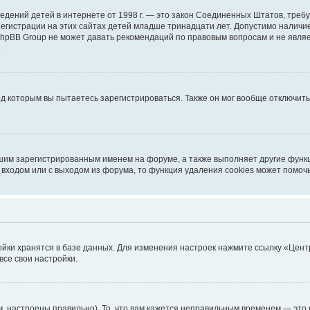
ых сведений детей в интернете от 1998 г. — это закон Соединенных Штатов, т
егистрации на этих сайтах детей младше тринадцати лет. Допустимо наличие
 phpBB Group не может давать рекомендаций по правовым вопросам и не явл
.
од которым вы пытаетесь зарегистрироваться. Также он мог вообще отключит
шим зарегистрированным именем на форуме, а также выполняет другие функц
входом или с выходом из форума, то функция удаления cookies может помоч
ойки хранятся в базе данных. Для изменения настроек нажмите ссылку «Цент
все свои настройки.
, настроены правильно). То, что вам кажется неправильным временем — это 