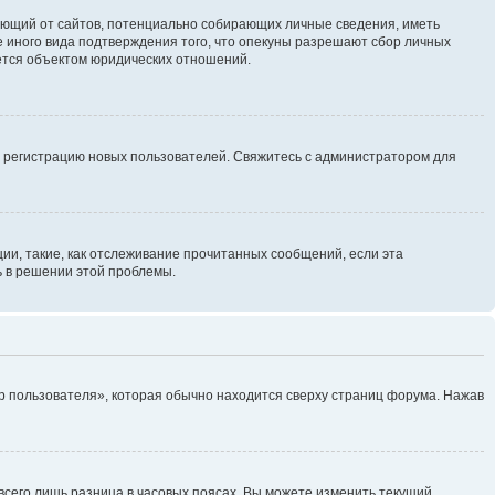
ребующий от сайтов, потенциально собирающих личные сведения, иметь
 иного вида подтверждения того, что опекуны разрешают сбор личных
яется объектом юридических отношений.
ь регистрацию новых пользователей. Свяжитесь с администратором для
ии, такие, как отслеживание прочитанных сообщений, если эта
ь в решении этой проблемы.
р пользователя», которая обычно находится сверху страниц форума. Нажав
всего лишь разница в часовых поясах. Вы можете изменить текущий