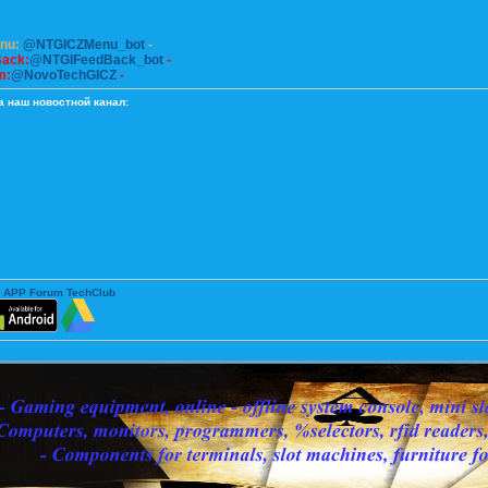
enu:
@NTGICZMenu_bot
-
Back:
@NTGIFeedBack_bot
-
m:
@NovoTechGICZ
-
а наш новостной канал:
 APP Forum TechClub