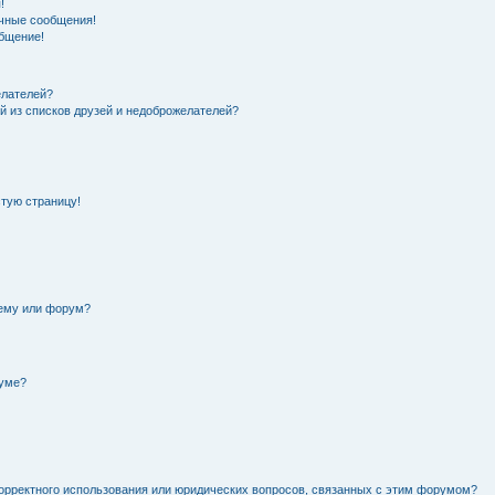
!
чные сообщения!
общение!
елателей?
й из списков друзей и недоброжелателей?
стую страницу!
тему или форум?
руме?
орректного использования или юридических вопросов, связанных с этим форумом?