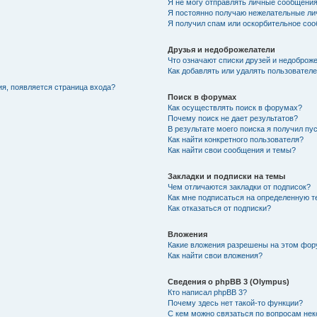
Я не могу отправлять личные сообщения
Я постоянно получаю нежелательные ли
Я получил спам или оскорбительное со
Друзья и недоброжелатели
Что означают списки друзей и недоброж
Как добавлять или удалять пользователе
ия, появляется страница входа?
Поиск в форумах
Как осуществлять поиск в форумах?
Почему поиск не дает результатов?
В результате моего поиска я получил пу
Как найти конкретного пользователя?
Как найти свои сообщения и темы?
Закладки и подписки на темы
Чем отличаются закладки от подписок?
Как мне подписаться на определенную 
Как отказаться от подписки?
Вложения
Какие вложения разрешены на этом фо
Как найти свои вложения?
Сведения о phpBB 3 (Olympus)
Кто написал phpBB 3?
Почему здесь нет такой-то функции?
С кем можно связаться по вопросам нек