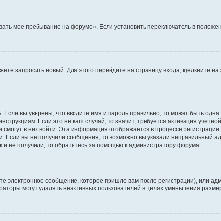
вать мое пребывание на форуме». Если установить переключатель в положен
можете запросить новый. Для этого перейдите на страницу входа, щелкните 
. Если вы уверены, что вводите имя и пароль правильно, то может быть одна
инструкциям. Если это не ваш случай, то значит, требуется активация учетно
и смогут в них войти. Эта информация отображается в процессе регистрации
и. Если вы не получили сообщения, то возможно вы указали неправильный ад
к и не получили, то обратитесь за помощью к администратору форума.
те электронное сообщение, которое пришло вам после регистрации), или адм
траторы могут удалять неактивных пользователей в целях уменьшения разме