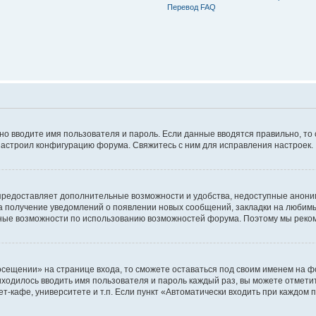
Перевод FAQ
ьно вводите имя пользователя и пароль. Если данные вводятся правильно, то
настроил конфигурацию форума. Свяжитесь с ним для исправления настроек.
предоставляет дополнительные возможности и удобства, недоступные аноним
на получение уведомлений о появлении новых сообщений, закладки на любимые
ные возможности по использованию возможностей форума. Поэтому мы реком
сещении» на странице входа, то сможете оставаться под своим именем на фо
риходилось вводить имя пользователя и пароль каждый раз, вы можете отмети
-кафе, университете и т.п. Если пункт «Автоматически входить при каждом п