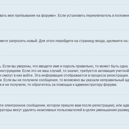
вать мое пребывание на форуме». Если установить переключатель в положен
можете запросить новый. Для этого перейдите на страницу входа, щелкните 
. Если вы уверены, что вводите имя и пароль правильно, то может быть одна
инструкциям. Если это не ваш случай, то значит, требуется активация учетно
и смогут в них войти. Эта информация отображается в процессе регистрации
и. Если вы не получили сообщения, то возможно вы указали неправильный ад
к и не получили, то обратитесь за помощью к администратору форума.
те электронное сообщение, которое пришло вам после регистрации), или адм
траторы могут удалять неактивных пользователей в целях уменьшения разме