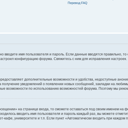
Перевод FAQ
ьно вводите имя пользователя и пароль. Если данные вводятся правильно, то
настроил конфигурацию форума. Свяжитесь с ним для исправления настроек.
предоставляет дополнительные возможности и удобства, недоступные аноним
на получение уведомлений о появлении новых сообщений, закладки на любимые
ные возможности по использованию возможностей форума. Поэтому мы реком
сещении» на странице входа, то сможете оставаться под своим именем на фо
риходилось вводить имя пользователя и пароль каждый раз, вы можете отмети
-кафе, университете и т.п. Если пункт «Автоматически входить при каждом п