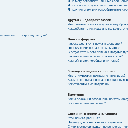
Я не могу отправлять личные сообщения
Я постоянно получаю нежелательные ли
Я получил спам или оскорбительное со
Друзья и недоброжелатели
Что означают списки друзей и недоброж
Как добавлять или удалять пользователе
ия, появляется страница входа?
Поиск в форумах
Как осуществлять поиск в форумах?
Почему поиск не дает результатов?
В результате моего поиска я получил пу
Как найти конкретного пользователя?
Как найти свои сообщения и темы?
Закладки и подписки на темы
Чем отличаются закладки от подписок?
Как мне подписаться на определенную 
Как отказаться от подписки?
Вложения
Какие вложения разрешены на этом фо
Как найти свои вложения?
Сведения о phpBB 3 (Olympus)
Кто написал phpBB 3?
Почему здесь нет такой-то функции?
С кем можно связаться по вопросам нек