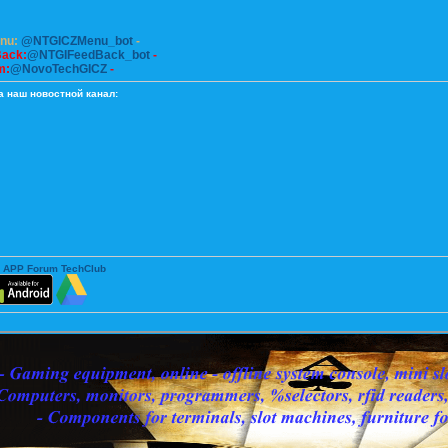
enu:
@NTGICZMenu_bot
-
Back:
@NTGIFeedBack_bot
-
m:
@NovoTechGICZ
-
а наш новостной канал:
 APP Forum TechClub