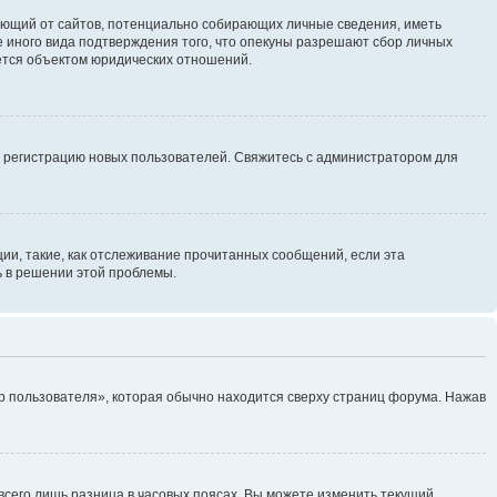
ребующий от сайтов, потенциально собирающих личные сведения, иметь
 иного вида подтверждения того, что опекуны разрешают сбор личных
яется объектом юридических отношений.
ь регистрацию новых пользователей. Свяжитесь с администратором для
ии, такие, как отслеживание прочитанных сообщений, если эта
ь в решении этой проблемы.
р пользователя», которая обычно находится сверху страниц форума. Нажав
всего лишь разница в часовых поясах. Вы можете изменить текущий