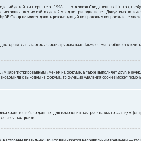
ых сведений детей в интернете от 1998 г. — это закон Соединенных Штатов, т
егистрации на этих сайтах детей младше тринадцати лет. Допустимо наличие
 phpBB Group не может давать рекомендаций по правовым вопросам и не явл
.
од которым вы пытаетесь зарегистрироваться. Также он мог вообще отключит
шим зарегистрированным именем на форуме, а также выполняет другие функц
входом или с выходом из форума, то функция удаления cookies может помоч
ойки хранятся в базе данных. Для изменения настроек нажмите ссылку «Цент
все свои настройки.
, настроены правильно). То, что вам кажется неправильным временем — это 