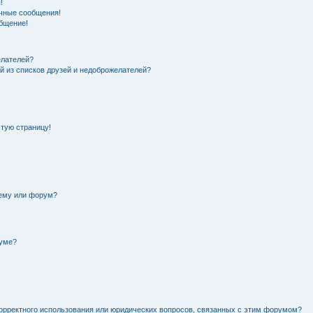
!
чные сообщения!
общение!
елателей?
й из списков друзей и недоброжелателей?
стую страницу!
тему или форум?
руме?
орректного использования или юридических вопросов, связанных с этим форумом?