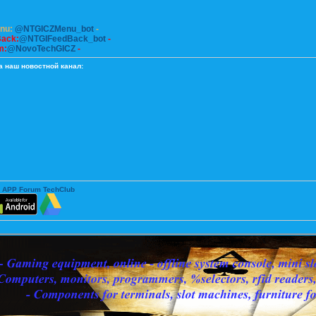
enu:
@NTGICZMenu_bot
-
Back:
@NTGIFeedBack_bot
-
m:
@NovoTechGICZ
-
а наш новостной канал:
 APP Forum TechClub