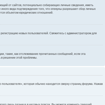
ребующий от сайтов, потенциально собирающих личные сведения, иметь
 иного вида подтверждения того, что опекуны разрешают сбор личных
яется объектом юридических отношений.
ь регистрацию новых пользователей. Свяжитесь с администратором для
ии, такие, как отслеживание прочитанных сообщений, если эта
ь в решении этой проблемы.
р пользователя», которая обычно находится сверху страниц форума. Нажав
всего лишь разница в часовых поясах. Вы можете изменить текущий