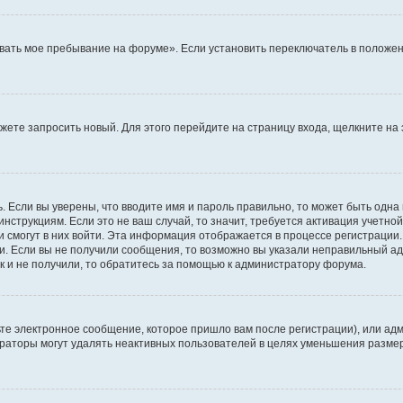
вать мое пребывание на форуме». Если установить переключатель в положен
можете запросить новый. Для этого перейдите на страницу входа, щелкните 
. Если вы уверены, что вводите имя и пароль правильно, то может быть одна
инструкциям. Если это не ваш случай, то значит, требуется активация учетно
и смогут в них войти. Эта информация отображается в процессе регистрации
и. Если вы не получили сообщения, то возможно вы указали неправильный ад
к и не получили, то обратитесь за помощью к администратору форума.
те электронное сообщение, которое пришло вам после регистрации), или адм
траторы могут удалять неактивных пользователей в целях уменьшения разме