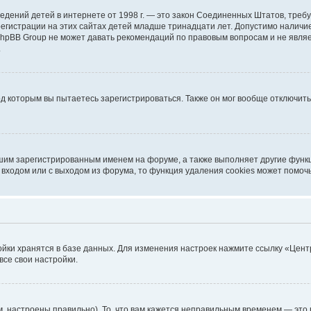
ых сведений детей в интернете от 1998 г. — это закон Соединенных Штатов, т
егистрации на этих сайтах детей младше тринадцати лет. Допустимо наличие
 phpBB Group не может давать рекомендаций по правовым вопросам и не явл
.
од которым вы пытаетесь зарегистрироваться. Также он мог вообще отключит
шим зарегистрированным именем на форуме, а также выполняет другие функц
входом или с выходом из форума, то функция удаления cookies может помоч
ойки хранятся в базе данных. Для изменения настроек нажмите ссылку «Цент
все свои настройки.
, настроены правильно). То, что вам кажется неправильным временем — это 