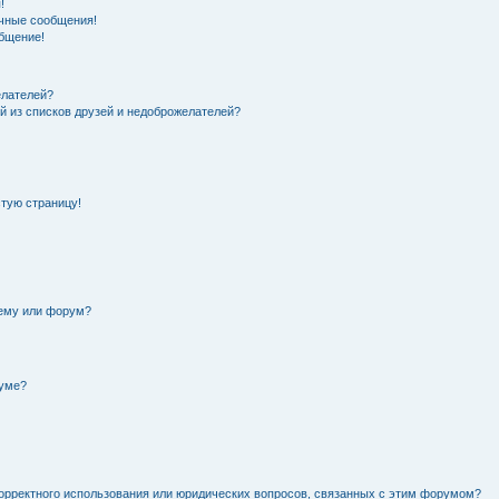
!
чные сообщения!
общение!
елателей?
й из списков друзей и недоброжелателей?
стую страницу!
тему или форум?
руме?
орректного использования или юридических вопросов, связанных с этим форумом?