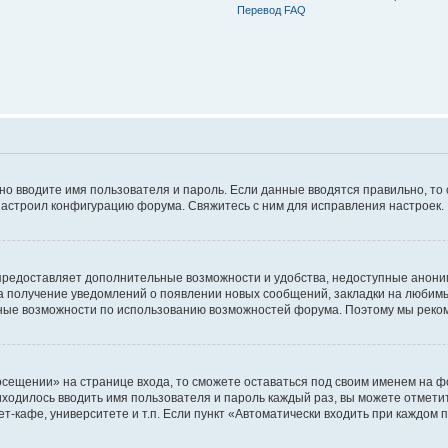
Перевод FAQ
ьно вводите имя пользователя и пароль. Если данные вводятся правильно, то
настроил конфигурацию форума. Свяжитесь с ним для исправления настроек.
предоставляет дополнительные возможности и удобства, недоступные аноним
на получение уведомлений о появлении новых сообщений, закладки на любимые
ные возможности по использованию возможностей форума. Поэтому мы реком
сещении» на странице входа, то сможете оставаться под своим именем на фо
риходилось вводить имя пользователя и пароль каждый раз, вы можете отмети
-кафе, университете и т.п. Если пункт «Автоматически входить при каждом п