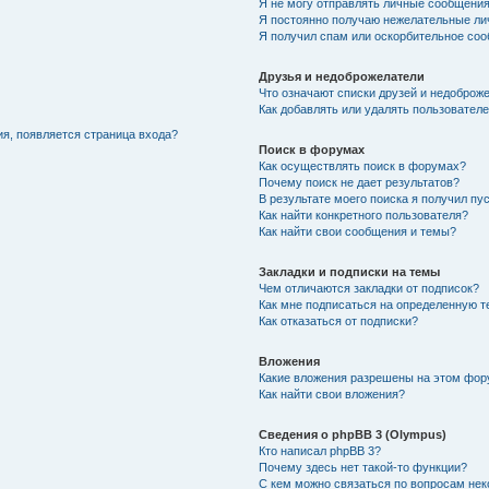
Я не могу отправлять личные сообщения
Я постоянно получаю нежелательные ли
Я получил спам или оскорбительное со
Друзья и недоброжелатели
Что означают списки друзей и недоброж
Как добавлять или удалять пользователе
ия, появляется страница входа?
Поиск в форумах
Как осуществлять поиск в форумах?
Почему поиск не дает результатов?
В результате моего поиска я получил пу
Как найти конкретного пользователя?
Как найти свои сообщения и темы?
Закладки и подписки на темы
Чем отличаются закладки от подписок?
Как мне подписаться на определенную 
Как отказаться от подписки?
Вложения
Какие вложения разрешены на этом фо
Как найти свои вложения?
Сведения о phpBB 3 (Olympus)
Кто написал phpBB 3?
Почему здесь нет такой-то функции?
С кем можно связаться по вопросам нек