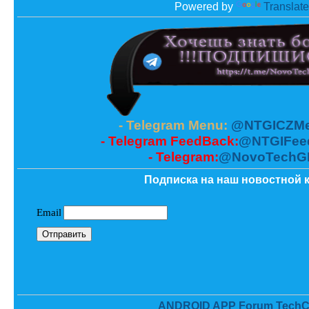
Powered by
Translate
- Telegram Menu:
@NTGICZMe
- Telegram FeedBack:
@NTGIFee
- Telegram:
@NovoTechG
Подписка на наш новостной к
ANDROID APP Forum TechC