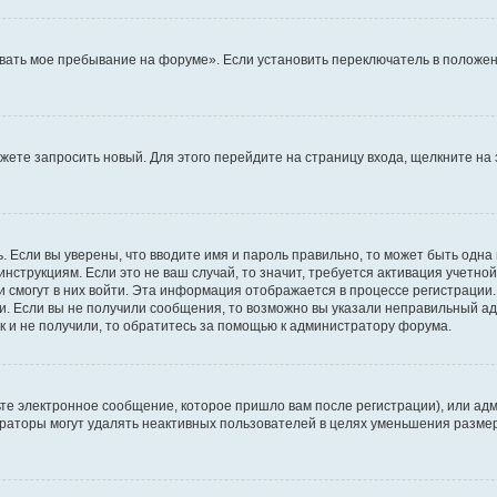
вать мое пребывание на форуме». Если установить переключатель в положен
можете запросить новый. Для этого перейдите на страницу входа, щелкните 
. Если вы уверены, что вводите имя и пароль правильно, то может быть одна
инструкциям. Если это не ваш случай, то значит, требуется активация учетно
и смогут в них войти. Эта информация отображается в процессе регистрации
и. Если вы не получили сообщения, то возможно вы указали неправильный ад
к и не получили, то обратитесь за помощью к администратору форума.
те электронное сообщение, которое пришло вам после регистрации), или адм
траторы могут удалять неактивных пользователей в целях уменьшения разме