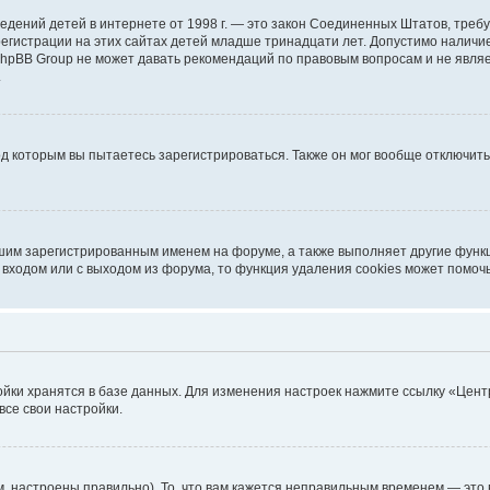
ых сведений детей в интернете от 1998 г. — это закон Соединенных Штатов, т
егистрации на этих сайтах детей младше тринадцати лет. Допустимо наличие
 phpBB Group не может давать рекомендаций по правовым вопросам и не явл
.
од которым вы пытаетесь зарегистрироваться. Также он мог вообще отключит
шим зарегистрированным именем на форуме, а также выполняет другие функц
входом или с выходом из форума, то функция удаления cookies может помоч
ойки хранятся в базе данных. Для изменения настроек нажмите ссылку «Цент
все свои настройки.
, настроены правильно). То, что вам кажется неправильным временем — это 