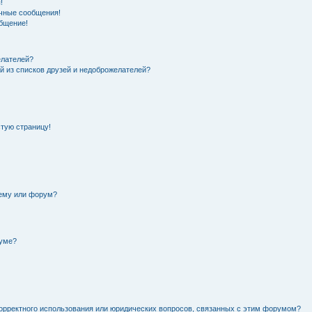
!
чные сообщения!
общение!
елателей?
й из списков друзей и недоброжелателей?
стую страницу!
тему или форум?
руме?
орректного использования или юридических вопросов, связанных с этим форумом?