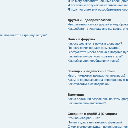
Я не могу отправлять личные сообщения
Я постоянно получаю нежелательные ли
Я получил спам или оскорбительное со
Друзья и недоброжелатели
Что означают списки друзей и недоброж
Как добавлять или удалять пользователе
ия, появляется страница входа?
Поиск в форумах
Как осуществлять поиск в форумах?
Почему поиск не дает результатов?
В результате моего поиска я получил пу
Как найти конкретного пользователя?
Как найти свои сообщения и темы?
Закладки и подписки на темы
Чем отличаются закладки от подписок?
Как мне подписаться на определенную 
Как отказаться от подписки?
Вложения
Какие вложения разрешены на этом фо
Как найти свои вложения?
Сведения о phpBB 3 (Olympus)
Кто написал phpBB 3?
Почему здесь нет такой-то функции?
С кем можно связаться по вопросам нек