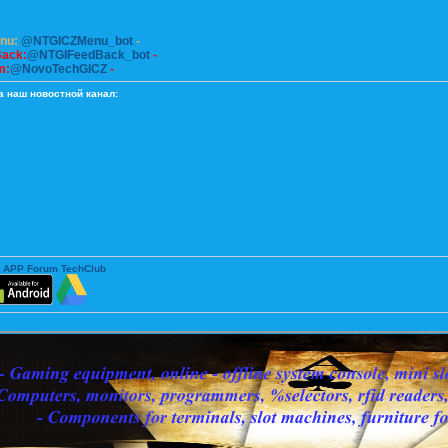
enu:
@NTGICZMenu_bot
-
Back:
@NTGIFeedBack_bot
-
m:
@NovoTechGICZ
-
а наш новостной канал:
 APP Forum TechClub