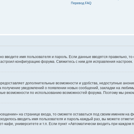
Перевод FAQ
ьно вводите имя пользователя и пароль. Если данные вводятся правильно, то
настроил конфигурацию форума. Свяжитесь с ним для исправления настроек.
предоставляет дополнительные возможности и удобства, недоступные аноним
на получение уведомлений о появлении новых сообщений, закладки на любимые
ные возможности по использованию возможностей форума. Поэтому мы реком
сещении» на странице входа, то сможете оставаться под своим именем на фо
риходилось вводить имя пользователя и пароль каждый раз, вы можете отмети
-кафе, университете и т.п. Если пункт «Автоматически входить при каждом п