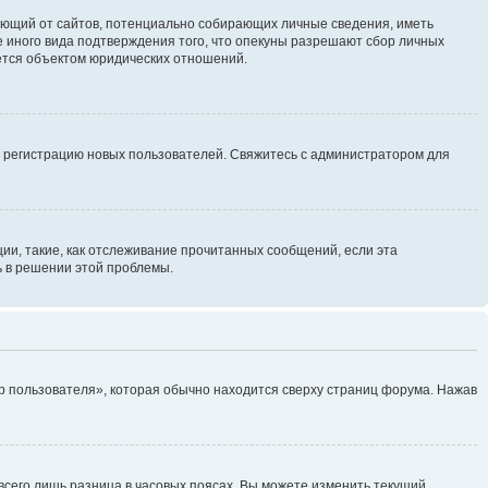
ребующий от сайтов, потенциально собирающих личные сведения, иметь
 иного вида подтверждения того, что опекуны разрешают сбор личных
яется объектом юридических отношений.
ь регистрацию новых пользователей. Свяжитесь с администратором для
ии, такие, как отслеживание прочитанных сообщений, если эта
ь в решении этой проблемы.
р пользователя», которая обычно находится сверху страниц форума. Нажав
всего лишь разница в часовых поясах. Вы можете изменить текущий