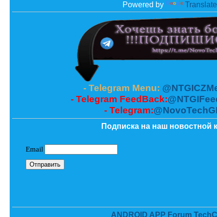
Powered by
Translate
- Telegram Menu:
@NTGICZMe
- Telegram FeedBack:
@NTGIFee
- Telegram:
@NovoTechG
Подписка на наш новостной к
ANDROID APP Forum TechC