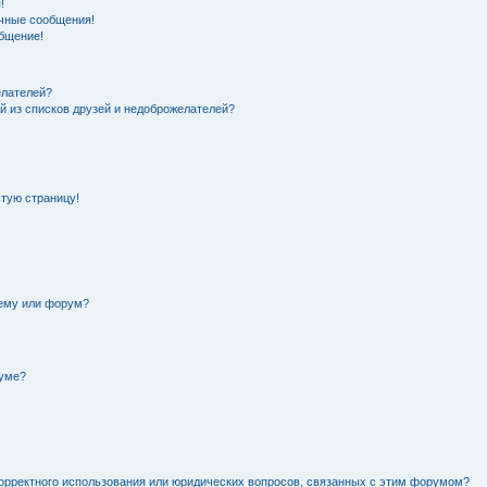
!
чные сообщения!
общение!
елателей?
й из списков друзей и недоброжелателей?
стую страницу!
тему или форум?
руме?
орректного использования или юридических вопросов, связанных с этим форумом?