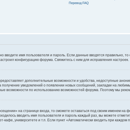
Перевод FAQ
ьно вводите имя пользователя и пароль. Если данные вводятся правильно, то
настроил конфигурацию форума. Свяжитесь с ним для исправления настроек.
предоставляет дополнительные возможности и удобства, недоступные аноним
на получение уведомлений о появлении новых сообщений, закладки на любимые
ные возможности по использованию возможностей форума. Поэтому мы реком
сещении» на странице входа, то сможете оставаться под своим именем на фо
риходилось вводить имя пользователя и пароль каждый раз, вы можете отмети
-кафе, университете и т.п. Если пункт «Автоматически входить при каждом п