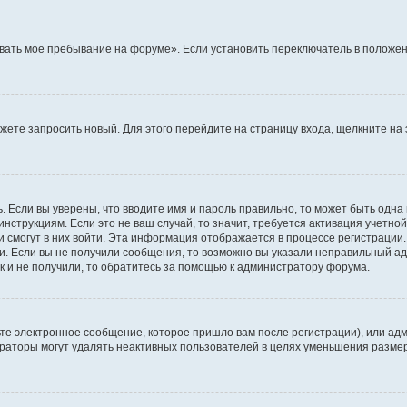
вать мое пребывание на форуме». Если установить переключатель в положен
можете запросить новый. Для этого перейдите на страницу входа, щелкните 
. Если вы уверены, что вводите имя и пароль правильно, то может быть одна
инструкциям. Если это не ваш случай, то значит, требуется активация учетно
и смогут в них войти. Эта информация отображается в процессе регистрации
и. Если вы не получили сообщения, то возможно вы указали неправильный ад
к и не получили, то обратитесь за помощью к администратору форума.
те электронное сообщение, которое пришло вам после регистрации), или адм
траторы могут удалять неактивных пользователей в целях уменьшения разме