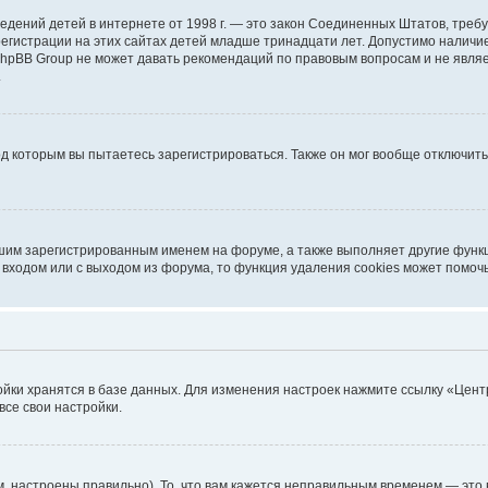
ых сведений детей в интернете от 1998 г. — это закон Соединенных Штатов, т
егистрации на этих сайтах детей младше тринадцати лет. Допустимо наличие
 phpBB Group не может давать рекомендаций по правовым вопросам и не явл
.
од которым вы пытаетесь зарегистрироваться. Также он мог вообще отключит
шим зарегистрированным именем на форуме, а также выполняет другие функц
входом или с выходом из форума, то функция удаления cookies может помоч
ойки хранятся в базе данных. Для изменения настроек нажмите ссылку «Цент
все свои настройки.
, настроены правильно). То, что вам кажется неправильным временем — это 