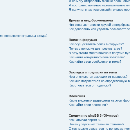
Я не могу отправлять личные сообщения
Я постоянно получаю нежелательные ли
Я получил спам или оскорбительное со
Друзья и недоброжелатели
Что означают списки друзей и недоброж
Как добавлять или удалять пользователе
ия, появляется страница входа?
Поиск в форумах
Как осуществлять поиск в форумах?
Почему поиск не дает результатов?
В результате моего поиска я получил пу
Как найти конкретного пользователя?
Как найти свои сообщения и темы?
Закладки и подписки на темы
Чем отличаются закладки от подписок?
Как мне подписаться на определенную 
Как отказаться от подписки?
Вложения
Какие вложения разрешены на этом фо
Как найти свои вложения?
Сведения о phpBB 3 (Olympus)
Кто написал phpBB 3?
Почему здесь нет такой-то функции?
С кем можно связаться по вопросам нек