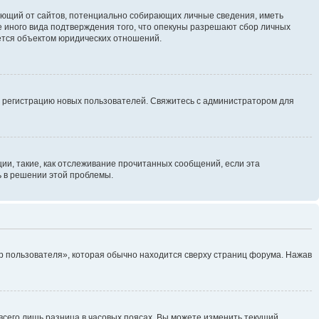
ребующий от сайтов, потенциально собирающих личные сведения, иметь
 иного вида подтверждения того, что опекуны разрешают сбор личных
яется объектом юридических отношений.
ь регистрацию новых пользователей. Свяжитесь с администратором для
ии, такие, как отслеживание прочитанных сообщений, если эта
ь в решении этой проблемы.
р пользователя», которая обычно находится сверху страниц форума. Нажав
всего лишь разница в часовых поясах. Вы можете изменить текущий