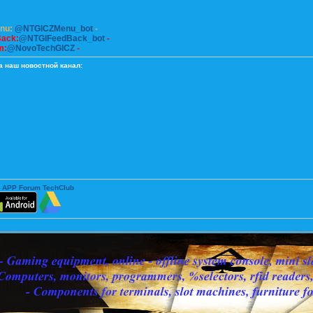
enu:
@NTGICZMenu_bot
-
Back:
@NTGIFeedBack_bot
-
m:
@NovoTechGICZ
-
а наш новостной канал:
 APP Forum TechClub