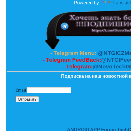
Powered by
Translate
- Telegram Menu:
@NTGICZMe
- Telegram FeedBack:
@NTGIFee
- Telegram:
@NovoTechG
Подписка на наш новостной к
ANDROID APP Forum TechC