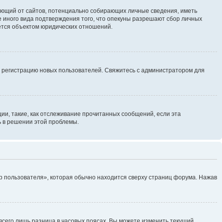
ребующий от сайтов, потенциально собирающих личные сведения, иметь
 иного вида подтверждения того, что опекуны разрешают сбор личных
яется объектом юридических отношений.
ь регистрацию новых пользователей. Свяжитесь с администратором для
ии, такие, как отслеживание прочитанных сообщений, если эта
ь в решении этой проблемы.
р пользователя», которая обычно находится сверху страниц форума. Нажав
всего лишь разница в часовых поясах. Вы можете изменить текущий