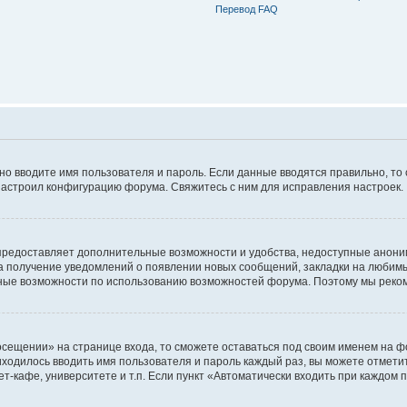
Перевод FAQ
ьно вводите имя пользователя и пароль. Если данные вводятся правильно, то
настроил конфигурацию форума. Свяжитесь с ним для исправления настроек.
предоставляет дополнительные возможности и удобства, недоступные аноним
на получение уведомлений о появлении новых сообщений, закладки на любимые
ные возможности по использованию возможностей форума. Поэтому мы реком
сещении» на странице входа, то сможете оставаться под своим именем на фо
риходилось вводить имя пользователя и пароль каждый раз, вы можете отмети
-кафе, университете и т.п. Если пункт «Автоматически входить при каждом п