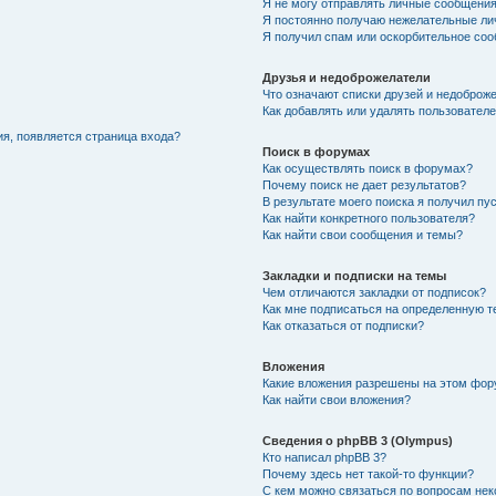
Я не могу отправлять личные сообщения
Я постоянно получаю нежелательные ли
Я получил спам или оскорбительное со
Друзья и недоброжелатели
Что означают списки друзей и недоброж
Как добавлять или удалять пользователе
ия, появляется страница входа?
Поиск в форумах
Как осуществлять поиск в форумах?
Почему поиск не дает результатов?
В результате моего поиска я получил пу
Как найти конкретного пользователя?
Как найти свои сообщения и темы?
Закладки и подписки на темы
Чем отличаются закладки от подписок?
Как мне подписаться на определенную 
Как отказаться от подписки?
Вложения
Какие вложения разрешены на этом фо
Как найти свои вложения?
Сведения о phpBB 3 (Olympus)
Кто написал phpBB 3?
Почему здесь нет такой-то функции?
С кем можно связаться по вопросам нек