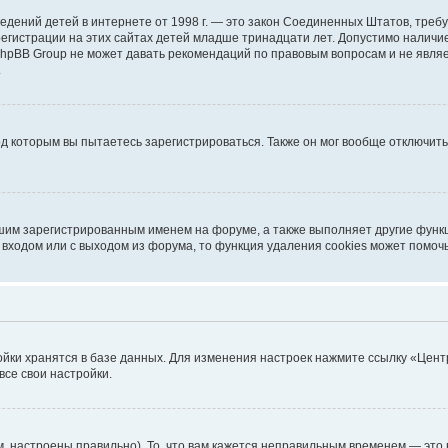
ых сведений детей в интернете от 1998 г. — это закон Соединенных Штатов, т
егистрации на этих сайтах детей младше тринадцати лет. Допустимо наличие
 phpBB Group не может давать рекомендаций по правовым вопросам и не явл
.
од которым вы пытаетесь зарегистрироваться. Также он мог вообще отключит
шим зарегистрированным именем на форуме, а также выполняет другие функц
входом или с выходом из форума, то функция удаления cookies может помоч
ойки хранятся в базе данных. Для изменения настроек нажмите ссылку «Цент
все свои настройки.
, настроены правильно). То, что вам кажется неправильным временем — это 