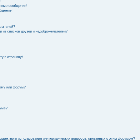
!
чные сообщения!
общение!
елателей?
й из списков друзей и недоброжелателей?
стую страницу!
тему или форум?
руме?
орректного использования или юридических вопросов, связанных с этим форумом?