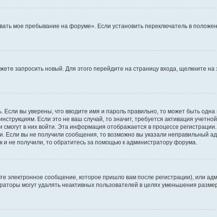
вать мое пребывание на форуме». Если установить переключатель в положен
можете запросить новый. Для этого перейдите на страницу входа, щелкните 
. Если вы уверены, что вводите имя и пароль правильно, то может быть одна
инструкциям. Если это не ваш случай, то значит, требуется активация учетно
и смогут в них войти. Эта информация отображается в процессе регистрации
и. Если вы не получили сообщения, то возможно вы указали неправильный ад
к и не получили, то обратитесь за помощью к администратору форума.
те электронное сообщение, которое пришло вам после регистрации), или адм
траторы могут удалять неактивных пользователей в целях уменьшения разме