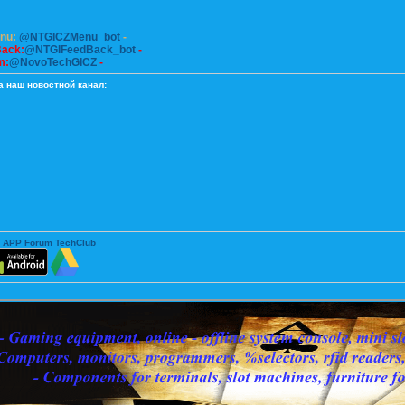
enu:
@NTGICZMenu_bot
-
Back:
@NTGIFeedBack_bot
-
m:
@NovoTechGICZ
-
а наш новостной канал:
 APP Forum TechClub