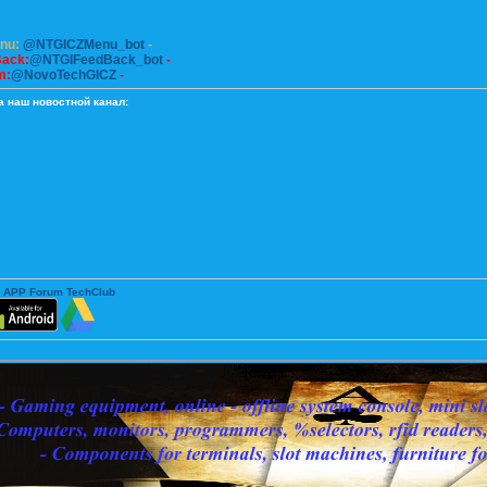
enu:
@NTGICZMenu_bot
-
Back:
@NTGIFeedBack_bot
-
m:
@NovoTechGICZ
-
а наш новостной канал:
 APP Forum TechClub