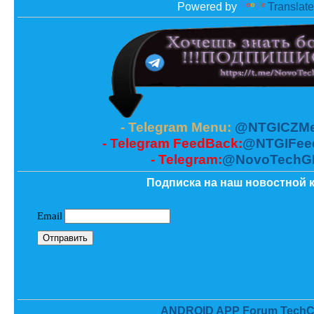
Powered by
Translate
- Telegram Menu:
@NTGICZMe
- Telegram FeedBack:
@NTGIFee
- Telegram:
@NovoTechG
Подписка на наш новостной к
ANDROID APP Forum TechC