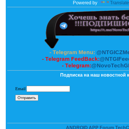
Powered by
Translate
- Telegram Menu:
@NTGICZMe
- Telegram FeedBack:
@NTGIFee
- Telegram:
@NovoTechG
Подписка на наш новостной к
ANDROID APP Forum TechC