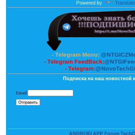
Powered by
Translate
- Telegram Menu:
@NTGICZMe
- Telegram FeedBack:
@NTGIFee
- Telegram:
@NovoTechG
Подписка на наш новостной к
ANDROID APP Forum TechC