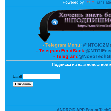
Powered by
Translate
- Telegram Menu:
@NTGICZMe
- Telegram FeedBack:
@NTGIFee
- Telegram:
@NovoTechG
Подписка на наш новостной к
ANDROID APP Forum TechC