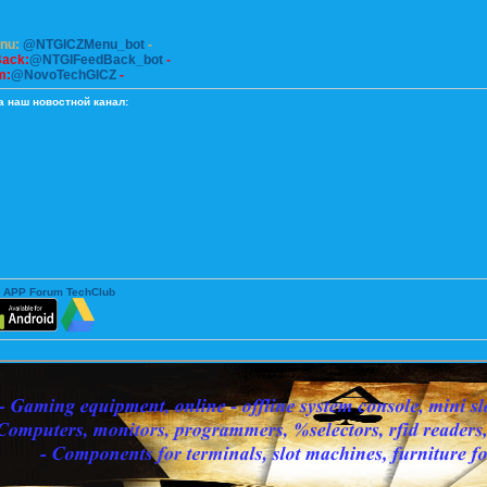
enu:
@NTGICZMenu_bot
-
Back:
@NTGIFeedBack_bot
-
m:
@NovoTechGICZ
-
а наш новостной канал:
 APP Forum TechClub