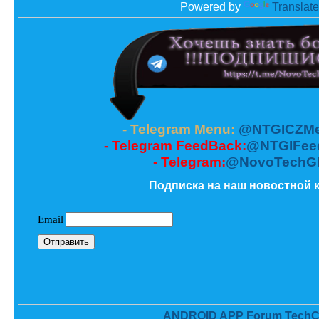
Powered by
Translate
- Telegram Menu:
@NTGICZMe
- Telegram FeedBack:
@NTGIFee
- Telegram:
@NovoTechG
Подписка на наш новостной к
ANDROID APP Forum TechC