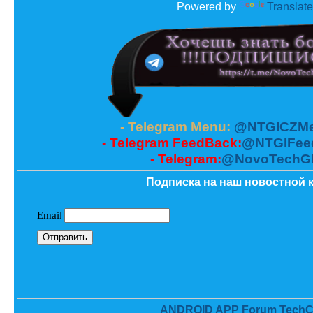
Powered by
Translate
- Telegram Menu:
@NTGICZMe
- Telegram FeedBack:
@NTGIFee
- Telegram:
@NovoTechG
Подписка на наш новостной к
ANDROID APP Forum TechC