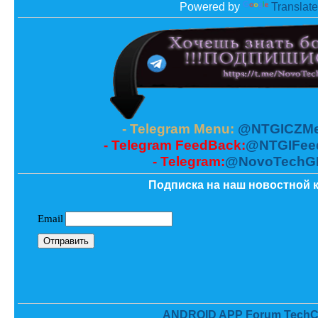
Powered by
Translate
- Telegram Menu:
@NTGICZMe
- Telegram FeedBack:
@NTGIFee
- Telegram:
@NovoTechG
Подписка на наш новостной к
ANDROID APP Forum TechC