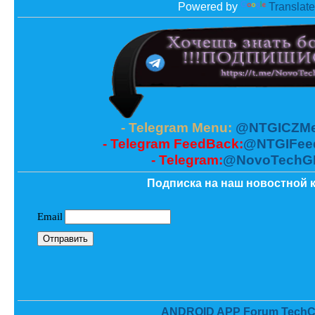
Powered by
Translate
- Telegram Menu:
@NTGICZMe
- Telegram FeedBack:
@NTGIFee
- Telegram:
@NovoTechG
Подписка на наш новостной к
ANDROID APP Forum TechC