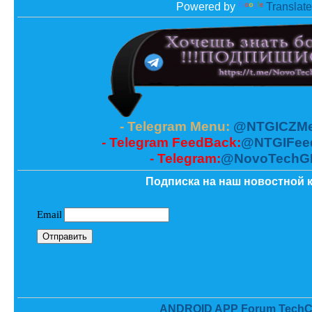
Powered by
Translate
- Telegram Menu:
@NTGICZMe
- Telegram FeedBack:
@NTGIFee
- Telegram:
@NovoTechG
Подписка на наш новостной к
ANDROID APP Forum TechC