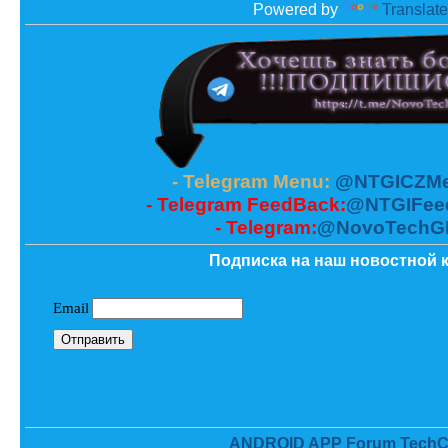
Powered by
Translate
- Telegram Menu:
@NTGICZMe
- Telegram FeedBack:
@NTGIFee
- Telegram:
@NovoTechG
Подписка на наш новостной к
ANDROID APP Forum TechC