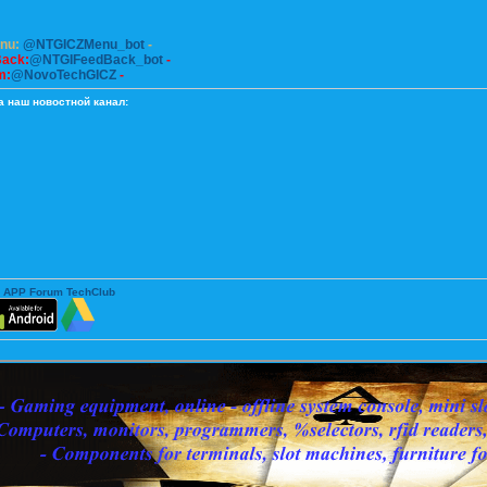
enu:
@NTGICZMenu_bot
-
Back:
@NTGIFeedBack_bot
-
m:
@NovoTechGICZ
-
а наш новостной канал:
 APP Forum TechClub