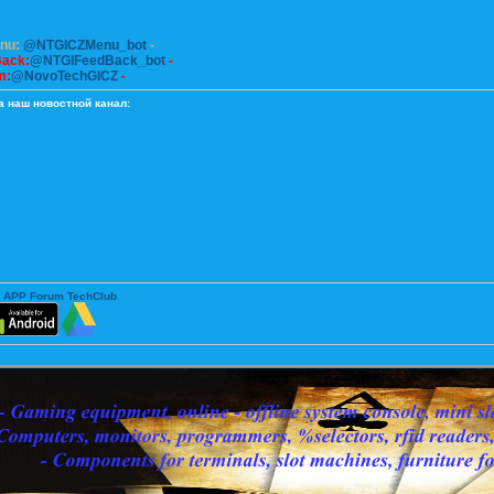
enu:
@NTGICZMenu_bot
-
Back:
@NTGIFeedBack_bot
-
m:
@NovoTechGICZ
-
а наш новостной канал:
 APP Forum TechClub