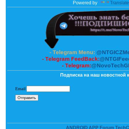
Powered by
Translate
- Telegram Menu:
@NTGICZMe
- Telegram FeedBack:
@NTGIFee
- Telegram:
@NovoTechG
Подписка на наш новостной к
ANDROID APP Forum TechC