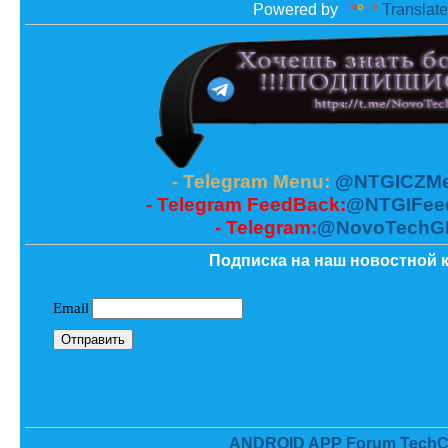
Powered by
Translate
- Telegram Menu:
@NTGICZMe
- Telegram FeedBack:
@NTGIFee
- Telegram:
@NovoTechG
Подписка на наш новостной к
ANDROID APP Forum TechC