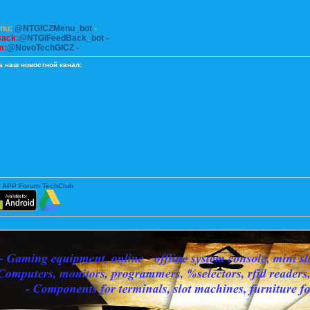
enu:
@NTGICZMenu_bot
-
Back:
@NTGIFeedBack_bot
-
m:
@NovoTechGICZ
-
а наш новостной канал:
 APP Forum TechClub