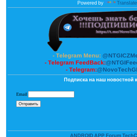
Powered by
Translate
- Telegram Menu:
@NTGICZMe
- Telegram FeedBack:
@NTGIFee
- Telegram:
@NovoTechG
Подписка на наш новостной к
ANDROID APP Forum TechC