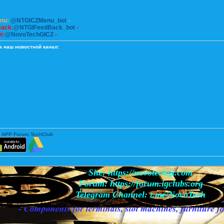
enu:
@NTGICZMenu_bot
-
Back:
@NTGIFeedBack_bot
-
m:
@NovoTechGICZ
-
а наш новостной канал:
 APP Forum TechClub