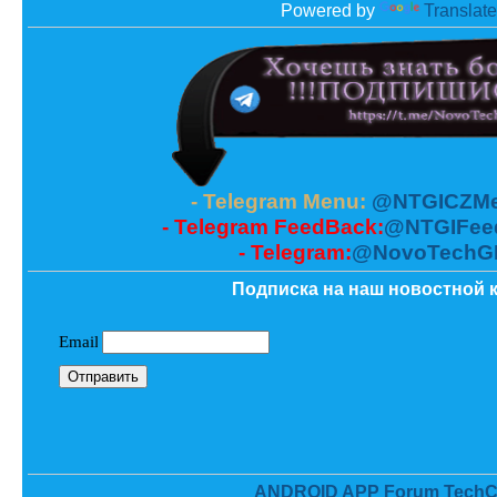
Powered by
Translate
- Telegram Menu:
@NTGICZMe
- Telegram FeedBack:
@NTGIFee
- Telegram:
@NovoTechG
Подписка на наш новостной к
ANDROID APP Forum TechC