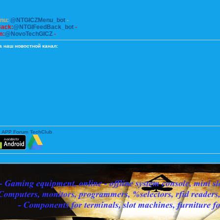
enu:
@NTGICZMenu_bot
-
Back:
@NTGIFeedBack_bot
-
m:
@NovoTechGICZ
-
а наш новостной канал:
 APP Forum TechClub