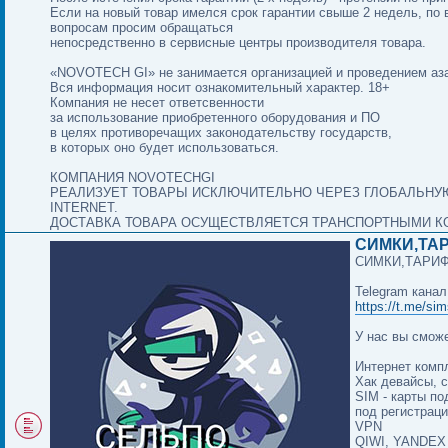
Если на новый товар имелся срок гарантии свыше 2 недель, по 
вопросам просим обращаться
непосредственно в сервисные центры производителя товара.
«NOVOTECH GI» не занимается организацией и проведением аза
Вся информация носит ознакомительный характер. 18+
Компания не несет ответсвенности
за использование приобретенного оборудования и ПО
в целях противоречащих законодательству государств,
в которых оно будет использоваться.
КОМПАНИЯ NOVOTECHGI
РЕАЛИЗУЕТ ТОВАРЫ ИСКЛЮЧИТЕЛЬНО ЧЕРЕЗ ГЛОБАЛЬНУ
INTERNET.
ДОСТАВКА ТОВАРА ОСУЩЕСТВЛЯЕТСЯ ТРАНСПОРТНЫМИ К
СИМКИ,ТА
СИМКИ,ТАРИ
Telegram канал
https://t.me/sim
У нас вы сможе
Интернет комп
Хак девайсы, 
SIM - карты по
под регистрац
VPN
QIWI, YANDEX