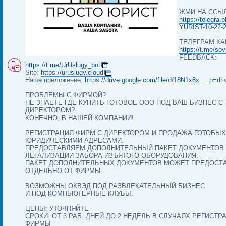
ЖМИ НА ССЫ
https://telegra
YURIST-10-22-
ТЕЛЕГРАМ КА
https://t.me/so
FEEDBACK:
https://t.me/UrUslugy_bot
Site:
https://uruslugy.cloud
Наше приложение:
https://drive.google.com/file/d/18N1x8x ... p=dr
ПРОБЛЕМЫ С ФИРМОЙ?
НЕ ЗНАЕТЕ ГДЕ КУПИТЬ ГОТОВОЕ ООО ПОД ВАШ БИЗНЕС С
ДИРЕКТОРОМ?
КОНЕЧНО, В НАШЕЙ КОМПАНИИ!
РЕГИСТРАЦИЯ ФИРМ С ДИРЕКТОРОМ И ПРОДАЖА ГОТОВЫХ
ЮРИДИЧЕСКИМИ АДРЕСАМИ.
ПРЕДОСТАВЛЯЕМ ДОПОЛНИТЕЛЬНЫЙ ПАКЕТ ДОКУМЕНТОВ
ЛЕГАЛИЗАЦИИ ЗАБОРА ИЗЪЯТОГО ОБОРУДОВАНИЯ.
ПАКЕТ ДОПОЛНИТЕЛЬНЫХ ДОКУМЕНТОВ МОЖЕТ ПРЕДОСТ
ОТДЕЛЬНО ОТ ФИРМЫ.
ВОЗМОЖНЫ ОКВЭД ПОД РАЗВЛЕКАТЕЛЬНЫЙ БИЗНЕС
И ПОД КОМПЬЮТЕРНЫЕ КЛУБЫ.
ЦЕНЫ: УТОЧНЯЙТЕ
СРОКИ: ОТ 3 РАБ. ДНЕЙ ДО 2 НЕДЕЛЬ В СЛУЧАЯХ РЕГИСТ
ФИРМЫ