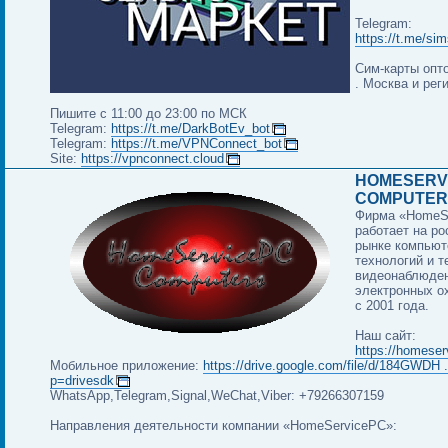
Telegram:
https://t.me/sim
Сим-карты опто
. Москва и рег
Пишите с 11:00 до 23:00 по МСК
Telegram:
https://t.me/DarkBotEv_bot
Telegram:
https://t.me/VPNConnect_bot
Site:
https://vpnconnect.cloud
HOMESERV
COMPUTER
Фирма «HomeS
работает на р
рынке компью
технологий и т
видеонаблюден
электронных о
с 2001 года.
Наш сайт:
https://homeser
Мобильное приложение:
https://drive.google.com/file/d/184GWDH .
p=drivesdk
WhatsApp,Telegram,Signal,WeChat,Viber: +79266307159
Направления деятельности компании «HomeServicePC»: