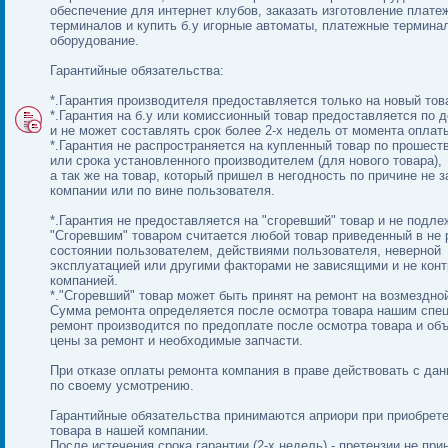
обеспечение для интернет клубов, заказать изготовление плате
терминалов и купить б.у игорные автоматы, платежные термина
оборудование.
Гарантийные обязательства:
*.Гарантия производителя предоставляется только на новый тов
*.Гарантия на б.у или комиссионный товар предоставляется по 
и не может составлять срок более 2-х недель от момента оплат
*.Гарантия не распространяется на купленный товар по прошест
или срока установленного производителем (для нового товара),
а так же на товар, который пришел в негодность по причине не 
компании или по вине пользователя.
*.Гарантия не предоставляется на "сгоревший" товар и не подле
"Сгоревшим" товаром считается любой товар приведенный в не 
состоянии пользователем, действиями пользователя, неверной
эксплуатацией или другими факторами не зависящими и не кон
компанией.
*."Сгоревший" товар может быть принят на ремонт на возмездно
Сумма ремонта определяется после осмотра товара нашим спе
ремонт производится по предоплате после осмотра товара и об
цены за ремонт и необходимые запчасти.
При отказе оплаты ремонта компания в праве действовать с да
по своему усмотрению.
Гарантийные обязательства принимаются априори при приобрет
товара в нашей компании.
После истечения срока гарантии (2-х недель) - претензии не пр