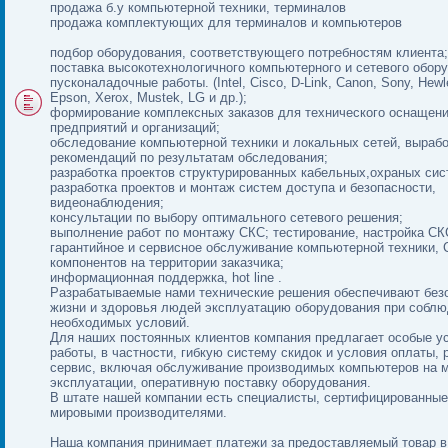
продажа б.у компьютерной техники, терминалов
продажа комплектующих для терминалов и компьютеров
подбор оборудования, соответствующего потребностям клиента;
поставка высокотехнологичного компьютерного и сетевого обор
пусконаладочные работы. (Intel, Cisco, D-Link, Canon, Sony, Hewl
Epson, Xerox, Mustek, LG и др.);
формирование комплексных заказов для технического оснащен
предприятий и организаций;
обследование компьютерной техники и локальных сетей, вырабо
рекомендаций по результатам обследования;
разработка проектов структурированных кабельных,охраных сис
разработка проектов и монтаж систем доступа и безопасности,
видеонаблюдения;
консультации по выбору оптимального сетевого решения;
выполнение работ по монтажу СКС; тестирование, настройка СК
гарантийное и сервисное обслуживание компьютерной техники, 
компонентов на территории заказчика;
информационная поддержка, hot line .
Разрабатываемые нами технические решения обеспечивают без
жизни и здоровья людей эксплуатацию оборудования при собл
необходимых условий.
Для наших постоянных клиентов компания предлагает особые у
работы, в частности, гибкую систему скидок и условия оплаты,
сервис, включая обслуживание производимых компьютеров на 
эксплуатации, оперативную поставку оборудования.
В штате нашей компании есть специалисты, сертифицированны
мировыми производителями.
Наша компания принимает платежи за предоставляемый товар в