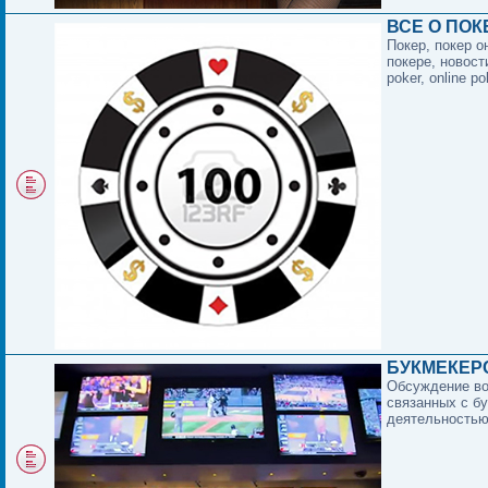
ВСЕ О ПОК
Покер, покер о
покере, новост
poker, online po
БУКМЕКЕР
Обсуждение в
связанных с б
деятельностью