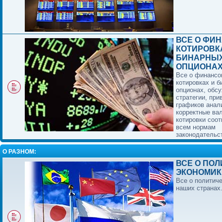
ВСЕ О ФИ
КОТИРОВК
БИНАРНЫ
ОПЦИОНА
Все о финансо
котировках и 
опционах, обс
стратегии, при
графиков анал
корректные ва
котировки соо
всем нормам
законодательс
О РАЗНОМ:
ВСЕ О ПОЛ
ЭКОНОМИК
Все о политиче
наших странах