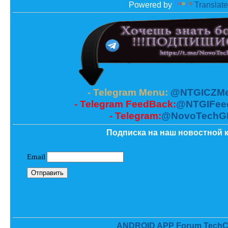
Powered by
Translate
- Telegram Menu:
@NTGICZMe
- Telegram FeedBack:
@NTGIFee
- Telegram:
@NovoTechG
Подписка на наш новостной к
ANDROID APP Forum TechC