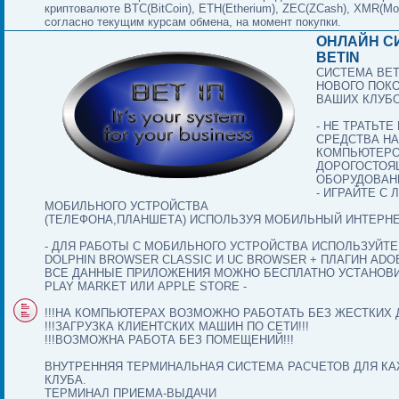
криптовалюте BTC(BitCoin), ETH(Etherium), ZEC(ZCash), XMR(Mo
согласно текущим курсам обмена, на момент покупки.
ОНЛАЙН С
BETIN
СИСТЕМА BET
НОВОГО ПОК
ВАШИХ КЛУБ
- НЕ ТРАТЬТ
СРЕДСТВА НА
КОМПЬЮТЕРО
ДОРОГОСТОЯ
ОБОРУДОВАНИ
- ИГРАЙТЕ С
МОБИЛЬНОГО УСТРОЙСТВА
(ТЕЛЕФОНА,ПЛАНШЕТА) ИСПОЛЬЗУЯ МОБИЛЬНЫЙ ИНТЕРНЕ
- ДЛЯ РАБОТЫ С МОБИЛЬНОГО УСТРОЙСТВА ИСПОЛЬЗУЙТ
DOLPHIN BROWSER CLASSIC И UC BROWSER + ПЛАГИН ADO
ВСЕ ДАННЫЕ ПРИЛОЖЕНИЯ МОЖНО БЕСПЛАТНО УСТАНОВИ
PLAY MARKET ИЛИ APPLE STORE -
!!!НА КОМПЬЮТЕРАХ ВОЗМОЖНО РАБОТАТЬ БЕЗ ЖЕСТКИХ Д
!!!ЗАГРУЗКА КЛИЕНТСКИХ МАШИН ПО СЕТИ!!!
!!!ВОЗМОЖНА РАБОТА БЕЗ ПОМЕЩЕНИЙ!!!
ВНУТРЕННЯЯ ТЕРМИНАЛЬНАЯ СИСТЕМА РАСЧЕТОВ ДЛЯ К
КЛУБА.
ТЕРМИНАЛ ПРИЕМА-ВЫДАЧИ