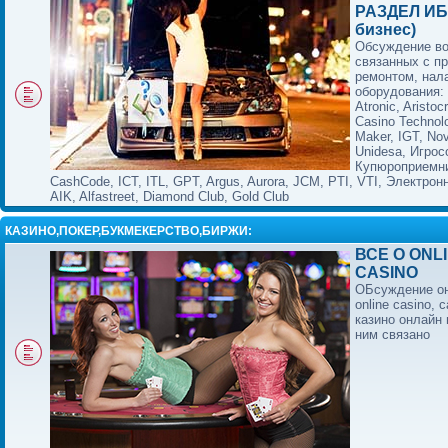
РАЗДЕЛ ИБ
бизнес)
Обсуждение в
связанных с п
ремонтом, нал
оборудования:
Atronic, Aristocr
Casino Technol
Maker, IGT, No
Unidesa, Игрос
Купюроприемни
CashCode, ICT, ITL, GPT, Argus, Aurora, JCM, PTI, VTI, Электрон
AIK, Alfastreet, Diamond Club, Gold Club
КАЗИНО,ПОКЕР,БУКМЕКЕРСТВО,БИРЖИ:
ВСЕ О ONL
CASINO
ОБсуждение он
online casino, c
казино онлайн 
ним связано