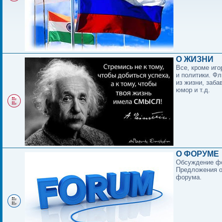
О ЖИЗНИ
Все, кроме иго
и политики. Фл
из жизни, заба
юмор и т.д.
О ФОРУМЕ
Обсуждение ф
Предложения о
форума.