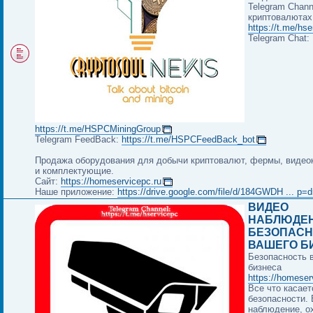
Telegram Chann
криптовалютах
https://t.me/hs
Telegram Chat:
https://t.me/HSPCMiningGroup
Telegram FeedBack:
https://t.me/HSPCFeedBack_bot
Продажа оборудования для добычи криптовалют, фермы, видео
и комплектующие.
Сайт:
https://homeservicepc.ru
Наше приложение:
https://drive.google.com/file/d/184GWDH ... p=d
ВИДЕО
НАБЛЮДЕН
БЕЗОПАСН
ВАШЕГО Б
Безопасность 
бизнеса
https://homeser
Все что касает
безопасности.
наблюдение, о