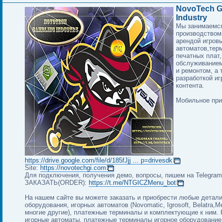
NovoTech G
Industry
Мы занимаемс
производством
арендой игров
автоматов,тер
печатных плат,
обслуживанием
и ремонтом, а 
разработкой иг
контента.
Мобильное при
https://drive.google.com/file/d/185fJjj ... p=drivesdk
Site:
https://novotechgi.com
Для подключения, получения демо, вопросы, пишем на Telegram 
ЗАКАЗАТЬ(ORDER):
https://t.me/NTGICZMenu_bot
На нашем сайте вы можете заказать и приобрести любые детали
оборудования, игорных автоматов (Novomatic, Igrosoft, Belatra,
многие другие), платежные терминалы и комплектующие к ним. 
игорные автоматы, платежные терминалы игорное оборудование