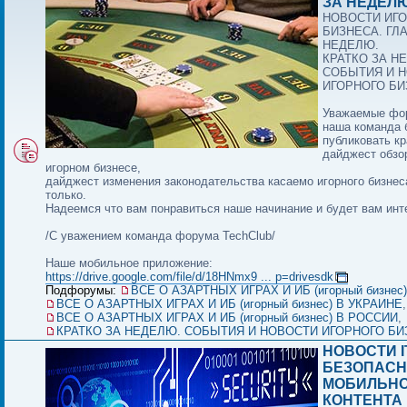
ЗА НЕДЕЛЮ
НОВОСТИ ИГ
БИЗНЕСА. ГЛ
НЕДЕЛЮ.
КРАТКО ЗА Н
СОБЫТИЯ И 
ИГОРНОГО БИ
Уважаемые фо
наша команда 
публиковать кр
дайджест обзо
игорном бизнесе,
дайджест изменения законодательства касаемо игорного бизнес
только.
Надеемся что вам понравиться наше начинание и будет вам инт
/С уважением команда форума TechClub/
Наше мобильное приложение:
https://drive.google.com/file/d/18HNmx9 ... p=drivesdk
Подфорумы:
ВСЕ О АЗАРТНЫХ ИГРАХ И ИБ (игорный бизнес
ВСЕ О АЗАРТНЫХ ИГРАХ И ИБ (игорный бизнес) В УКРАИНЕ
,
ВСЕ О АЗАРТНЫХ ИГРАХ И ИБ (игорный бизнес) В РОССИИ
,
КРАТКО ЗА НЕДЕЛЮ. СОБЫТИЯ И НОВОСТИ ИГОРНОГО БИ
НОВОСТИ I
БЕЗОПАСН
МОБИЛЬН
КОНТЕНТА И