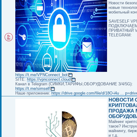
Новости безоп
новые техноло
мобильный конт
SAVESELF VPN
ПОДКЛЮЧАЕ
ПРИВАТНЫЙ 
TELEGRAM:
https://t.me/VPNConnect_bot
SITE:
https://vpnconnect.cloud
Канал в Telegram (СИМКИ,ТАРИФЫ,ОБОРУДОВАНИЕ 3/4/5G):
https://t.me/simself
Наше приложение:
https://drive.google.com/file/d/18O-i4u ... p=dri
НОВОСТИ 
КРИПТОВА
ПРОДАЖА 
ОБОРУДОВ
Майнинг крипт
такое? Инструк
майнингу, бир
и т.д.