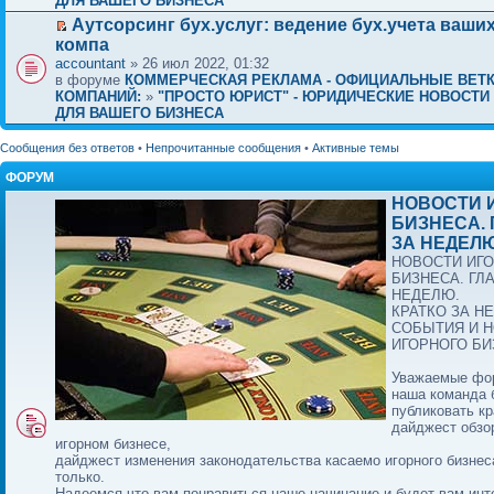
ДЛЯ ВАШЕГО БИЗНЕСА
Аутсорсинг бух.услуг: ведение бух.учета ваши
компа
accountant
» 26 июл 2022, 01:32
в форуме
КОММЕРЧЕСКАЯ РЕКЛАМА - ОФИЦИАЛЬНЫЕ ВЕТ
КОМПАНИЙ:
»
"ПРОСТО ЮРИСТ" - ЮРИДИЧЕСКИЕ НОВОСТИ 
ДЛЯ ВАШЕГО БИЗНЕСА
Сообщения без ответов
•
Непрочитанные сообщения
•
Активные темы
ФОРУМ
НОВОСТИ 
БИЗНЕСА.
ЗА НЕДЕЛЮ
НОВОСТИ ИГ
БИЗНЕСА. ГЛ
НЕДЕЛЮ.
КРАТКО ЗА Н
СОБЫТИЯ И 
ИГОРНОГО БИ
Уважаемые фо
наша команда 
публиковать кр
дайджест обзо
игорном бизнесе,
дайджест изменения законодательства касаемо игорного бизнес
только.
Надеемся что вам понравиться наше начинание и будет вам инт