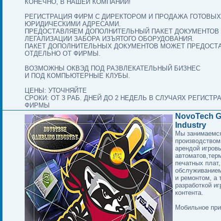
КОНЕЧНО, В НАШЕЙ КОМПАНИИ!
РЕГИСТРАЦИЯ ФИРМ С ДИРЕКТОРОМ И ПРОДАЖА ГОТОВЫХ
ЮРИДИЧЕСКИМИ АДРЕСАМИ.
ПРЕДОСТАВЛЯЕМ ДОПОЛНИТЕЛЬНЫЙ ПАКЕТ ДОКУМЕНТОВ
ЛЕГАЛИЗАЦИИ ЗАБОРА ИЗЪЯТОГО ОБОРУДОВАНИЯ.
ПАКЕТ ДОПОЛНИТЕЛЬНЫХ ДОКУМЕНТОВ МОЖЕТ ПРЕДОСТ
ОТДЕЛЬНО ОТ ФИРМЫ.
ВОЗМОЖНЫ ОКВЭД ПОД РАЗВЛЕКАТЕЛЬНЫЙ БИЗНЕС
И ПОД КОМПЬЮТЕРНЫЕ КЛУБЫ.
ЦЕНЫ: УТОЧНЯЙТЕ
СРОКИ: ОТ 3 РАБ. ДНЕЙ ДО 2 НЕДЕЛЬ В СЛУЧАЯХ РЕГИСТ
ФИРМЫ
NovoTech G
Industry
Мы занимаемс
производством
арендой игров
автоматов,тер
печатных плат,
обслуживанием
и ремонтом, а 
разработкой иг
контента.
Мобильное при