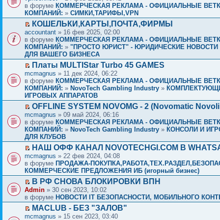
в форуме
КОММЕРЧЕСКАЯ РЕКЛАМА - ОФИЦИАЛЬНЫЕ ВЕТ
КОМПАНИЙ:
»
СИМКИ,ТАРИФЫ,VPN
КОШЕЛЬКИ,КАРТЫ,ПОЧТА,ФИРМЫ
accountant
» 16 фев 2025, 02:00
в форуме
КОММЕРЧЕСКАЯ РЕКЛАМА - ОФИЦИАЛЬНЫЕ ВЕТ
КОМПАНИЙ:
»
"ПРОСТО ЮРИСТ" - ЮРИДИЧЕСКИЕ НОВОСТИ 
ДЛЯ ВАШЕГО БИЗНЕСА
Платы MULTIStar Turbo 45 GAMES
mcmagnus
» 11 дек 2024, 06:22
в форуме
КОММЕРЧЕСКАЯ РЕКЛАМА - ОФИЦИАЛЬНЫЕ ВЕТ
КОМПАНИЙ:
»
NovoTech Gambling Industry
»
КОМПЛЕКТУЮЩ
ИГРОВЫХ АППАРАТОВ
OFFLINE SYSTEM NOVOMG - 2 (Novomatic Novoli
mcmagnus
» 09 май 2024, 06:16
в форуме
КОММЕРЧЕСКАЯ РЕКЛАМА - ОФИЦИАЛЬНЫЕ ВЕТ
КОМПАНИЙ:
»
NovoTech Gambling Industry
»
КОНСОЛИ И ИГР
ДЛЯ КЛУБОВ
НАШ ОФФ КАНАЛ NOVOTECHGI.COM В WHATSA
mcmagnus
» 22 фев 2024, 04:08
в форуме
ПРОДАЖА-ПОКУПКА,РАБОТА,ТЕХ.РАЗДЕЛ,БЕЗОПА
КОММЕРЧЕСКИЕ ПРЕДЛОЖЕНИЯ ИБ (игорный бизнес)
В РФ СНОВА БЛОКИРОВКИ ВПН
Admin
» 30 сен 2023, 10:02
в форуме
НОВОСТИ IT БЕЗОПАСНОСТИ, МОБИЛЬНОГО КОНТЕ
MACLUB - БЕЗ "ЗАЛОВ"
mcmagnus
» 15 сен 2023, 03:40