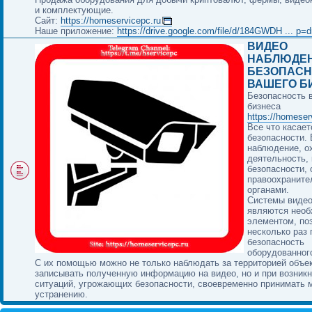
и комплектующие.
Сайт:
https://homeservicepc.ru
Наше приложение:
https://drive.google.com/file/d/184GWDH ... p=d
ВИДЕО
НАБЛЮДЕН
БЕЗОПАСН
ВАШЕГО Б
Безопасность 
бизнеса
https://homeser
Все что касает
безопасности.
наблюдение, о
деятельность, 
безопасности, 
правоохранит
органами.
Системы виде
являются нео
элементом, п
несколько раз
безопасность
оборудованног
С их помощью можно не только наблюдать за территорией объек
записывать полученную информацию на видео, но и при возник
ситуаций, угрожающих безопасности, своевременно принимать 
устранению.