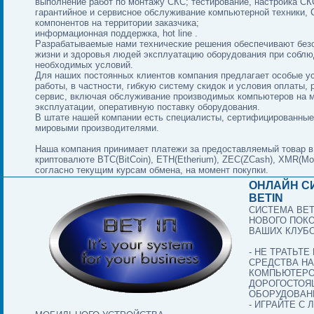
выполнение работ по монтажу СКС; тестирование, настройка СК
гарантийное и сервисное обслуживание компьютерной техники, 
компонентов на территории заказчика;
информационная поддержка, hot line .
Разрабатываемые нами технические решения обеспечивают без
жизни и здоровья людей эксплуатацию оборудования при собл
необходимых условий.
Для наших постоянных клиентов компания предлагает особые у
работы, в частности, гибкую систему скидок и условия оплаты,
сервис, включая обслуживание производимых компьютеров на 
эксплуатации, оперативную поставку оборудования.
В штате нашей компании есть специалисты, сертифицированны
мировыми производителями.
Наша компания принимает платежи за предоставляемый товар в
криптовалюте BTC(BitCoin), ETH(Etherium), ZEC(ZCash), XMR(Mo
согласно текущим курсам обмена, на момент покупки.
ОНЛАЙН С
BETIN
СИСТЕМА BET
НОВОГО ПОК
ВАШИХ КЛУБ
- НЕ ТРАТЬТ
СРЕДСТВА НА
КОМПЬЮТЕРО
ДОРОГОСТОЯ
ОБОРУДОВАНИ
- ИГРАЙТЕ С