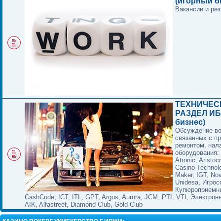
(игорный б
Вакансии и ре
ТЕХНИЧЕС
РАЗДЕЛ ИБ
бизнес)
Обсуждение в
связанных с п
ремонтом, нал
оборудования:
Atronic, Aristocr
Casino Technol
Maker, IGT, No
Unidesa, Игрос
Купюроприемни
CashCode, ICT, ITL, GPT, Argus, Aurora, JCM, PTI, VTI, Электрон
AIK, Alfastreet, Diamond Club, Gold Club