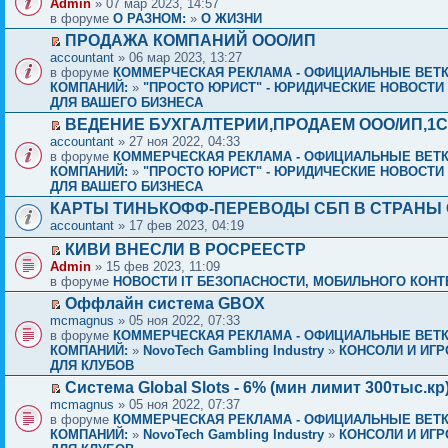
Admin
» 07 мар 2023, 14:57
в форуме
О РАЗНОМ:
»
О ЖИЗНИ
ПРОДАЖА КОМПАНИЙ ООО/ИП
accountant
» 06 мар 2023, 13:27
в форуме
КОММЕРЧЕСКАЯ РЕКЛАМА - ОФИЦИАЛЬНЫЕ ВЕТ
КОМПАНИЙ:
»
"ПРОСТО ЮРИСТ" - ЮРИДИЧЕСКИЕ НОВОСТИ 
ДЛЯ ВАШЕГО БИЗНЕСА
ВЕДЕНИЕ БУХГАЛТЕРИИ,ПРОДАЕМ ООО/ИП,1C и
accountant
» 27 ноя 2022, 04:33
в форуме
КОММЕРЧЕСКАЯ РЕКЛАМА - ОФИЦИАЛЬНЫЕ ВЕТ
КОМПАНИЙ:
»
"ПРОСТО ЮРИСТ" - ЮРИДИЧЕСКИЕ НОВОСТИ 
ДЛЯ ВАШЕГО БИЗНЕСА
КАРТЫ ТИНЬКОФФ-ПЕРЕВОДЫ СБП В СТРАНЫ 
accountant
» 17 фев 2023, 04:19
КИВИ ВНЕСЛИ В РОСРЕЕСТР
Admin
» 15 фев 2023, 11:09
в форуме
НОВОСТИ IT БЕЗОПАСНОСТИ, МОБИЛЬНОГО КОНТЕ
Оффлайн система GBOX
mcmagnus
» 05 ноя 2022, 07:33
в форуме
КОММЕРЧЕСКАЯ РЕКЛАМА - ОФИЦИАЛЬНЫЕ ВЕТ
КОМПАНИЙ:
»
NovoTech Gambling Industry
»
КОНСОЛИ И ИГР
ДЛЯ КЛУБОВ
Система Global Slots - 6% (мин лимит 300тыс.кр
mcmagnus
» 05 ноя 2022, 07:37
в форуме
КОММЕРЧЕСКАЯ РЕКЛАМА - ОФИЦИАЛЬНЫЕ ВЕТ
КОМПАНИЙ:
»
NovoTech Gambling Industry
»
КОНСОЛИ И ИГР