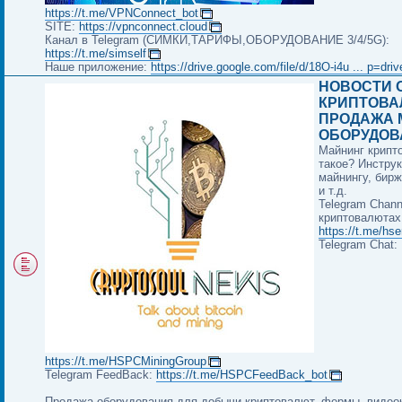
https://t.me/VPNConnect_bot
SITE:
https://vpnconnect.cloud
Канал в Telegram (СИМКИ,ТАРИФЫ,ОБОРУДОВАНИЕ 3/4/5G):
https://t.me/simself
Наше приложение:
https://drive.google.com/file/d/18O-i4u ... p=dri
НОВОСТИ 
КРИПТОВА
ПРОДАЖА 
ОБОРУДОВ
Майнинг крипт
такое? Инструк
майнингу, бир
и т.д.
Telegram Chann
криптовалютах
https://t.me/hs
Telegram Chat:
https://t.me/HSPCMiningGroup
Telegram FeedBack:
https://t.me/HSPCFeedBack_bot
Продажа оборудования для добычи криптовалют, фермы, видео