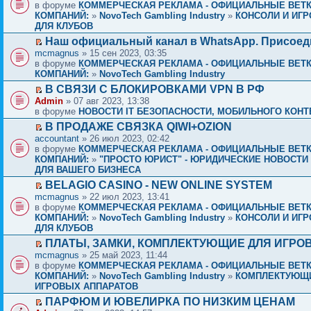
в форуме
КОММЕРЧЕСКАЯ РЕКЛАМА - ОФИЦИАЛЬНЫЕ ВЕТ
КОМПАНИЙ:
»
NovoTech Gambling Industry
»
КОНСОЛИ И ИГР
ДЛЯ КЛУБОВ
Наш официальный канал в WhatsApp. Присоед
mcmagnus
» 15 сен 2023, 03:35
в форуме
КОММЕРЧЕСКАЯ РЕКЛАМА - ОФИЦИАЛЬНЫЕ ВЕТ
КОМПАНИЙ:
»
NovoTech Gambling Industry
В СВЯЗИ С БЛОКИРОВКАМИ VPN В РФ
Admin
» 07 авг 2023, 13:38
в форуме
НОВОСТИ IT БЕЗОПАСНОСТИ, МОБИЛЬНОГО КОНТЕ
В ПРОДАЖЕ СВЯЗКА QIWI+OZION
accountant
» 26 июл 2023, 02:42
в форуме
КОММЕРЧЕСКАЯ РЕКЛАМА - ОФИЦИАЛЬНЫЕ ВЕТ
КОМПАНИЙ:
»
"ПРОСТО ЮРИСТ" - ЮРИДИЧЕСКИЕ НОВОСТИ 
ДЛЯ ВАШЕГО БИЗНЕСА
BELAGIO CASINO - NEW ONLINE SYSTEM
mcmagnus
» 22 июл 2023, 13:41
в форуме
КОММЕРЧЕСКАЯ РЕКЛАМА - ОФИЦИАЛЬНЫЕ ВЕТ
КОМПАНИЙ:
»
NovoTech Gambling Industry
»
КОНСОЛИ И ИГР
ДЛЯ КЛУБОВ
ПЛАТЫ, ЗАМКИ, КОМПЛЕКТУЮЩИЕ ДЛЯ ИГРО
mcmagnus
» 25 май 2023, 11:44
в форуме
КОММЕРЧЕСКАЯ РЕКЛАМА - ОФИЦИАЛЬНЫЕ ВЕТ
КОМПАНИЙ:
»
NovoTech Gambling Industry
»
КОМПЛЕКТУЮЩ
ИГРОВЫХ АППАРАТОВ
ПАРФЮМ И ЮВЕЛИРКА ПО НИЗКИМ ЦЕНАМ