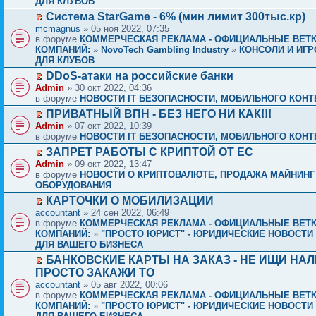
ДЛЯ КЛУБОВ
Система StarGame - 6% (мин лимит 300тыс.кр)
mcmagnus
» 05 ноя 2022, 07:35
в форуме
КОММЕРЧЕСКАЯ РЕКЛАМА - ОФИЦИАЛЬНЫЕ ВЕТ
КОМПАНИЙ:
»
NovoTech Gambling Industry
»
КОНСОЛИ И ИГР
ДЛЯ КЛУБОВ
DDoS-атаки на российские банки
Admin
» 30 окт 2022, 04:36
в форуме
НОВОСТИ IT БЕЗОПАСНОСТИ, МОБИЛЬНОГО КОНТЕ
ПРИВАТНЫЙ ВПН - БЕЗ НЕГО НИ КАК!!!
Admin
» 07 окт 2022, 10:39
в форуме
НОВОСТИ IT БЕЗОПАСНОСТИ, МОБИЛЬНОГО КОНТЕ
ЗАПРЕТ РАБОТЫ С КРИПТОЙ ОТ ЕС
Admin
» 09 окт 2022, 13:47
в форуме
НОВОСТИ О КРИПТОВАЛЮТЕ, ПРОДАЖА МАЙНИНГ
ОБОРУДОВАНИЯ
КАРТОЧКИ О МОБИЛИЗАЦИИ
accountant
» 24 сен 2022, 06:49
в форуме
КОММЕРЧЕСКАЯ РЕКЛАМА - ОФИЦИАЛЬНЫЕ ВЕТ
КОМПАНИЙ:
»
"ПРОСТО ЮРИСТ" - ЮРИДИЧЕСКИЕ НОВОСТИ 
ДЛЯ ВАШЕГО БИЗНЕСА
БАНКОВСКИЕ КАРТЫ НА ЗАКАЗ - НЕ ИЩИ НАЛ
ПРОСТО ЗАКАЖИ ТО
accountant
» 05 авг 2022, 00:06
в форуме
КОММЕРЧЕСКАЯ РЕКЛАМА - ОФИЦИАЛЬНЫЕ ВЕТ
КОМПАНИЙ:
»
"ПРОСТО ЮРИСТ" - ЮРИДИЧЕСКИЕ НОВОСТИ 