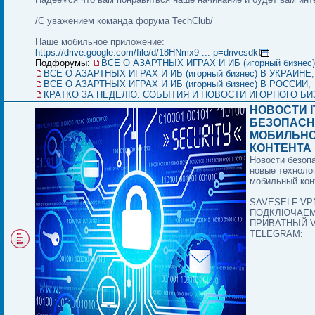
/С уважением команда форума TechClub/
Наше мобильное приложение:
https://drive.google.com/file/d/18HNmx9 ... p=drivesdk
Подфорумы:
ВСЕ О АЗАРТНЫХ ИГРАХ И ИБ (игорный бизнес
ВСЕ О АЗАРТНЫХ ИГРАХ И ИБ (игорный бизнес) В УКРАИНЕ
,
ВСЕ О АЗАРТНЫХ ИГРАХ И ИБ (игорный бизнес) В РОССИИ
,
КРАТКО ЗА НЕДЕЛЮ. СОБЫТИЯ И НОВОСТИ ИГОРНОГО БИ
НОВОСТИ I
БЕЗОПАСН
МОБИЛЬН
КОНТЕНТА И
Новости безоп
новые техноло
мобильный конт
SAVESELF VPN
ПОДКЛЮЧАЕ
ПРИВАТНЫЙ 
TELEGRAM: