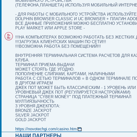
МОБИЛЬНОГО УСТРОЙСТВА
(ТЕЛЕФОНА,ПЛАНШЕТА) ИСПОЛЬЗУЯ МОБИЛЬНЫЙ ИНТЕРНЕ
- ДЛЯ РАБОТЫ С МОБИЛЬНОГО УСТРОЙСТВА ИСПОЛЬЗУЙТ
DOLPHIN BROWSER CLASSIC И UC BROWSER + ПЛАГИН ADO
ВСЕ ДАННЫЕ ПРИЛОЖЕНИЯ МОЖНО БЕСПЛАТНО УСТАНОВИ
PLAY MARKET ИЛИ APPLE STORE -
!!!НА КОМПЬЮТЕРАХ ВОЗМОЖНО РАБОТАТЬ БЕЗ ЖЕСТКИХ Д
!!!ЗАГРУЗКА КЛИЕНТСКИХ МАШИН ПО СЕТИ!!!
!!!ВОЗМОЖНА РАБОТА БЕЗ ПОМЕЩЕНИЙ!!!
ВНУТРЕННЯЯ ТЕРМИНАЛЬНАЯ СИСТЕМА РАСЧЕТОВ ДЛЯ К
КЛУБА.
ТЕРМИНАЛ ПРИЕМА-ВЫДАЧИ
МОЖЕТ СТОЯТЬ ГДЕ УГОДНО.
ПОПОЛНЕНИЕ СЛИПАМИ, КАРТАМИ, НАЛИЧНЫМИ
РАБОТА С СЕТЬЮ ТЕРМИНАЛОВ = В ОДНОМ ТЕРМИНАЛЕ П
В ДРУГОМ ИГРАЕМ
ДЖЕК ПОТ МОЖЕТ БЫТЬ КЛАССИЧЕСКИМ - 1 УРОВЕНЬ ИЛИ 
УРОВНЕВЫЙ ДЖЕК ПОТ (РЕГУЛИРУЕТСЯ НАСТРОЙКАМИ)
СТРАНИЦА "CYBER MONEY" ПОД ПЛАТЕЖНЫЙ ТЕРМИНАЛ
МУЛТИЯЗЫЧНОСТЬ
3 УРОВНЯ ДЖЕКПОТА:
BRONZE JACKPOT
SILVER JACKPOT
GOLD JACKPOT
https://novotechgi.com/casino.htm
НАШИ ПАРТНЕРЫ