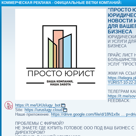
КОММЕРЧЕСКАЯ РЕКЛАМА - ОФИЦИАЛЬНЫЕ ВЕТКИ КОМПАНИЙ:
"ПРОСТО Ю
ЮРИДИЧЕ
НОВОСТИ 
ДЛЯ ВАШЕ
БИЗНЕСА
ЮРИДИЧЕСКИ
И УСЛУГИ ДЛ
БИЗНЕСА
ПРАЙС ЛИСТ 
БОЛЬШИНСТВ
УСЛУГ "ПРОС
ЖМИ НА ССЫ
https://telegra
YURIST-10-22-
ТЕЛЕГРАМ КА
https://t.me/so
FEEDBACK:
https://t.me/UrUslugy_bot
Site:
https://uruslugy.cloud
Наше приложение:
https://drive.google.com/file/d/18N1x8x ... p=dr
ПРОБЛЕМЫ С ФИРМОЙ?
НЕ ЗНАЕТЕ ГДЕ КУПИТЬ ГОТОВОЕ ООО ПОД ВАШ БИЗНЕС С
ДИРЕКТОРОМ?