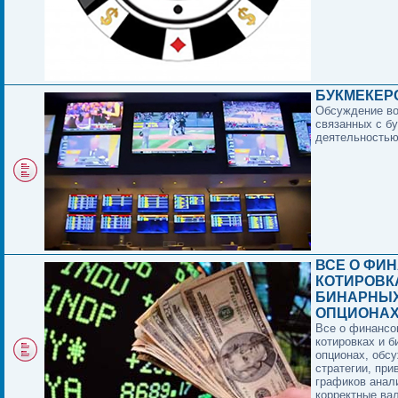
БУКМЕКЕР
Обсуждение в
связанных с б
деятельностью
ВСЕ О ФИ
КОТИРОВК
БИНАРНЫ
ОПЦИОНА
Все о финансо
котировках и 
опционах, обс
стратегии, при
графиков анал
корректные ва