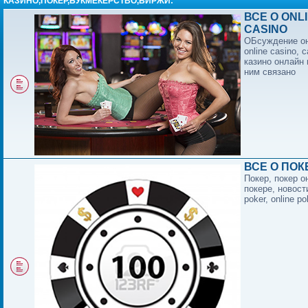
КАЗИНО,ПОКЕР,БУКМЕКЕРСТВО,БИРЖИ:
ВСЕ О ONL
CASINO
ОБсуждение он
online casino, c
казино онлайн 
ним связано
ВСЕ О ПОК
Покер, покер о
покере, новост
poker, online po