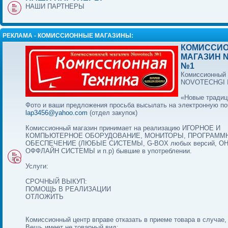
НАШИ ПАРТНЕРЫ
РЕКЛАМА - КОМИССИОННЫЕ МАГАЗИНЫ:
КОМИССИ
МАГАЗИН 
№1
Комиссионный 
NOVOTECHGI
«Новые традиц
Фото и ваши предложения просьба высылать на электронную по
lap3456@yahoo.com
(отдел закупок)
Комиссионный магазин принимает на реализацию ИГОРНОЕ И
КОМПЬЮТЕРНОЕ ОБОРУДОВАНИЕ, МОНИТОРЫ, ПРОГРАММ
ОБЕСПЕЧЕНИЕ (ЛЮБЫЕ СИСТЕМЫ, G-BOX любых версий, О
ОФФЛАЙН СИСТЕМЫ и п.р) бывшие в употреблении.
Услуги:
СРОЧНЫЙ ВЫКУП:
ПОМОЩЬ В РЕАЛИЗАЦИИ
ОТЛОЖИТЬ
Комиссионный центр вправе отказать в приеме товара в случае,
Вещь имеет не товарный вид;