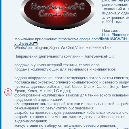
работает на р
рынке компью
технологий и т
видеонаблюден
электронных о
с 2001 года.
Наш сайт:
https://homeser
Мобильное приложение:
https://drive.google.com/file/d/184GWDH .
p=drivesdk
WhatsApp,Telegram,Signal,WeChat,Viber: +79266307159
Направления деятельности компании «HomeServicePC»:
продажа б.у компьютерной техники, терминалов
продажа комплектующих для терминалов и компьютеров
подбор оборудования, соответствующего потребностям клиента;
поставка высокотехнологичного компьютерного и сетевого обор
пусконаладочные работы. (Intel, Cisco, D-Link, Canon, Sony, Hewl
Epson, Xerox, Mustek, LG и др.);
формирование комплексных заказов для технического оснащен
предприятий и организаций;
обследование компьютерной техники и локальных сетей, вырабо
рекомендаций по результатам обследования;
разработка проектов структурированных кабельных,охраных сис
разработка проектов и монтаж систем доступа и безопасности,
видеонаблюдения;
консультации по выбору оптимального сетевого решения;