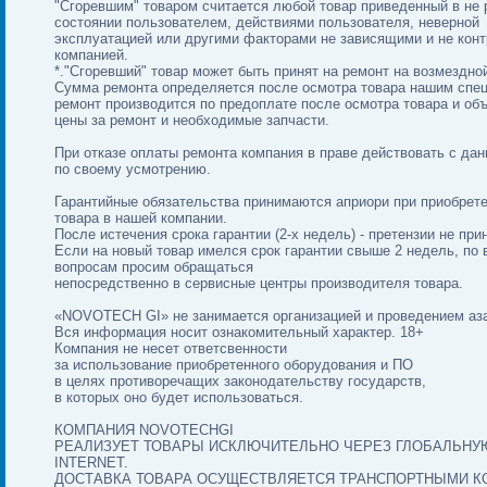
"Сгоревшим" товаром считается любой товар приведенный в не 
состоянии пользователем, действиями пользователя, неверной
эксплуатацией или другими факторами не зависящими и не кон
компанией.
*."Сгоревший" товар может быть принят на ремонт на возмездно
Сумма ремонта определяется после осмотра товара нашим спе
ремонт производится по предоплате после осмотра товара и об
цены за ремонт и необходимые запчасти.
При отказе оплаты ремонта компания в праве действовать с да
по своему усмотрению.
Гарантийные обязательства принимаются априори при приобрет
товара в нашей компании.
После истечения срока гарантии (2-х недель) - претензии не пр
Если на новый товар имелся срок гарантии свыше 2 недель, по 
вопросам просим обращаться
непосредственно в сервисные центры производителя товара.
«NOVOTECH GI» не занимается организацией и проведением аза
Вся информация носит ознакомительный характер. 18+
Компания не несет ответсвенности
за использование приобретенного оборудования и ПО
в целях противоречащих законодательству государств,
в которых оно будет использоваться.
КОМПАНИЯ NOVOTECHGI
РЕАЛИЗУЕТ ТОВАРЫ ИСКЛЮЧИТЕЛЬНО ЧЕРЕЗ ГЛОБАЛЬНУ
INTERNET.
ДОСТАВКА ТОВАРА ОСУЩЕСТВЛЯЕТСЯ ТРАНСПОРТНЫМИ К