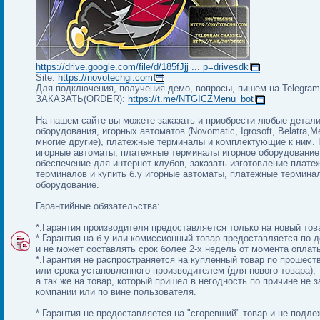
https://drive.google.com/file/d/185fJjj ... p=drivesdk
Site:
https://novotechgi.com
Для подключения, получения демо, вопросы, пишем на Telegram 
ЗАКАЗАТЬ(ORDER):
https://t.me/NTGICZMenu_bot
На нашем сайте вы можете заказать и приобрести любые детали
оборудования, игорных автоматов (Novomatic, Igrosoft, Belatra,
многие другие), платежные терминалы и комплектующие к ним. 
игорные автоматы, платежные терминалы игорное оборудование
обеспечение для интернет клубов, заказать изготовление плате
терминалов и купить б.у игорные автоматы, платежные термина
оборудование.
Гарантийные обязательства:
*.Гарантия производителя предоставляется только на новый тов
*.Гарантия на б.у или комиссионный товар предоставляется по 
и не может составлять срок более 2-х недель от момента оплат
*.Гарантия не распространяется на купленный товар по прошест
или срока установленного производителем (для нового товара),
а так же на товар, который пришел в негодность по причине не 
компании или по вине пользователя.
*.Гарантия не предоставляется на "сгоревший" товар и не подле