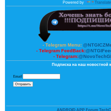
Powered by
Translate
- Telegram Menu:
@NTGICZMe
- Telegram FeedBack:
@NTGIFee
- Telegram:
@NovoTechG
Подписка на наш новостной к
ANDROID APP Forum TechC