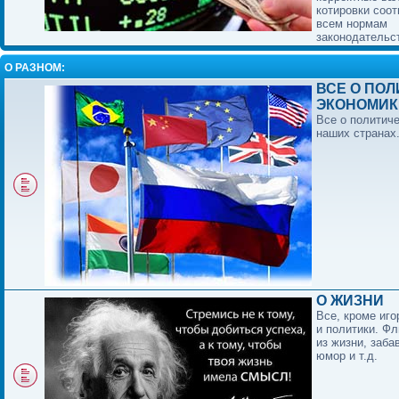
котировки соо
всем нормам
законодательс
О РАЗНОМ:
ВСЕ О ПОЛ
ЭКОНОМИК
Все о политиче
наших странах
О ЖИЗНИ
Все, кроме иго
и политики. Фл
из жизни, заба
юмор и т.д.