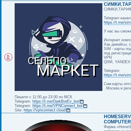
СИМКИ,ТА
СИМКИ,ТАРИ
Telegram канал
https://t.me/sim
У нас вы сможе
Интернет комп
Хак девайсы, 
SIM - карты по
под регистрац
VPN
QIWI, YANDEX
Telegram:
https://t.me/sim
Сим-карты опто
. Москва и рег
Пишите с 11:00 до 23:00 по МСК
Telegram:
https://t.me/DarkBotEv_bot
Telegram:
https://t.me/VPNConnect_bot
Site:
https://vpnconnect.cloud
HOMESERV
COMPUTER
Фирма «HomeS