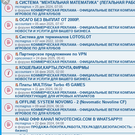
СИСТЕМА "МЕНТАЛЬНАЯ МАТЕМАТИКА" (ЛЕГАЛЬНАЯ РАБ
mcmagnus
» 25 дек 2024, 07:05
в форуме
КОММЕРЧЕСКАЯ РЕКЛАМА - ОФИЦИАЛЬНЫЕ ВЕТКИ КОМПАН
ИГРОВОЕ ПО ДЛЯ КЛУБОВ
ОСАГО БЕЗ ВЫПЛАТ ОТ 2000Р.
accountant
» 05 июл 2025, 07:47
в форуме
КОММЕРЧЕСКАЯ РЕКЛАМА - ОФИЦИАЛЬНЫЕ ВЕТКИ КОМПАН
НОВОСТИ И УСЛУГИ ДЛЯ ВАШЕГО БИЗНЕСА
Система для терминалов LOTOSLOT
mcmagnus
» 07 ноя 2022, 10:09
в форуме
КОММЕРЧЕСКАЯ РЕКЛАМА - ОФИЦИАЛЬНЫЕ ВЕТКИ КОМПАН
ИГРОВОЕ ПО ДЛЯ КЛУБОВ
Партнерское предложение по VPN
vpnconnect
» 24 фев 2025, 05:41
в форуме
КОММЕРЧЕСКАЯ РЕКЛАМА - ОФИЦИАЛЬНЫЕ ВЕТКИ КОМПАН
КОШЕЛЬКИ,КАРТЫ,ПОЧТА,ФИРМЫ
accountant
» 16 фев 2025, 02:00
в форуме
КОММЕРЧЕСКАЯ РЕКЛАМА - ОФИЦИАЛЬНЫЕ ВЕТКИ КОМПАН
НОВОСТИ И УСЛУГИ ДЛЯ ВАШЕГО БИЗНЕСА
Платы MULTIStar Turbo 45 GAMES
mcmagnus
» 11 дек 2024, 06:22
в форуме
КОММЕРЧЕСКАЯ РЕКЛАМА - ОФИЦИАЛЬНЫЕ ВЕТКИ КОМПАН
КОМПЛЕКТУЮЩИЕ ДЛЯ ИГРОВЫХ АППАРАТОВ
OFFLINE SYSTEM NOVOMG - 2 (Novomatic Novoline CF)
mcmagnus
» 09 май 2024, 06:16
в форуме
КОММЕРЧЕСКАЯ РЕКЛАМА - ОФИЦИАЛЬНЫЕ ВЕТКИ КОМПАН
ИГРОВОЕ ПО ДЛЯ КЛУБОВ
НАШ ОФФ КАНАЛ NOVOTECHGI.COM В WHATSAPP!!!
mcmagnus
» 22 фев 2024, 04:08
в форуме
ПРОДАЖА-ПОКУПКА,РАБОТА,ТЕХ.РАЗДЕЛ,БЕЗОПАСНОСТЬ:
бизнес)