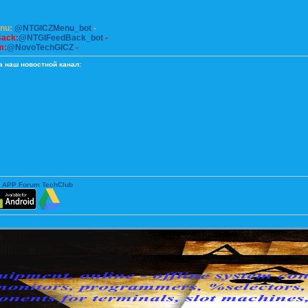
enu:
@NTGICZMenu_bot
-
Back:
@NTGIFeedBack_bot
-
m:
@NovoTechGICZ
-
а наш новостной канал:
 APP Forum TechClub