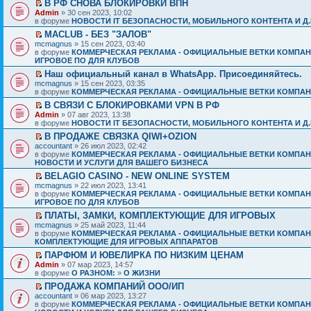
В РФ СНОВА БЛОКИРОВКИ ВПН
Admin
» 30 сен 2023, 10:02
в форуме
НОВОСТИ IT БЕЗОПАСНОСТИ, МОБИЛЬНОГО КОНТЕНТА И Д.
MACLUB - БЕЗ "ЗАЛОВ"
mcmagnus
» 15 сен 2023, 03:40
в форуме
КОММЕРЧЕСКАЯ РЕКЛАМА - ОФИЦИАЛЬНЫЕ ВЕТКИ КОМПАН
ИГРОВОЕ ПО ДЛЯ КЛУБОВ
Наш официальный канал в WhatsApp. Присоединяйтесь.
mcmagnus
» 15 сен 2023, 03:35
в форуме
КОММЕРЧЕСКАЯ РЕКЛАМА - ОФИЦИАЛЬНЫЕ ВЕТКИ КОМПАН
В СВЯЗИ С БЛОКИРОВКАМИ VPN В РФ
Admin
» 07 авг 2023, 13:38
в форуме
НОВОСТИ IT БЕЗОПАСНОСТИ, МОБИЛЬНОГО КОНТЕНТА И Д.
В ПРОДАЖЕ СВЯЗКА QIWI+OZION
accountant
» 26 июл 2023, 02:42
в форуме
КОММЕРЧЕСКАЯ РЕКЛАМА - ОФИЦИАЛЬНЫЕ ВЕТКИ КОМПАН
НОВОСТИ И УСЛУГИ ДЛЯ ВАШЕГО БИЗНЕСА
BELAGIO CASINO - NEW ONLINE SYSTEM
mcmagnus
» 22 июл 2023, 13:41
в форуме
КОММЕРЧЕСКАЯ РЕКЛАМА - ОФИЦИАЛЬНЫЕ ВЕТКИ КОМПАН
ИГРОВОЕ ПО ДЛЯ КЛУБОВ
ПЛАТЫ, ЗАМКИ, КОМПЛЕКТУЮЩИЕ ДЛЯ ИГРОВЫХ
mcmagnus
» 25 май 2023, 11:44
в форуме
КОММЕРЧЕСКАЯ РЕКЛАМА - ОФИЦИАЛЬНЫЕ ВЕТКИ КОМПАН
КОМПЛЕКТУЮЩИЕ ДЛЯ ИГРОВЫХ АППАРАТОВ
ПАРФЮМ И ЮВЕЛИРКА ПО НИЗКИМ ЦЕНАМ
Admin
» 07 мар 2023, 14:57
в форуме
О РАЗНОМ:
»
О ЖИЗНИ
ПРОДАЖА КОМПАНИЙ ООО/ИП
accountant
» 06 мар 2023, 13:27
в форуме
КОММЕРЧЕСКАЯ РЕКЛАМА - ОФИЦИАЛЬНЫЕ ВЕТКИ КОМПАН