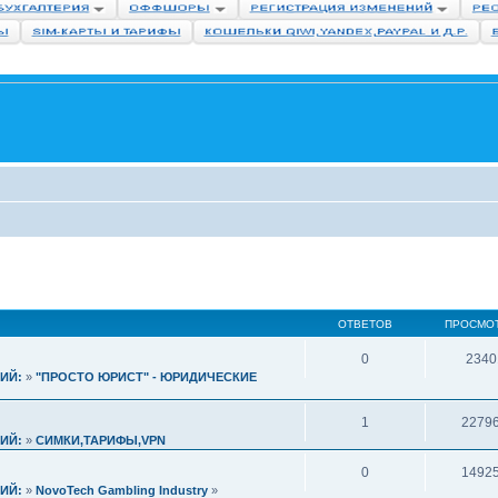
ОТВЕТОВ
ПРОСМО
0
2340
ИЙ:
»
"ПРОСТО ЮРИСТ" - ЮРИДИЧЕСКИЕ
1
2279
ИЙ:
»
СИМКИ,ТАРИФЫ,VPN
0
1492
ИЙ:
»
NovoTech Gambling Industry
»