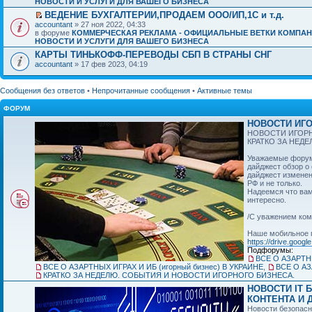
НОВОСТИ И УСЛУГИ ДЛЯ ВАШЕГО БИЗНЕСА
ВЕДЕНИЕ БУХГАЛТЕРИИ,ПРОДАЕМ ООО/ИП,1C и т.д.
accountant
» 27 ноя 2022, 04:33
в форуме
КОММЕРЧЕСКАЯ РЕКЛАМА - ОФИЦИАЛЬНЫЕ ВЕТКИ КОМПАН
НОВОСТИ И УСЛУГИ ДЛЯ ВАШЕГО БИЗНЕСА
КАРТЫ ТИНЬКОФФ-ПЕРЕВОДЫ СБП В СТРАНЫ СНГ
accountant
» 17 фев 2023, 04:19
Сообщения без ответов
•
Непрочитанные сообщения
•
Активные темы
ФОРУМ
НОВОСТИ ИГО
НОВОСТИ ИГОРН
КРАТКО ЗА НЕД
Уважаемые форумч
дайджест обзор о
дайджест изменен
РФ и не только.
Надеемся что вам
интересно.
/С уважением ком
Наше мобильное 
https://drive.googl
Подфорумы:
ВСЕ О АЗАРТНЫ
ВСЕ О АЗАРТНЫХ ИГРАХ И ИБ (игорный бизнес) В УКРАИНЕ
,
ВСЕ О АЗ
КРАТКО ЗА НЕДЕЛЮ. СОБЫТИЯ И НОВОСТИ ИГОРНОГО БИЗНЕСА.
НОВОСТИ IT 
КОНТЕНТА И Д
Новости безопасн