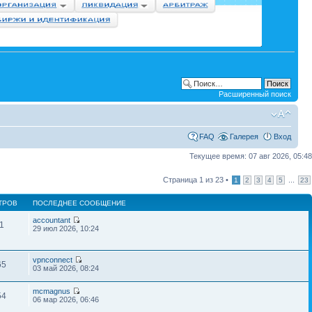
Расширенный поиск
FAQ
Галерея
Вход
Текущее время: 07 авг 2026, 05:48
Страница
1
из
23
•
...
1
2
3
4
5
23
ТРОВ
ПОСЛЕДНЕЕ СООБЩЕНИЕ
accountant
1
29 июл 2026, 10:24
vpnconnect
65
03 май 2026, 08:24
mcmagnus
54
06 мар 2026, 06:46