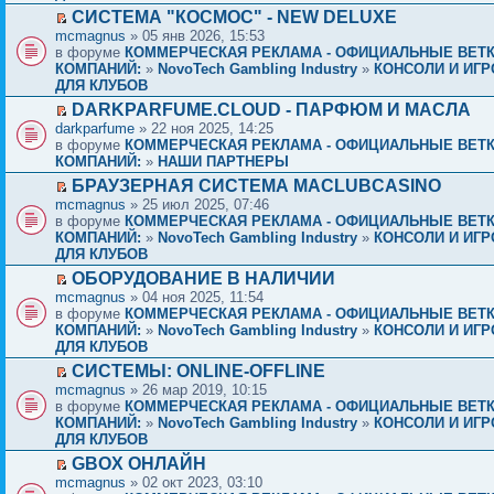
СИСТЕМА "КОСМОС" - NEW DELUXE
mcmagnus
» 05 янв 2026, 15:53
в форуме
КОММЕРЧЕСКАЯ РЕКЛАМА - ОФИЦИАЛЬНЫЕ ВЕТ
КОМПАНИЙ:
»
NovoTech Gambling Industry
»
КОНСОЛИ И ИГР
ДЛЯ КЛУБОВ
DARKPARFUME.CLOUD - ПАРФЮМ И МАСЛА
darkparfume
» 22 ноя 2025, 14:25
в форуме
КОММЕРЧЕСКАЯ РЕКЛАМА - ОФИЦИАЛЬНЫЕ ВЕТ
КОМПАНИЙ:
»
НАШИ ПАРТНЕРЫ
БРАУЗЕРНАЯ СИСТЕМА MACLUBCASINO
mcmagnus
» 25 июл 2025, 07:46
в форуме
КОММЕРЧЕСКАЯ РЕКЛАМА - ОФИЦИАЛЬНЫЕ ВЕТ
КОМПАНИЙ:
»
NovoTech Gambling Industry
»
КОНСОЛИ И ИГР
ДЛЯ КЛУБОВ
ОБОРУДОВАНИЕ В НАЛИЧИИ
mcmagnus
» 04 ноя 2025, 11:54
в форуме
КОММЕРЧЕСКАЯ РЕКЛАМА - ОФИЦИАЛЬНЫЕ ВЕТ
КОМПАНИЙ:
»
NovoTech Gambling Industry
»
КОНСОЛИ И ИГР
ДЛЯ КЛУБОВ
СИСТЕМЫ: ONLINE-OFFLINE
mcmagnus
» 26 мар 2019, 10:15
в форуме
КОММЕРЧЕСКАЯ РЕКЛАМА - ОФИЦИАЛЬНЫЕ ВЕТ
КОМПАНИЙ:
»
NovoTech Gambling Industry
»
КОНСОЛИ И ИГР
ДЛЯ КЛУБОВ
GBOX ОНЛАЙН
mcmagnus
» 02 окт 2023, 03:10