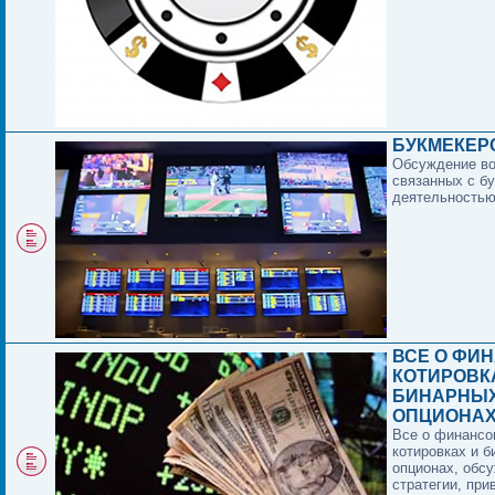
БУКМЕКЕР
Обсуждение в
связанных с б
деятельностью
ВСЕ О ФИ
КОТИРОВК
БИНАРНЫ
ОПЦИОНА
Все о финансо
котировках и 
опционах, обс
стратегии, при