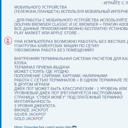
- ИГРАЙТЕ С
МОБИЛЬНОГО УСТРОЙСТВА
(ТЕЛЕФОНА,ПЛАНШЕТА) ИСПОЛЬЗУЯ МОБИЛЬНЫЙ ИНТЕРНЕ
- ДЛЯ РАБОТЫ С МОБИЛЬНОГО УСТРОЙСТВА ИСПОЛЬЗУЙТ
DOLPHIN BROWSER CLASSIC И UC BROWSER + ПЛАГИН ADO
ВСЕ ДАННЫЕ ПРИЛОЖЕНИЯ МОЖНО БЕСПЛАТНО УСТАНОВИ
PLAY MARKET ИЛИ APPLE STORE -
!!!НА КОМПЬЮТЕРАХ ВОЗМОЖНО РАБОТАТЬ БЕЗ ЖЕСТКИХ Д
!!!ЗАГРУЗКА КЛИЕНТСКИХ МАШИН ПО СЕТИ!!!
!!!ВОЗМОЖНА РАБОТА БЕЗ ПОМЕЩЕНИЙ!!!
ВНУТРЕННЯЯ ТЕРМИНАЛЬНАЯ СИСТЕМА РАСЧЕТОВ ДЛЯ К
КЛУБА.
ТЕРМИНАЛ ПРИЕМА-ВЫДАЧИ
МОЖЕТ СТОЯТЬ ГДЕ УГОДНО.
ПОПОЛНЕНИЕ СЛИПАМИ, КАРТАМИ, НАЛИЧНЫМИ
РАБОТА С СЕТЬЮ ТЕРМИНАЛОВ = В ОДНОМ ТЕРМИНАЛЕ П
В ДРУГОМ ИГРАЕМ
ДЖЕК ПОТ МОЖЕТ БЫТЬ КЛАССИЧЕСКИМ - 1 УРОВЕНЬ ИЛИ 
УРОВНЕВЫЙ ДЖЕК ПОТ (РЕГУЛИРУЕТСЯ НАСТРОЙКАМИ)
СТРАНИЦА "CYBER MONEY" ПОД ПЛАТЕЖНЫЙ ТЕРМИНАЛ
МУЛТИЯЗЫЧНОСТЬ
3 УРОВНЯ ДЖЕКПОТА:
BRONZE JACKPOT
SILVER JACKPOT
GOLD JACKPOT
https://novotechgi.com/casino.htm