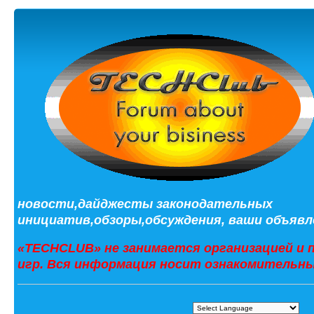
новости,дайджесты законодательных
инициатив,обзоры,обсуждения, ваши объявле
«TECHCLUB» не занимается организацией и 
игр. Вся информация носит ознакомительны