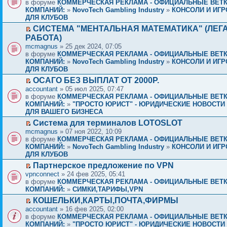
в форуме
КОММЕРЧЕСКАЯ РЕКЛАМА - ОФИЦИАЛЬНЫЕ ВЕТ
КОМПАНИЙ:
»
NovoTech Gambling Industry
»
КОНСОЛИ И ИГР
ДЛЯ КЛУБОВ
СИСТЕМА "МЕНТАЛЬНАЯ МАТЕМАТИКА" (ЛЕГ
РАБОТА)
mcmagnus
» 25 дек 2024, 07:05
в форуме
КОММЕРЧЕСКАЯ РЕКЛАМА - ОФИЦИАЛЬНЫЕ ВЕТ
КОМПАНИЙ:
»
NovoTech Gambling Industry
»
КОНСОЛИ И ИГР
ДЛЯ КЛУБОВ
ОСАГО БЕЗ ВЫПЛАТ ОТ 2000Р.
accountant
» 05 июл 2025, 07:47
в форуме
КОММЕРЧЕСКАЯ РЕКЛАМА - ОФИЦИАЛЬНЫЕ ВЕТ
КОМПАНИЙ:
»
"ПРОСТО ЮРИСТ" - ЮРИДИЧЕСКИЕ НОВОСТИ 
ДЛЯ ВАШЕГО БИЗНЕСА
Система для терминалов LOTOSLOT
mcmagnus
» 07 ноя 2022, 10:09
в форуме
КОММЕРЧЕСКАЯ РЕКЛАМА - ОФИЦИАЛЬНЫЕ ВЕТ
КОМПАНИЙ:
»
NovoTech Gambling Industry
»
КОНСОЛИ И ИГР
ДЛЯ КЛУБОВ
Партнерское предложение по VPN
vpnconnect
» 24 фев 2025, 05:41
в форуме
КОММЕРЧЕСКАЯ РЕКЛАМА - ОФИЦИАЛЬНЫЕ ВЕТ
КОМПАНИЙ:
»
СИМКИ,ТАРИФЫ,VPN
КОШЕЛЬКИ,КАРТЫ,ПОЧТА,ФИРМЫ
accountant
» 16 фев 2025, 02:00
в форуме
КОММЕРЧЕСКАЯ РЕКЛАМА - ОФИЦИАЛЬНЫЕ ВЕТ
КОМПАНИЙ:
»
"ПРОСТО ЮРИСТ" - ЮРИДИЧЕСКИЕ НОВОСТИ 