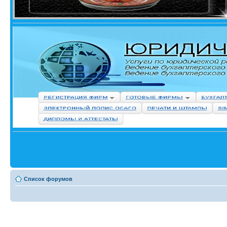
Список форумов