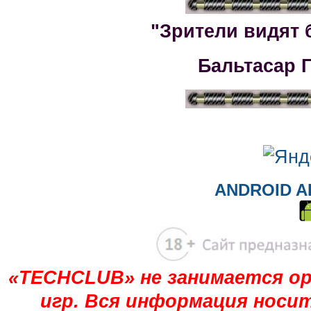
"Зрители видят 
Бальтасар 
ANDROID A
«TECHCLUB» не занимается ор
игр. Вся информация носи