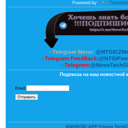
Powered by
Translate
- Telegram Menu:
@NTGICZMe
- Telegram FeedBack:
@NTGIFee
- Telegram:
@NovoTechG
Подписка на наш новостной к
ANDROID APP Forum TechC