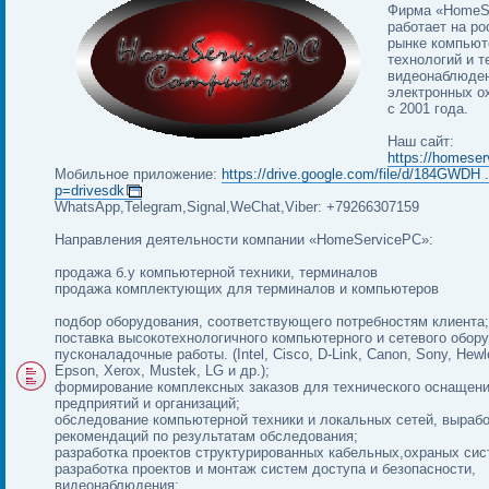
Фирма «HomeS
работает на р
рынке компью
технологий и т
видеонаблюден
электронных о
с 2001 года.
Наш сайт:
https://homeser
Мобильное приложение:
https://drive.google.com/file/d/184GWDH .
p=drivesdk
WhatsApp,Telegram,Signal,WeChat,Viber: +79266307159
Направления деятельности компании «HomeServicePC»:
продажа б.у компьютерной техники, терминалов
продажа комплектующих для терминалов и компьютеров
подбор оборудования, соответствующего потребностям клиента;
поставка высокотехнологичного компьютерного и сетевого обор
пусконаладочные работы. (Intel, Cisco, D-Link, Canon, Sony, Hewl
Epson, Xerox, Mustek, LG и др.);
формирование комплексных заказов для технического оснащен
предприятий и организаций;
обследование компьютерной техники и локальных сетей, вырабо
рекомендаций по результатам обследования;
разработка проектов структурированных кабельных,охраных сис
разработка проектов и монтаж систем доступа и безопасности,
видеонаблюдения;