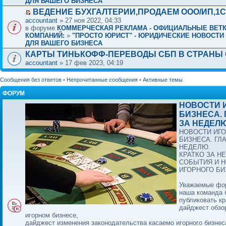
ДЛЯ ВАШЕГО БИЗНЕСА
ВЕДЕНИЕ БУХГАЛТЕРИИ,ПРОДАЕМ ООО/ИП,1C и
accountant
» 27 ноя 2022, 04:33
в форуме
КОММЕРЧЕСКАЯ РЕКЛАМА - ОФИЦИАЛЬНЫЕ ВЕТ
КОМПАНИЙ:
»
"ПРОСТО ЮРИСТ" - ЮРИДИЧЕСКИЕ НОВОСТИ 
ДЛЯ ВАШЕГО БИЗНЕСА
КАРТЫ ТИНЬКОФФ-ПЕРЕВОДЫ СБП В СТРАНЫ 
accountant
» 17 фев 2023, 04:19
Сообщения без ответов
•
Непрочитанные сообщения
•
Активные темы
ФОРУМ
НОВОСТИ 
БИЗНЕСА.
ЗА НЕДЕЛЮ
НОВОСТИ ИГ
БИЗНЕСА. ГЛ
НЕДЕЛЮ.
КРАТКО ЗА Н
СОБЫТИЯ И 
ИГОРНОГО БИ
Уважаемые фо
наша команда 
публиковать кр
дайджест обзо
игорном бизнесе,
дайджест изменения законодательства касаемо игорного бизнес