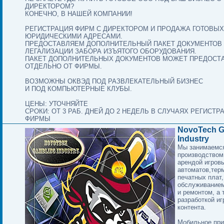
ДИРЕКТОРОМ?
КОНЕЧНО, В НАШЕЙ КОМПАНИИ!
РЕГИСТРАЦИЯ ФИРМ С ДИРЕКТОРОМ И ПРОДАЖА ГОТОВЫХ
ЮРИДИЧЕСКИМИ АДРЕСАМИ.
ПРЕДОСТАВЛЯЕМ ДОПОЛНИТЕЛЬНЫЙ ПАКЕТ ДОКУМЕНТОВ
ЛЕГАЛИЗАЦИИ ЗАБОРА ИЗЪЯТОГО ОБОРУДОВАНИЯ.
ПАКЕТ ДОПОЛНИТЕЛЬНЫХ ДОКУМЕНТОВ МОЖЕТ ПРЕДОСТ
ОТДЕЛЬНО ОТ ФИРМЫ.
ВОЗМОЖНЫ ОКВЭД ПОД РАЗВЛЕКАТЕЛЬНЫЙ БИЗНЕС
И ПОД КОМПЬЮТЕРНЫЕ КЛУБЫ.
ЦЕНЫ: УТОЧНЯЙТЕ
СРОКИ: ОТ 3 РАБ. ДНЕЙ ДО 2 НЕДЕЛЬ В СЛУЧАЯХ РЕГИСТ
ФИРМЫ
NovoTech G
Industry
Мы занимаемс
производством
арендой игров
автоматов,тер
печатных плат,
обслуживанием
и ремонтом, а 
разработкой иг
контента.
Мобильное при