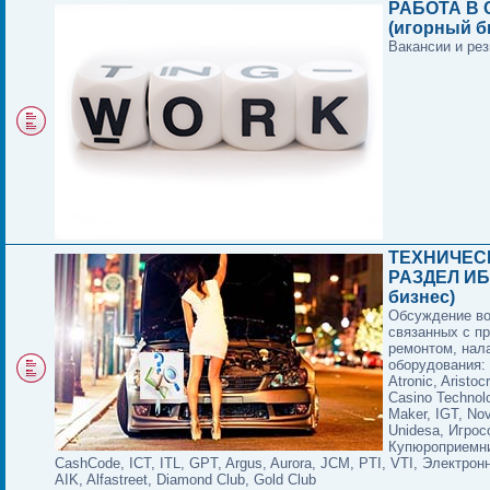
РАБОТА В 
(игорный б
Вакансии и ре
ТЕХНИЧЕС
РАЗДЕЛ ИБ
бизнес)
Обсуждение в
связанных с п
ремонтом, нал
оборудования:
Atronic, Aristocr
Casino Technol
Maker, IGT, No
Unidesa, Игрос
Купюроприемни
CashCode, ICT, ITL, GPT, Argus, Aurora, JCM, PTI, VTI, Электрон
AIK, Alfastreet, Diamond Club, Gold Club