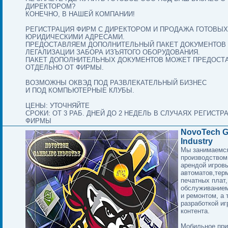
ДИРЕКТОРОМ?
КОНЕЧНО, В НАШЕЙ КОМПАНИИ!
РЕГИСТРАЦИЯ ФИРМ С ДИРЕКТОРОМ И ПРОДАЖА ГОТОВЫХ
ЮРИДИЧЕСКИМИ АДРЕСАМИ.
ПРЕДОСТАВЛЯЕМ ДОПОЛНИТЕЛЬНЫЙ ПАКЕТ ДОКУМЕНТОВ
ЛЕГАЛИЗАЦИИ ЗАБОРА ИЗЪЯТОГО ОБОРУДОВАНИЯ.
ПАКЕТ ДОПОЛНИТЕЛЬНЫХ ДОКУМЕНТОВ МОЖЕТ ПРЕДОСТ
ОТДЕЛЬНО ОТ ФИРМЫ.
ВОЗМОЖНЫ ОКВЭД ПОД РАЗВЛЕКАТЕЛЬНЫЙ БИЗНЕС
И ПОД КОМПЬЮТЕРНЫЕ КЛУБЫ.
ЦЕНЫ: УТОЧНЯЙТЕ
СРОКИ: ОТ 3 РАБ. ДНЕЙ ДО 2 НЕДЕЛЬ В СЛУЧАЯХ РЕГИСТ
ФИРМЫ
NovoTech G
Industry
Мы занимаемс
производством
арендой игров
автоматов,тер
печатных плат,
обслуживанием
и ремонтом, а 
разработкой иг
контента.
Мобильное при