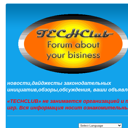
новости,дайджесты законодательных
инициатив,обзоры,обсуждения, ваши объявле
«TECHCLUB» не занимается организацией и 
игр. Вся информация носит ознакомительны