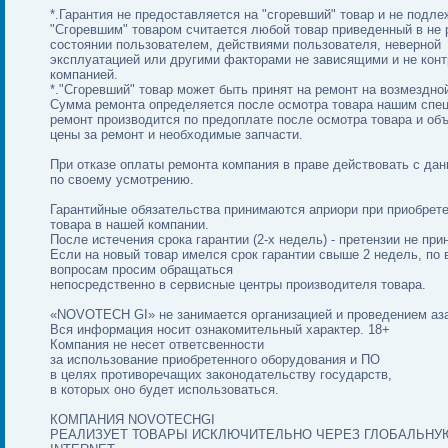
*.Гарантия не предоставляется на "сгоревший" товар и не подле
"Сгоревшим" товаром считается любой товар приведенный в не 
состоянии пользователем, действиями пользователя, неверной
эксплуатацией или другими факторами не зависящими и не кон
компанией.
*."Сгоревший" товар может быть принят на ремонт на возмездно
Сумма ремонта определяется после осмотра товара нашим спе
ремонт производится по предоплате после осмотра товара и об
цены за ремонт и необходимые запчасти.
При отказе оплаты ремонта компания в праве действовать с да
по своему усмотрению.
Гарантийные обязательства принимаются априори при приобрет
товара в нашей компании.
После истечения срока гарантии (2-х недель) - претензии не пр
Если на новый товар имелся срок гарантии свыше 2 недель, по 
вопросам просим обращаться
непосредственно в сервисные центры производителя товара.
«NOVOTECH GI» не занимается организацией и проведением аза
Вся информация носит ознакомительный характер. 18+
Компания не несет ответсвенности
за использование приобретенного оборудования и ПО
в целях противоречащих законодательству государств,
в которых оно будет использоваться.
КОМПАНИЯ NOVOTECHGI
РЕАЛИЗУЕТ ТОВАРЫ ИСКЛЮЧИТЕЛЬНО ЧЕРЕЗ ГЛОБАЛЬНУ