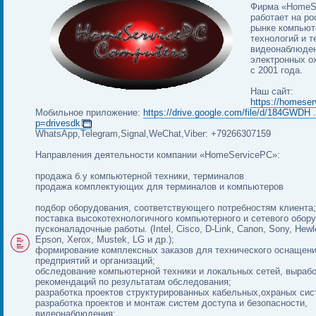
Фирма «HomeS
работает на р
рынке компью
технологий и т
видеонаблюден
электронных о
с 2001 года.
Наш сайт:
https://homeser
Мобильное приложение:
https://drive.google.com/file/d/184GWDH .
p=drivesdk
WhatsApp,Telegram,Signal,WeChat,Viber: +79266307159
Направления деятельности компании «HomeServicePC»:
продажа б.у компьютерной техники, терминалов
продажа комплектующих для терминалов и компьютеров
подбор оборудования, соответствующего потребностям клиента;
поставка высокотехнологичного компьютерного и сетевого обор
пусконаладочные работы. (Intel, Cisco, D-Link, Canon, Sony, Hewl
Epson, Xerox, Mustek, LG и др.);
формирование комплексных заказов для технического оснащен
предприятий и организаций;
обследование компьютерной техники и локальных сетей, вырабо
рекомендаций по результатам обследования;
разработка проектов структурированных кабельных,охраных сис
разработка проектов и монтаж систем доступа и безопасности,
видеонаблюдения;