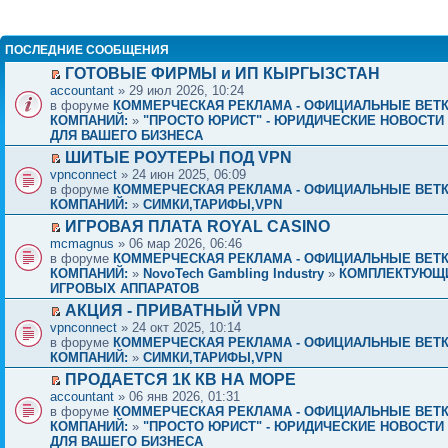
ПОСЛЕДНИЕ СООБЩЕНИЯ
ГОТОВЫЕ ФИРМЫ и ИП КЫРГЫЗСТАН
accountant
» 29 июл 2026, 10:24
в форуме
КОММЕРЧЕСКАЯ РЕКЛАМА - ОФИЦИАЛЬНЫЕ ВЕТ
КОМПАНИЙ:
»
"ПРОСТО ЮРИСТ" - ЮРИДИЧЕСКИЕ НОВОСТИ 
ДЛЯ ВАШЕГО БИЗНЕСА
ШИТЫЕ РОУТЕРЫ ПОД VPN
vpnconnect
» 24 июн 2025, 06:09
в форуме
КОММЕРЧЕСКАЯ РЕКЛАМА - ОФИЦИАЛЬНЫЕ ВЕТ
КОМПАНИЙ:
»
СИМКИ,ТАРИФЫ,VPN
ИГРОВАЯ ПЛАТА ROYAL CASINO
mcmagnus
» 06 мар 2026, 06:46
в форуме
КОММЕРЧЕСКАЯ РЕКЛАМА - ОФИЦИАЛЬНЫЕ ВЕТ
КОМПАНИЙ:
»
NovoTech Gambling Industry
»
КОМПЛЕКТУЮЩ
ИГРОВЫХ АППАРАТОВ
АКЦИЯ - ПРИВАТНЫЙ VPN
vpnconnect
» 24 окт 2025, 10:14
в форуме
КОММЕРЧЕСКАЯ РЕКЛАМА - ОФИЦИАЛЬНЫЕ ВЕТ
КОМПАНИЙ:
»
СИМКИ,ТАРИФЫ,VPN
ПРОДАЕТСЯ 1К КВ НА МОРЕ
accountant
» 06 янв 2026, 01:31
в форуме
КОММЕРЧЕСКАЯ РЕКЛАМА - ОФИЦИАЛЬНЫЕ ВЕТ
КОМПАНИЙ:
»
"ПРОСТО ЮРИСТ" - ЮРИДИЧЕСКИЕ НОВОСТИ 
ДЛЯ ВАШЕГО БИЗНЕСА