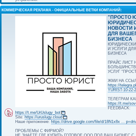
КОММЕРЧЕСКАЯ РЕКЛАМА - ОФИЦИАЛЬНЫЕ ВЕТКИ КОМПАНИЙ:
"ПРОСТО Ю
ЮРИДИЧЕ
НОВОСТИ 
ДЛЯ ВАШЕ
БИЗНЕСА
ЮРИДИЧЕСКИ
И УСЛУГИ ДЛ
БИЗНЕСА
ПРАЙС ЛИСТ 
БОЛЬШИНСТВ
УСЛУГ "ПРОС
ЖМИ НА ССЫ
https://telegra
YURIST-10-22-
ТЕЛЕГРАМ КА
https://t.me/so
FEEDBACK:
https://t.me/UrUslugy_bot
Site:
https://uruslugy.cloud
Наше приложение:
https://drive.google.com/file/d/18N1x8x ... p=dr
ПРОБЛЕМЫ С ФИРМОЙ?
НЕ ЗНАЕТЕ ГДЕ КУПИТЬ ГОТОВОЕ ООО ПОД ВАШ БИЗНЕС С