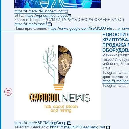
https://t.me/VPNConnect_bot
SITE:
https://vpnconnect.cloud
Канал в Telegram (СИМКИ,ТАРИФЫ,ОБОРУДОВАНИЕ 3/4/5G):
https://t.me/simself
Наше приложение:
https://drive.google.com/file/d/18O-i4u ... p=dri
НОВОСТИ 
КРИПТОВА
ПРОДАЖА 
ОБОРУДОВ
Майнинг крипт
такое? Инструк
майнингу, бир
и т.д.
Telegram Chann
криптовалютах
https://t.me/hs
Telegram Chat:
https://t.me/HSPCMiningGroup
Telegram FeedBack:
https://t.me/HSPCFeedBack_bot