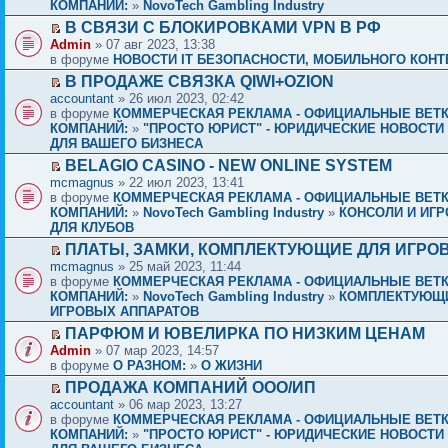
КОМПАНИЙ:
»
NovoTech Gambling Industry
В СВЯЗИ С БЛОКИРОВКАМИ VPN В РФ
Admin
» 07 авг 2023, 13:38
в форуме
НОВОСТИ IT БЕЗОПАСНОСТИ, МОБИЛЬНОГО КОНТЕ
В ПРОДАЖЕ СВЯЗКА QIWI+OZION
accountant
» 26 июл 2023, 02:42
в форуме
КОММЕРЧЕСКАЯ РЕКЛАМА - ОФИЦИАЛЬНЫЕ ВЕТ
КОМПАНИЙ:
»
"ПРОСТО ЮРИСТ" - ЮРИДИЧЕСКИЕ НОВОСТИ 
ДЛЯ ВАШЕГО БИЗНЕСА
BELAGIO CASINO - NEW ONLINE SYSTEM
mcmagnus
» 22 июл 2023, 13:41
в форуме
КОММЕРЧЕСКАЯ РЕКЛАМА - ОФИЦИАЛЬНЫЕ ВЕТ
КОМПАНИЙ:
»
NovoTech Gambling Industry
»
КОНСОЛИ И ИГР
ДЛЯ КЛУБОВ
ПЛАТЫ, ЗАМКИ, КОМПЛЕКТУЮЩИЕ ДЛЯ ИГРО
mcmagnus
» 25 май 2023, 11:44
в форуме
КОММЕРЧЕСКАЯ РЕКЛАМА - ОФИЦИАЛЬНЫЕ ВЕТ
КОМПАНИЙ:
»
NovoTech Gambling Industry
»
КОМПЛЕКТУЮЩ
ИГРОВЫХ АППАРАТОВ
ПАРФЮМ И ЮВЕЛИРКА ПО НИЗКИМ ЦЕНАМ
Admin
» 07 мар 2023, 14:57
в форуме
О РАЗНОМ:
»
О ЖИЗНИ
ПРОДАЖА КОМПАНИЙ ООО/ИП
accountant
» 06 мар 2023, 13:27
в форуме
КОММЕРЧЕСКАЯ РЕКЛАМА - ОФИЦИАЛЬНЫЕ ВЕТ
КОМПАНИЙ:
»
"ПРОСТО ЮРИСТ" - ЮРИДИЧЕСКИЕ НОВОСТИ 