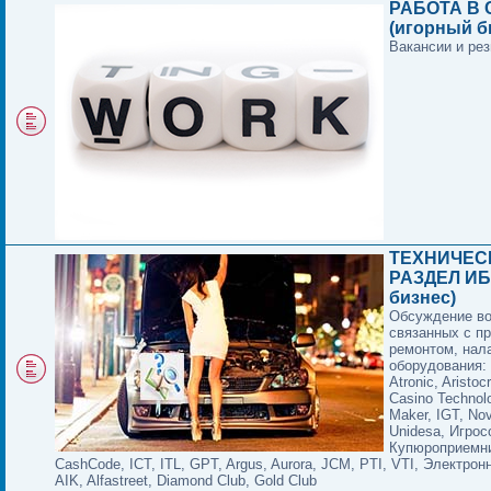
РАБОТА В 
(игорный б
Вакансии и ре
ТЕХНИЧЕС
РАЗДЕЛ ИБ
бизнес)
Обсуждение в
связанных с п
ремонтом, нал
оборудования:
Atronic, Aristocr
Casino Technol
Maker, IGT, No
Unidesa, Игрос
Купюроприемни
CashCode, ICT, ITL, GPT, Argus, Aurora, JCM, PTI, VTI, Электрон
AIK, Alfastreet, Diamond Club, Gold Club