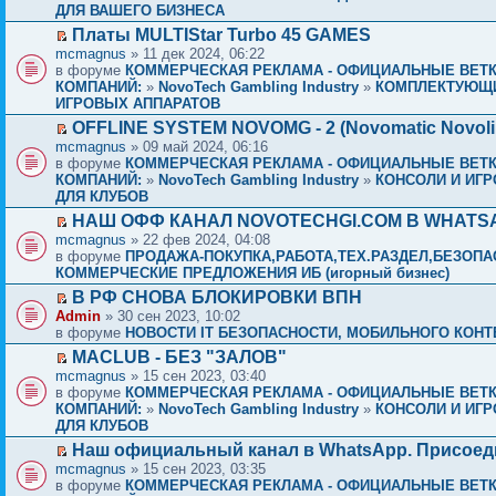
ДЛЯ ВАШЕГО БИЗНЕСА
Платы MULTIStar Turbo 45 GAMES
mcmagnus
» 11 дек 2024, 06:22
в форуме
КОММЕРЧЕСКАЯ РЕКЛАМА - ОФИЦИАЛЬНЫЕ ВЕТ
КОМПАНИЙ:
»
NovoTech Gambling Industry
»
КОМПЛЕКТУЮЩ
ИГРОВЫХ АППАРАТОВ
OFFLINE SYSTEM NOVOMG - 2 (Novomatic Novoli
mcmagnus
» 09 май 2024, 06:16
в форуме
КОММЕРЧЕСКАЯ РЕКЛАМА - ОФИЦИАЛЬНЫЕ ВЕТ
КОМПАНИЙ:
»
NovoTech Gambling Industry
»
КОНСОЛИ И ИГР
ДЛЯ КЛУБОВ
НАШ ОФФ КАНАЛ NOVOTECHGI.COM В WHATSA
mcmagnus
» 22 фев 2024, 04:08
в форуме
ПРОДАЖА-ПОКУПКА,РАБОТА,ТЕХ.РАЗДЕЛ,БЕЗОПА
КОММЕРЧЕСКИЕ ПРЕДЛОЖЕНИЯ ИБ (игорный бизнес)
В РФ СНОВА БЛОКИРОВКИ ВПН
Admin
» 30 сен 2023, 10:02
в форуме
НОВОСТИ IT БЕЗОПАСНОСТИ, МОБИЛЬНОГО КОНТЕ
MACLUB - БЕЗ "ЗАЛОВ"
mcmagnus
» 15 сен 2023, 03:40
в форуме
КОММЕРЧЕСКАЯ РЕКЛАМА - ОФИЦИАЛЬНЫЕ ВЕТ
КОМПАНИЙ:
»
NovoTech Gambling Industry
»
КОНСОЛИ И ИГР
ДЛЯ КЛУБОВ
Наш официальный канал в WhatsApp. Присоед
mcmagnus
» 15 сен 2023, 03:35
в форуме
КОММЕРЧЕСКАЯ РЕКЛАМА - ОФИЦИАЛЬНЫЕ ВЕТ