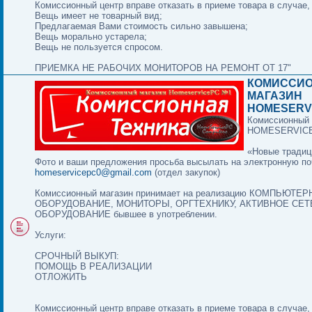
Комиссионный центр вправе отказать в приеме товара в случае,
Вещь имеет не товарный вид;
Предлагаемая Вами стоимость сильно завышена;
Вещь морально устарела;
Вещь не пользуется спросом.
ПРИЕМКА НЕ РАБОЧИХ МОНИТОРОВ НА РЕМОНТ ОТ 17"
КОМИССИ
МАГАЗИН
HOMESERV
Комиссионный 
HOMESERVIC
«Новые традиц
Фото и ваши предложения просьба высылать на электронную по
homeservicepc0@gmail.com
(отдел закупок)
Комиссионный магазин принимает на реализацию КОМПЬЮТЕ
ОБОРУДОВАНИЕ, МОНИТОРЫ, ОРГТЕХНИКУ, АКТИВНОЕ СЕ
ОБОРУДОВАНИЕ бывшее в употреблении.
Услуги:
СРОЧНЫЙ ВЫКУП:
ПОМОЩЬ В РЕАЛИЗАЦИИ
ОТЛОЖИТЬ
Комиссионный центр вправе отказать в приеме товара в случае,