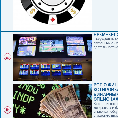
БУКМЕКЕР
Обсуждение в
связанных с б
деятельностью
ВСЕ О ФИ
КОТИРОВК
БИНАРНЫ
ОПЦИОНА
Все о финансо
котировках и 
опционах, обс
стратегии, при