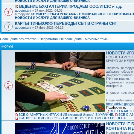
НОВОСТИ И УСЛУГИ ДЛЯ ВАШЕГО БИЗНЕСА
ВЕДЕНИЕ БУХГАЛТЕРИИ,ПРОДАЕМ ООО/ИП,1C и т.д.
accountant
» 27 ноя 2022, 04:33
в форуме
КОММЕРЧЕСКАЯ РЕКЛАМА - ОФИЦИАЛЬНЫЕ ВЕТКИ КОМПАН
НОВОСТИ И УСЛУГИ ДЛЯ ВАШЕГО БИЗНЕСА
КАРТЫ ТИНЬКОФФ-ПЕРЕВОДЫ СБП В СТРАНЫ СНГ
accountant
» 17 фев 2023, 04:19
Сообщения без ответов
•
Непрочитанные сообщения
•
Активные темы
ФОРУМ
НОВОСТИ ИГО
НОВОСТИ ИГОРН
КРАТКО ЗА НЕД
Уважаемые форумч
дайджест обзор о
дайджест изменен
РФ и не только.
Надеемся что вам
интересно.
/С уважением ком
Наше мобильное 
https://drive.googl
Подфорумы:
ВСЕ О АЗАРТНЫ
ВСЕ О АЗАРТНЫХ ИГРАХ И ИБ (игорный бизнес) В УКРАИНЕ
,
ВСЕ О АЗ
КРАТКО ЗА НЕДЕЛЮ. СОБЫТИЯ И НОВОСТИ ИГОРНОГО БИЗНЕСА.
НОВОСТИ IT 
КОНТЕНТА И Д
Новости безопасн