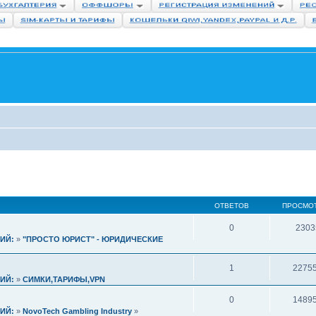
ОТВЕТОВ
ПРОСМО
0
2303
ИЙ:
»
"ПРОСТО ЮРИСТ" - ЮРИДИЧЕСКИЕ
1
2275
ИЙ:
»
СИМКИ,ТАРИФЫ,VPN
0
1489
ИЙ:
»
NovoTech Gambling Industry
»