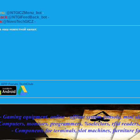
enu:
@NTGICZMenu_bot
-
Back:
@NTGIFeedBack_bot
-
m:
@NovoTechGICZ
-
а наш новостной канал:
 APP Forum TechClub