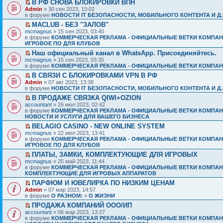
В РФ СНОВА БЛОКИРОВКИ ВПН
Admin
» 30 сен 2023, 10:02
в форуме
НОВОСТИ IT БЕЗОПАСНОСТИ, МОБИЛЬНОГО КОНТЕНТА И Д.
MACLUB - БЕЗ "ЗАЛОВ"
mcmagnus
» 15 сен 2023, 03:40
в форуме
КОММЕРЧЕСКАЯ РЕКЛАМА - ОФИЦИАЛЬНЫЕ ВЕТКИ КОМПАН
ИГРОВОЕ ПО ДЛЯ КЛУБОВ
Наш официальный канал в WhatsApp. Присоединяйтесь.
mcmagnus
» 15 сен 2023, 03:35
в форуме
КОММЕРЧЕСКАЯ РЕКЛАМА - ОФИЦИАЛЬНЫЕ ВЕТКИ КОМПАН
В СВЯЗИ С БЛОКИРОВКАМИ VPN В РФ
Admin
» 07 авг 2023, 13:38
в форуме
НОВОСТИ IT БЕЗОПАСНОСТИ, МОБИЛЬНОГО КОНТЕНТА И Д.
В ПРОДАЖЕ СВЯЗКА QIWI+OZION
accountant
» 26 июл 2023, 02:42
в форуме
КОММЕРЧЕСКАЯ РЕКЛАМА - ОФИЦИАЛЬНЫЕ ВЕТКИ КОМПАН
НОВОСТИ И УСЛУГИ ДЛЯ ВАШЕГО БИЗНЕСА
BELAGIO CASINO - NEW ONLINE SYSTEM
mcmagnus
» 22 июл 2023, 13:41
в форуме
КОММЕРЧЕСКАЯ РЕКЛАМА - ОФИЦИАЛЬНЫЕ ВЕТКИ КОМПАН
ИГРОВОЕ ПО ДЛЯ КЛУБОВ
ПЛАТЫ, ЗАМКИ, КОМПЛЕКТУЮЩИЕ ДЛЯ ИГРОВЫХ
mcmagnus
» 25 май 2023, 11:44
в форуме
КОММЕРЧЕСКАЯ РЕКЛАМА - ОФИЦИАЛЬНЫЕ ВЕТКИ КОМПАН
КОМПЛЕКТУЮЩИЕ ДЛЯ ИГРОВЫХ АППАРАТОВ
ПАРФЮМ И ЮВЕЛИРКА ПО НИЗКИМ ЦЕНАМ
Admin
» 07 мар 2023, 14:57
в форуме
О РАЗНОМ:
»
О ЖИЗНИ
ПРОДАЖА КОМПАНИЙ ООО/ИП
accountant
» 06 мар 2023, 13:27
в форуме
КОММЕРЧЕСКАЯ РЕКЛАМА - ОФИЦИАЛЬНЫЕ ВЕТКИ КОМПАН