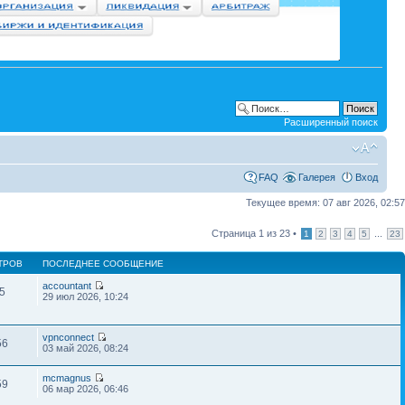
Расширенный поиск
FAQ
Галерея
Вход
Текущее время: 07 авг 2026, 02:57
Страница
1
из
23
•
...
1
2
3
4
5
23
ТРОВ
ПОСЛЕДНЕЕ СООБЩЕНИЕ
accountant
5
29 июл 2026, 10:24
vpnconnect
56
03 май 2026, 08:24
mcmagnus
59
06 мар 2026, 06:46