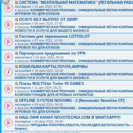
СИСТЕМА "МЕНТАЛЬНАЯ МАТЕМАТИКА" (ЛЕГАЛЬНАЯ РАБ
mcmagnus
» 25 дек 2024, 07:05
в форуме
КОММЕРЧЕСКАЯ РЕКЛАМА - ОФИЦИАЛЬНЫЕ ВЕТКИ КОМПАН
ИГРОВОЕ ПО ДЛЯ КЛУБОВ
ОСАГО БЕЗ ВЫПЛАТ ОТ 2000Р.
accountant
» 05 июл 2025, 07:47
в форуме
КОММЕРЧЕСКАЯ РЕКЛАМА - ОФИЦИАЛЬНЫЕ ВЕТКИ КОМПАН
НОВОСТИ И УСЛУГИ ДЛЯ ВАШЕГО БИЗНЕСА
Система для терминалов LOTOSLOT
mcmagnus
» 07 ноя 2022, 10:09
в форуме
КОММЕРЧЕСКАЯ РЕКЛАМА - ОФИЦИАЛЬНЫЕ ВЕТКИ КОМПАН
ИГРОВОЕ ПО ДЛЯ КЛУБОВ
Партнерское предложение по VPN
vpnconnect
» 24 фев 2025, 05:41
в форуме
КОММЕРЧЕСКАЯ РЕКЛАМА - ОФИЦИАЛЬНЫЕ ВЕТКИ КОМПАН
КОШЕЛЬКИ,КАРТЫ,ПОЧТА,ФИРМЫ
accountant
» 16 фев 2025, 02:00
в форуме
КОММЕРЧЕСКАЯ РЕКЛАМА - ОФИЦИАЛЬНЫЕ ВЕТКИ КОМПАН
НОВОСТИ И УСЛУГИ ДЛЯ ВАШЕГО БИЗНЕСА
Платы MULTIStar Turbo 45 GAMES
mcmagnus
» 11 дек 2024, 06:22
в форуме
КОММЕРЧЕСКАЯ РЕКЛАМА - ОФИЦИАЛЬНЫЕ ВЕТКИ КОМПАН
КОМПЛЕКТУЮЩИЕ ДЛЯ ИГРОВЫХ АППАРАТОВ
OFFLINE SYSTEM NOVOMG - 2 (Novomatic Novoline CF)
mcmagnus
» 09 май 2024, 06:16
в форуме
КОММЕРЧЕСКАЯ РЕКЛАМА - ОФИЦИАЛЬНЫЕ ВЕТКИ КОМПАН
ИГРОВОЕ ПО ДЛЯ КЛУБОВ
НАШ ОФФ КАНАЛ NOVOTECHGI.COM В WHATSAPP!!!
mcmagnus
» 22 фев 2024, 04:08
в форуме
ПРОДАЖА-ПОКУПКА,РАБОТА,ТЕХ.РАЗДЕЛ,БЕЗОПАСНОСТЬ:
бизнес)