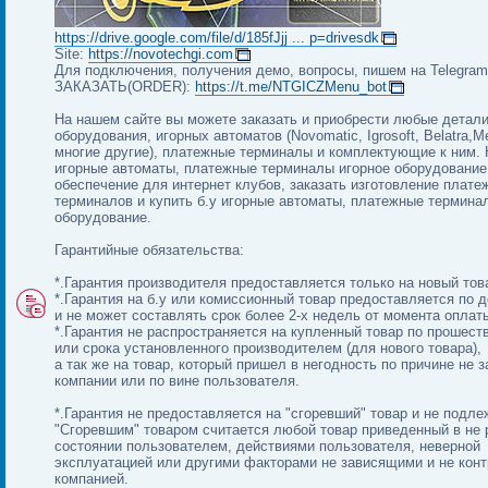
https://drive.google.com/file/d/185fJjj ... p=drivesdk
Site:
https://novotechgi.com
Для подключения, получения демо, вопросы, пишем на Telegram 
ЗАКАЗАТЬ(ORDER):
https://t.me/NTGICZMenu_bot
На нашем сайте вы можете заказать и приобрести любые детали
оборудования, игорных автоматов (Novomatic, Igrosoft, Belatra,
многие другие), платежные терминалы и комплектующие к ним. 
игорные автоматы, платежные терминалы игорное оборудование
обеспечение для интернет клубов, заказать изготовление плате
терминалов и купить б.у игорные автоматы, платежные термина
оборудование.
Гарантийные обязательства:
*.Гарантия производителя предоставляется только на новый тов
*.Гарантия на б.у или комиссионный товар предоставляется по 
и не может составлять срок более 2-х недель от момента оплат
*.Гарантия не распространяется на купленный товар по прошест
или срока установленного производителем (для нового товара),
а так же на товар, который пришел в негодность по причине не 
компании или по вине пользователя.
*.Гарантия не предоставляется на "сгоревший" товар и не подле
"Сгоревшим" товаром считается любой товар приведенный в не 
состоянии пользователем, действиями пользователя, неверной
эксплуатацией или другими факторами не зависящими и не кон
компанией.