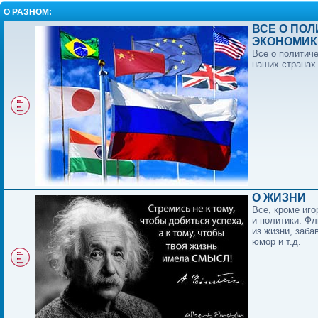
О РАЗНОМ:
ВСЕ О ПОЛ
ЭКОНОМИК
Все о политиче
наших странах
О ЖИЗНИ
Все, кроме иго
и политики. Фл
из жизни, заба
юмор и т.д.