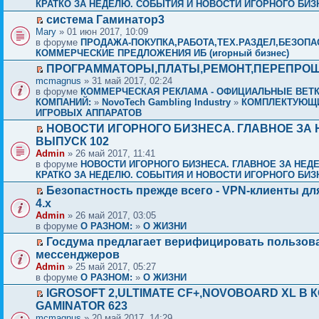
КРАТКО ЗА НЕДЕЛЮ. СОБЫТИЯ И НОВОСТИ ИГОРНОГО БИЗ
система Гаминатор3
Mary
» 01 июн 2017, 10:09
в форуме
ПРОДАЖА-ПОКУПКА,РАБОТА,ТЕХ.РАЗДЕЛ,БЕЗОПА
КОММЕРЧЕСКИЕ ПРЕДЛОЖЕНИЯ ИБ (игорный бизнес)
ПРОГРАММАТОРЫ,ПЛАТЫ,РЕМОНТ,ПЕРЕПРО
mcmagnus
» 31 май 2017, 02:24
в форуме
КОММЕРЧЕСКАЯ РЕКЛАМА - ОФИЦИАЛЬНЫЕ ВЕТ
КОМПАНИЙ:
»
NovoTech Gambling Industry
»
КОМПЛЕКТУЮЩ
ИГРОВЫХ АППАРАТОВ
НОВОСТИ ИГОРНОГО БИЗНЕСА. ГЛАВНОЕ ЗА 
ВЫПУСК 102
Admin
» 26 май 2017, 11:41
в форуме
НОВОСТИ ИГОРНОГО БИЗНЕСА. ГЛАВНОЕ ЗА НЕД
КРАТКО ЗА НЕДЕЛЮ. СОБЫТИЯ И НОВОСТИ ИГОРНОГО БИЗ
Безопастность прежде всего - VPN-клиенты дл
4.x
Admin
» 26 май 2017, 03:05
в форуме
О РАЗНОМ:
»
О ЖИЗНИ
Госдума предлагает верифицировать пользов
мессенджеров
Admin
» 25 май 2017, 05:27
в форуме
О РАЗНОМ:
»
О ЖИЗНИ
IGROSOFT 2,ULTIMATE CF+,NOVOBOARD XL В 
GAMINATOR 623
mcmagnus
» 20 май 2017, 14:29