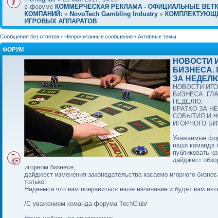
в форуме
КОММЕРЧЕСКАЯ РЕКЛАМА - ОФИЦИАЛЬНЫЕ ВЕТ
КОМПАНИЙ:
»
NovoTech Gambling Industry
»
КОМПЛЕКТУЮЩ
ИГРОВЫХ АППАРАТОВ
Сообщения без ответов
•
Непрочитанные сообщения
•
Активные темы
ФОРУМ
НОВОСТИ 
БИЗНЕСА.
ЗА НЕДЕЛЮ
НОВОСТИ ИГ
БИЗНЕСА. ГЛ
НЕДЕЛЮ.
КРАТКО ЗА Н
СОБЫТИЯ И 
ИГОРНОГО БИ
Уважаемые фо
наша команда 
публиковать кр
дайджест обзо
игорном бизнесе,
дайджест изменения законодательства касаемо игорного бизнес
только.
Надеемся что вам понравиться наше начинание и будет вам инт
/С уважением команда форума TechClub/