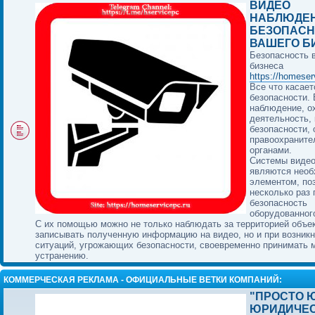
ВИДЕО
НАБЛЮДЕН
БЕЗОПАСН
ВАШЕГО Б
Безопасность 
бизнеса
https://homeser
Все что касает
безопасности.
наблюдение, о
деятельность, 
безопасности, 
правоохранит
органами.
Системы виде
являются нео
элементом, п
несколько раз
безопасность
оборудованног
С их помощью можно не только наблюдать за территорией объек
записывать полученную информацию на видео, но и при возник
ситуаций, угрожающих безопасности, своевременно принимать 
устранению.
КОММЕРЧЕСКАЯ РЕКЛАМА - ОФИЦИАЛЬНЫЕ ВЕТКИ КОМПАНИЙ:
"ПРОСТО Ю
ЮРИДИЧЕ