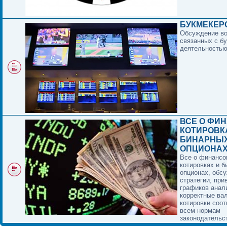
БУКМЕКЕР
Обсуждение в
связанных с б
деятельностью
ВСЕ О ФИ
КОТИРОВК
БИНАРНЫ
ОПЦИОНА
Все о финансо
котировках и 
опционах, обс
стратегии, при
графиков анал
корректные ва
котировки соо
всем нормам
законодательс