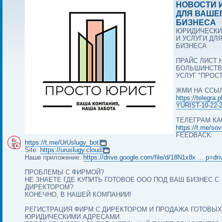
НОВОСТИ 
ДЛЯ ВАШЕ
БИЗНЕСА
ЮРИДИЧЕСКИ
И УСЛУГИ ДЛ
БИЗНЕСА
ПРАЙС ЛИСТ 
БОЛЬШИНСТВ
УСЛУГ "ПРОС
ЖМИ НА ССЫ
https://telegra
YURIST-10-22-
ТЕЛЕГРАМ КА
https://t.me/so
FEEDBACK:
https://t.me/UrUslugy_bot
Site:
https://uruslugy.cloud
Наше приложение:
https://drive.google.com/file/d/18N1x8x ... p=dr
ПРОБЛЕМЫ С ФИРМОЙ?
НЕ ЗНАЕТЕ ГДЕ КУПИТЬ ГОТОВОЕ ООО ПОД ВАШ БИЗНЕС С
ДИРЕКТОРОМ?
КОНЕЧНО, В НАШЕЙ КОМПАНИИ!
РЕГИСТРАЦИЯ ФИРМ С ДИРЕКТОРОМ И ПРОДАЖА ГОТОВЫХ
ЮРИДИЧЕСКИМИ АДРЕСАМИ.