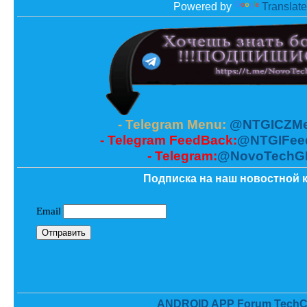
Powered by
Translate
- Telegram Menu:
@NTGICZMe
- Telegram FeedBack:
@NTGIFee
- Telegram:
@NovoTechG
Подписка на наш новостной к
ANDROID APP Forum TechC