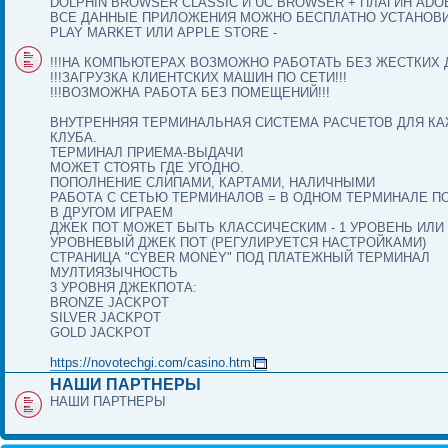
DOLPHIN BROWSER CLASSIC И UC BROWSER + ПЛАГИН ADO
ВСЕ ДАННЫЕ ПРИЛОЖЕНИЯ МОЖНО БЕСПЛАТНО УСТАНОВИ
PLAY MARKET ИЛИ APPLE STORE -
!!!НА КОМПЬЮТЕРАХ ВОЗМОЖНО РАБОТАТЬ БЕЗ ЖЕСТКИХ Д
!!!ЗАГРУЗКА КЛИЕНТСКИХ МАШИН ПО СЕТИ!!!
!!!ВОЗМОЖНА РАБОТА БЕЗ ПОМЕЩЕНИЙ!!!
ВНУТРЕННЯЯ ТЕРМИНАЛЬНАЯ СИСТЕМА РАСЧЕТОВ ДЛЯ К
КЛУБА.
ТЕРМИНАЛ ПРИЕМА-ВЫДАЧИ
МОЖЕТ СТОЯТЬ ГДЕ УГОДНО.
ПОПОЛНЕНИЕ СЛИПАМИ, КАРТАМИ, НАЛИЧНЫМИ
РАБОТА С СЕТЬЮ ТЕРМИНАЛОВ = В ОДНОМ ТЕРМИНАЛЕ П
В ДРУГОМ ИГРАЕМ
ДЖЕК ПОТ МОЖЕТ БЫТЬ КЛАССИЧЕСКИМ - 1 УРОВЕНЬ ИЛИ 
УРОВНЕВЫЙ ДЖЕК ПОТ (РЕГУЛИРУЕТСЯ НАСТРОЙКАМИ)
СТРАНИЦА "CYBER MONEY" ПОД ПЛАТЕЖНЫЙ ТЕРМИНАЛ
МУЛТИЯЗЫЧНОСТЬ
3 УРОВНЯ ДЖЕКПОТА:
BRONZE JACKPOT
SILVER JACKPOT
GOLD JACKPOT
https://novotechgi.com/casino.htm
НАШИ ПАРТНЕРЫ
НАШИ ПАРТНЕРЫ