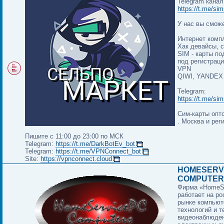
Telegram канал
https://t.me/sim
У нас вы сможе
Интернет комп
Хак девайсы, 
SIM - карты по
под регистрац
VPN
QIWI, YANDEX
Telegram:
https://t.me/sim
Сим-карты опто
. Москва и рег
Пишите с 11:00 до 23:00 по МСК
Telegram:
https://t.me/DarkBotEv_bot
Telegram:
https://t.me/VPNConnect_bot
Site:
https://vpnconnect.cloud
HOMESERV
COMPUTER
Фирма «HomeS
работает на р
рынке компью
технологий и т
видеонаблюден