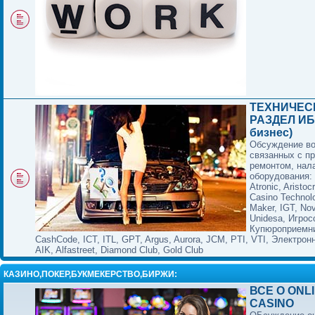
ТЕХНИЧЕС
РАЗДЕЛ ИБ
бизнес)
Обсуждение в
связанных с п
ремонтом, нал
оборудования:
Atronic, Aristocr
Casino Technol
Maker, IGT, No
Unidesa, Игрос
Купюроприемни
CashCode, ICT, ITL, GPT, Argus, Aurora, JCM, PTI, VTI, Электрон
AIK, Alfastreet, Diamond Club, Gold Club
КАЗИНО,ПОКЕР,БУКМЕКЕРСТВО,БИРЖИ:
ВСЕ О ONL
CASINO