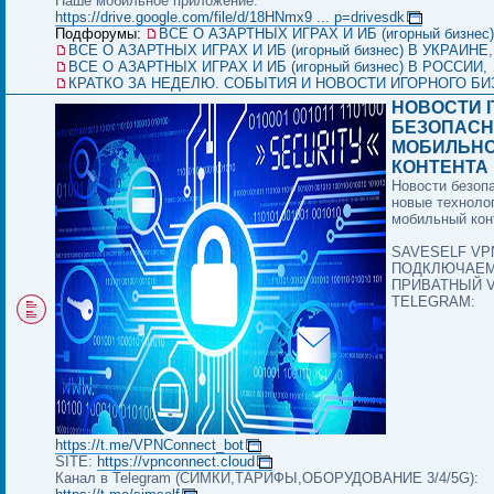
Наше мобильное приложение:
https://drive.google.com/file/d/18HNmx9 ... p=drivesdk
Подфорумы:
ВСЕ О АЗАРТНЫХ ИГРАХ И ИБ (игорный бизнес
ВСЕ О АЗАРТНЫХ ИГРАХ И ИБ (игорный бизнес) В УКРАИНЕ
,
ВСЕ О АЗАРТНЫХ ИГРАХ И ИБ (игорный бизнес) В РОССИИ
,
КРАТКО ЗА НЕДЕЛЮ. СОБЫТИЯ И НОВОСТИ ИГОРНОГО БИ
НОВОСТИ I
БЕЗОПАСН
МОБИЛЬН
КОНТЕНТА И
Новости безоп
новые техноло
мобильный конт
SAVESELF VPN
ПОДКЛЮЧАЕ
ПРИВАТНЫЙ 
TELEGRAM:
https://t.me/VPNConnect_bot
SITE:
https://vpnconnect.cloud
Канал в Telegram (СИМКИ,ТАРИФЫ,ОБОРУДОВАНИЕ 3/4/5G):