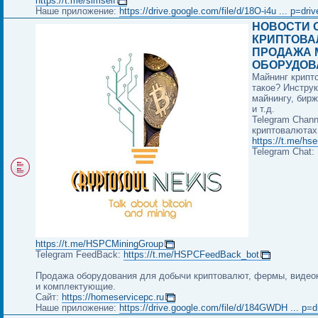
https://t.me/simself
Наше приложение:
https://drive.google.com/file/d/18O-i4u ... p=dri
НОВОСТИ 
КРИПТОВА
ПРОДАЖА 
ОБОРУДОВ
Майнинг крипт
такое? Инструк
майнингу, бир
и т.д.
Telegram Chann
криптовалютах
https://t.me/hs
Telegram Chat:
https://t.me/HSPCMiningGroup
Telegram FeedBack:
https://t.me/HSPCFeedBack_bot
Продажа оборудования для добычи криптовалют, фермы, видео
и комплектующие.
Сайт:
https://homeservicepc.ru
Наше приложение:
https://drive.google.com/file/d/184GWDH ... p=d