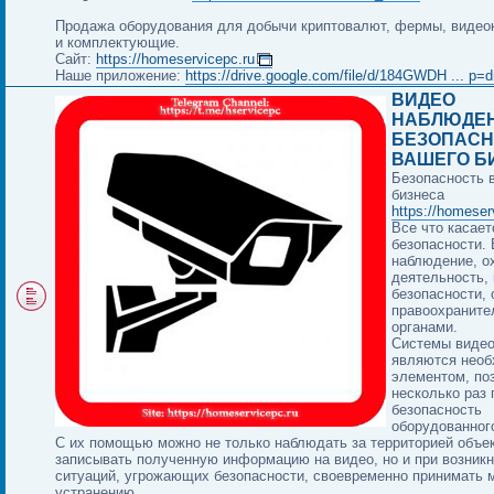
Продажа оборудования для добычи криптовалют, фермы, видео
и комплектующие.
Сайт:
https://homeservicepc.ru
Наше приложение:
https://drive.google.com/file/d/184GWDH ... p=d
ВИДЕО
НАБЛЮДЕН
БЕЗОПАСН
ВАШЕГО Б
Безопасность 
бизнеса
https://homeser
Все что касает
безопасности.
наблюдение, о
деятельность, 
безопасности, 
правоохранит
органами.
Системы виде
являются нео
элементом, п
несколько раз
безопасность
оборудованног
С их помощью можно не только наблюдать за территорией объек
записывать полученную информацию на видео, но и при возник
ситуаций, угрожающих безопасности, своевременно принимать 
устранению.