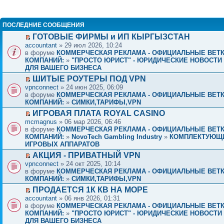
ПОСЛЕДНИЕ СООБЩЕНИЯ
ГОТОВЫЕ ФИРМЫ и ИП КЫРГЫЗСТАН
accountant
» 29 июл 2026, 10:24
в форуме
КОММЕРЧЕСКАЯ РЕКЛАМА - ОФИЦИАЛЬНЫЕ ВЕТ
КОМПАНИЙ:
»
"ПРОСТО ЮРИСТ" - ЮРИДИЧЕСКИЕ НОВОСТИ 
ДЛЯ ВАШЕГО БИЗНЕСА
ШИТЫЕ РОУТЕРЫ ПОД VPN
vpnconnect
» 24 июн 2025, 06:09
в форуме
КОММЕРЧЕСКАЯ РЕКЛАМА - ОФИЦИАЛЬНЫЕ ВЕТ
КОМПАНИЙ:
»
СИМКИ,ТАРИФЫ,VPN
ИГРОВАЯ ПЛАТА ROYAL CASINO
mcmagnus
» 06 мар 2026, 06:46
в форуме
КОММЕРЧЕСКАЯ РЕКЛАМА - ОФИЦИАЛЬНЫЕ ВЕТ
КОМПАНИЙ:
»
NovoTech Gambling Industry
»
КОМПЛЕКТУЮЩ
ИГРОВЫХ АППАРАТОВ
АКЦИЯ - ПРИВАТНЫЙ VPN
vpnconnect
» 24 окт 2025, 10:14
в форуме
КОММЕРЧЕСКАЯ РЕКЛАМА - ОФИЦИАЛЬНЫЕ ВЕТ
КОМПАНИЙ:
»
СИМКИ,ТАРИФЫ,VPN
ПРОДАЕТСЯ 1К КВ НА МОРЕ
accountant
» 06 янв 2026, 01:31
в форуме
КОММЕРЧЕСКАЯ РЕКЛАМА - ОФИЦИАЛЬНЫЕ ВЕТ
КОМПАНИЙ:
»
"ПРОСТО ЮРИСТ" - ЮРИДИЧЕСКИЕ НОВОСТИ 
ДЛЯ ВАШЕГО БИЗНЕСА