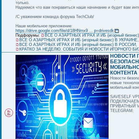
только.
Надеемся что вам понравиться наше начинание и будет вам инт
/С уважением команда форума TechClub/
Наше мобильное приложение:
https://drive.google.com/file/d/18HNmx9 ... p=drivesdk
Подфорумы:
ВСЕ О АЗАРТНЫХ ИГРАХ И ИБ (игорный бизнес
ВСЕ О АЗАРТНЫХ ИГРАХ И ИБ (игорный бизнес) В УКРАИНЕ
,
ВСЕ О АЗАРТНЫХ ИГРАХ И ИБ (игорный бизнес) В РОССИИ
,
КРАТКО ЗА НЕДЕЛЮ. СОБЫТИЯ И НОВОСТИ ИГОРНОГО БИ
НОВОСТИ I
БЕЗОПАСН
МОБИЛЬН
КОНТЕНТА И
Новости безоп
новые техноло
мобильный конт
SAVESELF VPN
ПОДКЛЮЧАЕ
ПРИВАТНЫЙ 
TELEGRAM: