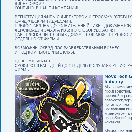
ДИРЕКТОРОМ?
КОНЕЧНО, В НАШЕЙ КОМПАНИИ!
РЕГИСТРАЦИЯ ФИРМ С ДИРЕКТОРОМ И ПРОДАЖА ГОТОВЫХ
ЮРИДИЧЕСКИМИ АДРЕСАМИ.
ПРЕДОСТАВЛЯЕМ ДОПОЛНИТЕЛЬНЫЙ ПАКЕТ ДОКУМЕНТОВ
ЛЕГАЛИЗАЦИИ ЗАБОРА ИЗЪЯТОГО ОБОРУДОВАНИЯ.
ПАКЕТ ДОПОЛНИТЕЛЬНЫХ ДОКУМЕНТОВ МОЖЕТ ПРЕДОСТ
ОТДЕЛЬНО ОТ ФИРМЫ.
ВОЗМОЖНЫ ОКВЭД ПОД РАЗВЛЕКАТЕЛЬНЫЙ БИЗНЕС
И ПОД КОМПЬЮТЕРНЫЕ КЛУБЫ.
ЦЕНЫ: УТОЧНЯЙТЕ
СРОКИ: ОТ 3 РАБ. ДНЕЙ ДО 2 НЕДЕЛЬ В СЛУЧАЯХ РЕГИСТ
ФИРМЫ
NovoTech G
Industry
Мы занимаемс
производством
арендой игров
автоматов,тер
печатных плат,
обслуживанием
и ремонтом, а 
разработкой иг
контента.
Мобильное при