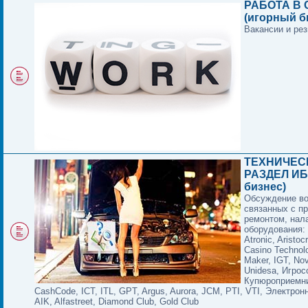
РАБОТА В 
(игорный б
Вакансии и ре
ТЕХНИЧЕС
РАЗДЕЛ ИБ
бизнес)
Обсуждение в
связанных с п
ремонтом, нал
оборудования:
Atronic, Aristocr
Casino Technol
Maker, IGT, No
Unidesa, Игрос
Купюроприемни
CashCode, ICT, ITL, GPT, Argus, Aurora, JCM, PTI, VTI, Электрон
AIK, Alfastreet, Diamond Club, Gold Club