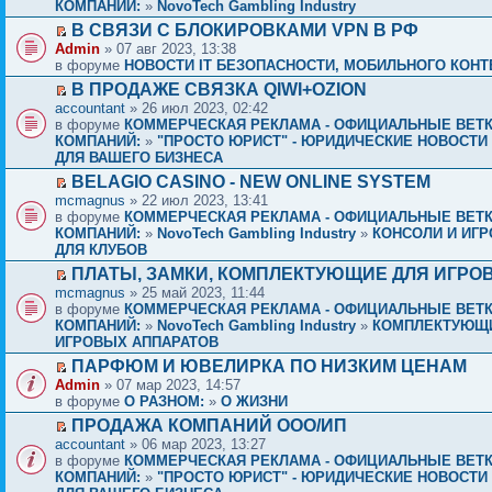
КОМПАНИЙ:
»
NovoTech Gambling Industry
В СВЯЗИ С БЛОКИРОВКАМИ VPN В РФ
Admin
» 07 авг 2023, 13:38
в форуме
НОВОСТИ IT БЕЗОПАСНОСТИ, МОБИЛЬНОГО КОНТЕ
В ПРОДАЖЕ СВЯЗКА QIWI+OZION
accountant
» 26 июл 2023, 02:42
в форуме
КОММЕРЧЕСКАЯ РЕКЛАМА - ОФИЦИАЛЬНЫЕ ВЕТ
КОМПАНИЙ:
»
"ПРОСТО ЮРИСТ" - ЮРИДИЧЕСКИЕ НОВОСТИ 
ДЛЯ ВАШЕГО БИЗНЕСА
BELAGIO CASINO - NEW ONLINE SYSTEM
mcmagnus
» 22 июл 2023, 13:41
в форуме
КОММЕРЧЕСКАЯ РЕКЛАМА - ОФИЦИАЛЬНЫЕ ВЕТ
КОМПАНИЙ:
»
NovoTech Gambling Industry
»
КОНСОЛИ И ИГР
ДЛЯ КЛУБОВ
ПЛАТЫ, ЗАМКИ, КОМПЛЕКТУЮЩИЕ ДЛЯ ИГРО
mcmagnus
» 25 май 2023, 11:44
в форуме
КОММЕРЧЕСКАЯ РЕКЛАМА - ОФИЦИАЛЬНЫЕ ВЕТ
КОМПАНИЙ:
»
NovoTech Gambling Industry
»
КОМПЛЕКТУЮЩ
ИГРОВЫХ АППАРАТОВ
ПАРФЮМ И ЮВЕЛИРКА ПО НИЗКИМ ЦЕНАМ
Admin
» 07 мар 2023, 14:57
в форуме
О РАЗНОМ:
»
О ЖИЗНИ
ПРОДАЖА КОМПАНИЙ ООО/ИП
accountant
» 06 мар 2023, 13:27
в форуме
КОММЕРЧЕСКАЯ РЕКЛАМА - ОФИЦИАЛЬНЫЕ ВЕТ
КОМПАНИЙ:
»
"ПРОСТО ЮРИСТ" - ЮРИДИЧЕСКИЕ НОВОСТИ 