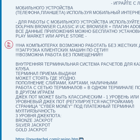
- ИГРАЙТЕ С
МОБИЛЬНОГО УСТРОЙСТВА
(ТЕЛЕФОНА,ПЛАНШЕТА) ИСПОЛЬЗУЯ МОБИЛЬНЫЙ ИНТЕРНЕ
- ДЛЯ РАБОТЫ С МОБИЛЬНОГО УСТРОЙСТВА ИСПОЛЬЗУЙТ
DOLPHIN BROWSER CLASSIC И UC BROWSER + ПЛАГИН ADO
ВСЕ ДАННЫЕ ПРИЛОЖЕНИЯ МОЖНО БЕСПЛАТНО УСТАНОВИ
PLAY MARKET ИЛИ APPLE STORE -
!!!НА КОМПЬЮТЕРАХ ВОЗМОЖНО РАБОТАТЬ БЕЗ ЖЕСТКИХ Д
!!!ЗАГРУЗКА КЛИЕНТСКИХ МАШИН ПО СЕТИ!!!
!!!ВОЗМОЖНА РАБОТА БЕЗ ПОМЕЩЕНИЙ!!!
ВНУТРЕННЯЯ ТЕРМИНАЛЬНАЯ СИСТЕМА РАСЧЕТОВ ДЛЯ К
КЛУБА.
ТЕРМИНАЛ ПРИЕМА-ВЫДАЧИ
МОЖЕТ СТОЯТЬ ГДЕ УГОДНО.
ПОПОЛНЕНИЕ СЛИПАМИ, КАРТАМИ, НАЛИЧНЫМИ
РАБОТА С СЕТЬЮ ТЕРМИНАЛОВ = В ОДНОМ ТЕРМИНАЛЕ П
В ДРУГОМ ИГРАЕМ
ДЖЕК ПОТ МОЖЕТ БЫТЬ КЛАССИЧЕСКИМ - 1 УРОВЕНЬ ИЛИ 
УРОВНЕВЫЙ ДЖЕК ПОТ (РЕГУЛИРУЕТСЯ НАСТРОЙКАМИ)
СТРАНИЦА "CYBER MONEY" ПОД ПЛАТЕЖНЫЙ ТЕРМИНАЛ
МУЛТИЯЗЫЧНОСТЬ
3 УРОВНЯ ДЖЕКПОТА:
BRONZE JACKPOT
SILVER JACKPOT
GOLD JACKPOT
https://novotechgi.com/casino.htm