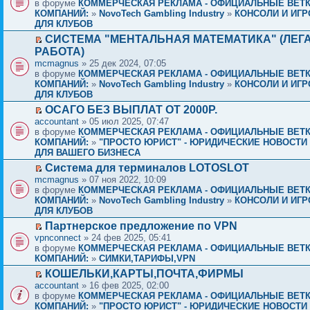
в форуме
КОММЕРЧЕСКАЯ РЕКЛАМА - ОФИЦИАЛЬНЫЕ ВЕТ
КОМПАНИЙ:
»
NovoTech Gambling Industry
»
КОНСОЛИ И ИГР
ДЛЯ КЛУБОВ
СИСТЕМА "МЕНТАЛЬНАЯ МАТЕМАТИКА" (ЛЕГ
РАБОТА)
mcmagnus
» 25 дек 2024, 07:05
в форуме
КОММЕРЧЕСКАЯ РЕКЛАМА - ОФИЦИАЛЬНЫЕ ВЕТ
КОМПАНИЙ:
»
NovoTech Gambling Industry
»
КОНСОЛИ И ИГР
ДЛЯ КЛУБОВ
ОСАГО БЕЗ ВЫПЛАТ ОТ 2000Р.
accountant
» 05 июл 2025, 07:47
в форуме
КОММЕРЧЕСКАЯ РЕКЛАМА - ОФИЦИАЛЬНЫЕ ВЕТ
КОМПАНИЙ:
»
"ПРОСТО ЮРИСТ" - ЮРИДИЧЕСКИЕ НОВОСТИ 
ДЛЯ ВАШЕГО БИЗНЕСА
Система для терминалов LOTOSLOT
mcmagnus
» 07 ноя 2022, 10:09
в форуме
КОММЕРЧЕСКАЯ РЕКЛАМА - ОФИЦИАЛЬНЫЕ ВЕТ
КОМПАНИЙ:
»
NovoTech Gambling Industry
»
КОНСОЛИ И ИГР
ДЛЯ КЛУБОВ
Партнерское предложение по VPN
vpnconnect
» 24 фев 2025, 05:41
в форуме
КОММЕРЧЕСКАЯ РЕКЛАМА - ОФИЦИАЛЬНЫЕ ВЕТ
КОМПАНИЙ:
»
СИМКИ,ТАРИФЫ,VPN
КОШЕЛЬКИ,КАРТЫ,ПОЧТА,ФИРМЫ
accountant
» 16 фев 2025, 02:00
в форуме
КОММЕРЧЕСКАЯ РЕКЛАМА - ОФИЦИАЛЬНЫЕ ВЕТ
КОМПАНИЙ:
»
"ПРОСТО ЮРИСТ" - ЮРИДИЧЕСКИЕ НОВОСТИ 