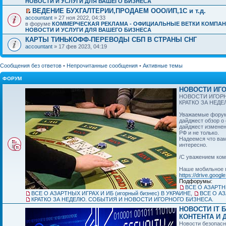
НОВОСТИ И УСЛУГИ ДЛЯ ВАШЕГО БИЗНЕСА
ВЕДЕНИЕ БУХГАЛТЕРИИ,ПРОДАЕМ ООО/ИП,1C и т.д.
accountant
» 27 ноя 2022, 04:33
в форуме
КОММЕРЧЕСКАЯ РЕКЛАМА - ОФИЦИАЛЬНЫЕ ВЕТКИ КОМПАН
НОВОСТИ И УСЛУГИ ДЛЯ ВАШЕГО БИЗНЕСА
КАРТЫ ТИНЬКОФФ-ПЕРЕВОДЫ СБП В СТРАНЫ СНГ
accountant
» 17 фев 2023, 04:19
Сообщения без ответов
•
Непрочитанные сообщения
•
Активные темы
ФОРУМ
НОВОСТИ ИГО
НОВОСТИ ИГОРН
КРАТКО ЗА НЕД
Уважаемые форумч
дайджест обзор о
дайджест изменен
РФ и не только.
Надеемся что вам
интересно.
/С уважением ком
Наше мобильное 
https://drive.googl
Подфорумы:
ВСЕ О АЗАРТНЫ
ВСЕ О АЗАРТНЫХ ИГРАХ И ИБ (игорный бизнес) В УКРАИНЕ
,
ВСЕ О АЗ
КРАТКО ЗА НЕДЕЛЮ. СОБЫТИЯ И НОВОСТИ ИГОРНОГО БИЗНЕСА.
НОВОСТИ IT 
КОНТЕНТА И Д
Новости безопасн