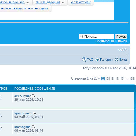
Расширенный поиск
FAQ
Галерея
Вход
Текущее время: 06 авг 2026, 04:14
Страница
1
из
23
•
...
1
2
3
4
5
23
ТРОВ
ПОСЛЕДНЕЕ СООБЩЕНИЕ
accountant
1
29 июл 2026, 10:24
vpnconnect
63
03 май 2026, 08:24
mcmagnus
93
06 мар 2026, 06:46