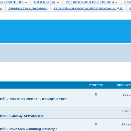
ОТВЕТОВ
ПРОСМО
0
2085
ИЙ:
»
"ПРОСТО ЮРИСТ" - ЮРИДИЧЕСКИЕ
1
2249
ИЙ:
»
СИМКИ,ТАРИФЫ,VPN
0
1472
ИЙ:
»
NovoTech Gambling Industry
»