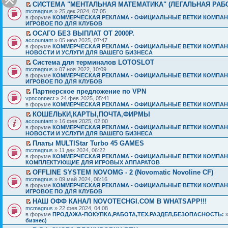
СИСТЕМА "МЕНТАЛЬНАЯ МАТЕМАТИКА" (ЛЕГАЛЬНАЯ РАБ
mcmagnus
» 25 дек 2024, 07:05
в форуме
КОММЕРЧЕСКАЯ РЕКЛАМА - ОФИЦИАЛЬНЫЕ ВЕТКИ КОМПАН
ИГРОВОЕ ПО ДЛЯ КЛУБОВ
ОСАГО БЕЗ ВЫПЛАТ ОТ 2000Р.
accountant
» 05 июл 2025, 07:47
в форуме
КОММЕРЧЕСКАЯ РЕКЛАМА - ОФИЦИАЛЬНЫЕ ВЕТКИ КОМПАН
НОВОСТИ И УСЛУГИ ДЛЯ ВАШЕГО БИЗНЕСА
Система для терминалов LOTOSLOT
mcmagnus
» 07 ноя 2022, 10:09
в форуме
КОММЕРЧЕСКАЯ РЕКЛАМА - ОФИЦИАЛЬНЫЕ ВЕТКИ КОМПАН
ИГРОВОЕ ПО ДЛЯ КЛУБОВ
Партнерское предложение по VPN
vpnconnect
» 24 фев 2025, 05:41
в форуме
КОММЕРЧЕСКАЯ РЕКЛАМА - ОФИЦИАЛЬНЫЕ ВЕТКИ КОМПАН
КОШЕЛЬКИ,КАРТЫ,ПОЧТА,ФИРМЫ
accountant
» 16 фев 2025, 02:00
в форуме
КОММЕРЧЕСКАЯ РЕКЛАМА - ОФИЦИАЛЬНЫЕ ВЕТКИ КОМПАН
НОВОСТИ И УСЛУГИ ДЛЯ ВАШЕГО БИЗНЕСА
Платы MULTIStar Turbo 45 GAMES
mcmagnus
» 11 дек 2024, 06:22
в форуме
КОММЕРЧЕСКАЯ РЕКЛАМА - ОФИЦИАЛЬНЫЕ ВЕТКИ КОМПАН
КОМПЛЕКТУЮЩИЕ ДЛЯ ИГРОВЫХ АППАРАТОВ
OFFLINE SYSTEM NOVOMG - 2 (Novomatic Novoline CF)
mcmagnus
» 09 май 2024, 06:16
в форуме
КОММЕРЧЕСКАЯ РЕКЛАМА - ОФИЦИАЛЬНЫЕ ВЕТКИ КОМПАН
ИГРОВОЕ ПО ДЛЯ КЛУБОВ
НАШ ОФФ КАНАЛ NOVOTECHGI.COM В WHATSAPP!!!
mcmagnus
» 22 фев 2024, 04:08
в форуме
ПРОДАЖА-ПОКУПКА,РАБОТА,ТЕХ.РАЗДЕЛ,БЕЗОПАСНОСТЬ:
бизнес)