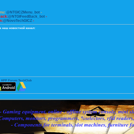
enu:
@NTGICZMenu_bot
-
Back:
@NTGIFeedBack_bot
-
m:
@NovoTechGICZ
-
а наш новостной канал:
 APP Forum TechClub