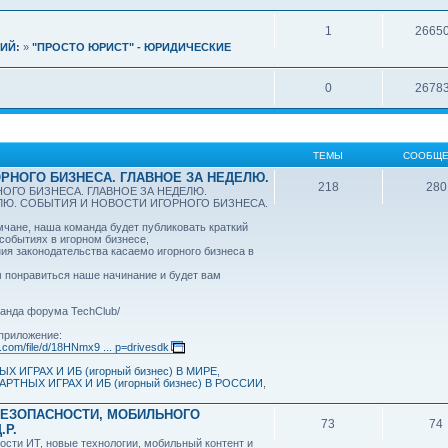
1
2665
ИЙ:
»
"ПРОСТО ЮРИСТ" - ЮРИДИЧЕСКИЕ
0
2678
ТЕМЫ
СООБЩЕ
РНОГО БИЗНЕСА. ГЛАВНОЕ ЗА НЕДЕЛЮ.
218
280
ОГО БИЗНЕСА. ГЛАВНОЕ ЗА НЕДЕЛЮ.
ЕЛЮ. СОБЫТИЯ И НОВОСТИ ИГОРНОГО БИЗНЕСА.
ане, наша команда будет публиковать краткий
 событиях в игорном бизнесе,
ия законодательства касаемо игорного бизнеса в
 понравиться наше начинание и будет вам
анда форума TechClub/
приложение:
e.com/file/d/18HNmx9 ... p=drivesdk
Х ИГРАХ И ИБ (игорный бизнес) В МИРЕ
,
АРТНЫХ ИГРАХ И ИБ (игорный бизнес) В РОССИИ
,
БЕЗОПАСНОСТИ, МОБИЛЬНОГО
73
74
.Р.
ости ИТ, новые технологии, мобильный контент и