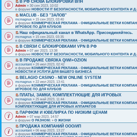
В РФ СНОВА БЛОКИРОВКИ ВПН
Admin
» 30 сен 2023, 10:02
в форуме
НОВОСТИ IT БЕЗОПАСНОСТИ, МОБИЛЬНОГО КОНТЕНТА И Д.
MACLUB - БЕЗ "ЗАЛОВ"
mcmagnus
» 15 сен 2023, 03:40
в форуме
КОММЕРЧЕСКАЯ РЕКЛАМА - ОФИЦИАЛЬНЫЕ ВЕТКИ КОМПАН
ИГРОВОЕ ПО ДЛЯ КЛУБОВ
Наш официальный канал в WhatsApp. Присоединяйтесь.
mcmagnus
» 15 сен 2023, 03:35
в форуме
КОММЕРЧЕСКАЯ РЕКЛАМА - ОФИЦИАЛЬНЫЕ ВЕТКИ КОМПАН
В СВЯЗИ С БЛОКИРОВКАМИ VPN В РФ
Admin
» 07 авг 2023, 13:38
в форуме
НОВОСТИ IT БЕЗОПАСНОСТИ, МОБИЛЬНОГО КОНТЕНТА И Д.
В ПРОДАЖЕ СВЯЗКА QIWI+OZION
accountant
» 26 июл 2023, 02:42
в форуме
КОММЕРЧЕСКАЯ РЕКЛАМА - ОФИЦИАЛЬНЫЕ ВЕТКИ КОМПАН
НОВОСТИ И УСЛУГИ ДЛЯ ВАШЕГО БИЗНЕСА
BELAGIO CASINO - NEW ONLINE SYSTEM
mcmagnus
» 22 июл 2023, 13:41
в форуме
КОММЕРЧЕСКАЯ РЕКЛАМА - ОФИЦИАЛЬНЫЕ ВЕТКИ КОМПАН
ИГРОВОЕ ПО ДЛЯ КЛУБОВ
ПЛАТЫ, ЗАМКИ, КОМПЛЕКТУЮЩИЕ ДЛЯ ИГРОВЫХ
mcmagnus
» 25 май 2023, 11:44
в форуме
КОММЕРЧЕСКАЯ РЕКЛАМА - ОФИЦИАЛЬНЫЕ ВЕТКИ КОМПАН
КОМПЛЕКТУЮЩИЕ ДЛЯ ИГРОВЫХ АППАРАТОВ
ПАРФЮМ И ЮВЕЛИРКА ПО НИЗКИМ ЦЕНАМ
Admin
» 07 мар 2023, 14:57
в форуме
О РАЗНОМ:
»
О ЖИЗНИ
ПРОДАЖА КОМПАНИЙ ООО/ИП
accountant
» 06 мар 2023, 13:27
в форуме
КОММЕРЧЕСКАЯ РЕКЛАМА - ОФИЦИАЛЬНЫЕ ВЕТКИ КОМПАН