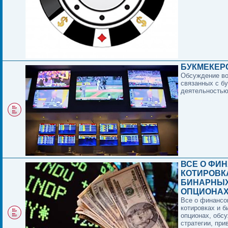
БУКМЕКЕР
Обсуждение в
связанных с б
деятельностью
ВСЕ О ФИ
КОТИРОВК
БИНАРНЫ
ОПЦИОНА
Все о финансо
котировках и 
опционах, обс
стратегии, при