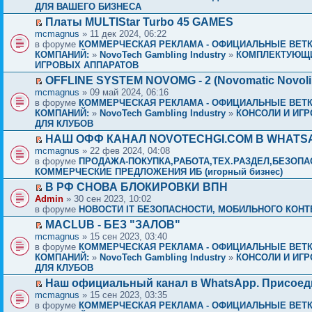
ДЛЯ ВАШЕГО БИЗНЕСА
Платы MULTIStar Turbo 45 GAMES
mcmagnus
» 11 дек 2024, 06:22
в форуме
КОММЕРЧЕСКАЯ РЕКЛАМА - ОФИЦИАЛЬНЫЕ ВЕТ
КОМПАНИЙ:
»
NovoTech Gambling Industry
»
КОМПЛЕКТУЮЩ
ИГРОВЫХ АППАРАТОВ
OFFLINE SYSTEM NOVOMG - 2 (Novomatic Novoli
mcmagnus
» 09 май 2024, 06:16
в форуме
КОММЕРЧЕСКАЯ РЕКЛАМА - ОФИЦИАЛЬНЫЕ ВЕТ
КОМПАНИЙ:
»
NovoTech Gambling Industry
»
КОНСОЛИ И ИГР
ДЛЯ КЛУБОВ
НАШ ОФФ КАНАЛ NOVOTECHGI.COM В WHATSA
mcmagnus
» 22 фев 2024, 04:08
в форуме
ПРОДАЖА-ПОКУПКА,РАБОТА,ТЕХ.РАЗДЕЛ,БЕЗОПА
КОММЕРЧЕСКИЕ ПРЕДЛОЖЕНИЯ ИБ (игорный бизнес)
В РФ СНОВА БЛОКИРОВКИ ВПН
Admin
» 30 сен 2023, 10:02
в форуме
НОВОСТИ IT БЕЗОПАСНОСТИ, МОБИЛЬНОГО КОНТЕ
MACLUB - БЕЗ "ЗАЛОВ"
mcmagnus
» 15 сен 2023, 03:40
в форуме
КОММЕРЧЕСКАЯ РЕКЛАМА - ОФИЦИАЛЬНЫЕ ВЕТ
КОМПАНИЙ:
»
NovoTech Gambling Industry
»
КОНСОЛИ И ИГР
ДЛЯ КЛУБОВ
Наш официальный канал в WhatsApp. Присоед
mcmagnus
» 15 сен 2023, 03:35
в форуме
КОММЕРЧЕСКАЯ РЕКЛАМА - ОФИЦИАЛЬНЫЕ ВЕТ