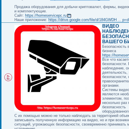
Продажа оборудования для добычи криптовалют, фермы, видео
и комплектующие.
Сайт:
https://homeservicepc.ru
Наше приложение:
https://drive.google.com/file/d/184GWDH ... p=d
ВИДЕО
НАБЛЮДЕН
БЕЗОПАСН
ВАШЕГО Б
Безопасность 
бизнеса
https://homeser
Все что касает
безопасности.
наблюдение, о
деятельность, 
безопасности, 
правоохранит
органами.
Системы виде
являются нео
элементом, п
несколько раз
безопасность
оборудованног
С их помощью можно не только наблюдать за территорией объек
записывать полученную информацию на видео, но и при возник
ситуаций, угрожающих безопасности, своевременно принимать 
устранению.