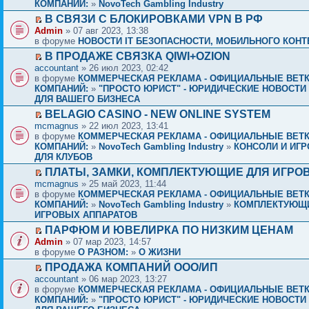
КОМПАНИЙ:
»
NovoTech Gambling Industry
В СВЯЗИ С БЛОКИРОВКАМИ VPN В РФ
Admin
» 07 авг 2023, 13:38
в форуме
НОВОСТИ IT БЕЗОПАСНОСТИ, МОБИЛЬНОГО КОНТЕ
В ПРОДАЖЕ СВЯЗКА QIWI+OZION
accountant
» 26 июл 2023, 02:42
в форуме
КОММЕРЧЕСКАЯ РЕКЛАМА - ОФИЦИАЛЬНЫЕ ВЕТ
КОМПАНИЙ:
»
"ПРОСТО ЮРИСТ" - ЮРИДИЧЕСКИЕ НОВОСТИ 
ДЛЯ ВАШЕГО БИЗНЕСА
BELAGIO CASINO - NEW ONLINE SYSTEM
mcmagnus
» 22 июл 2023, 13:41
в форуме
КОММЕРЧЕСКАЯ РЕКЛАМА - ОФИЦИАЛЬНЫЕ ВЕТ
КОМПАНИЙ:
»
NovoTech Gambling Industry
»
КОНСОЛИ И ИГР
ДЛЯ КЛУБОВ
ПЛАТЫ, ЗАМКИ, КОМПЛЕКТУЮЩИЕ ДЛЯ ИГРО
mcmagnus
» 25 май 2023, 11:44
в форуме
КОММЕРЧЕСКАЯ РЕКЛАМА - ОФИЦИАЛЬНЫЕ ВЕТ
КОМПАНИЙ:
»
NovoTech Gambling Industry
»
КОМПЛЕКТУЮЩ
ИГРОВЫХ АППАРАТОВ
ПАРФЮМ И ЮВЕЛИРКА ПО НИЗКИМ ЦЕНАМ
Admin
» 07 мар 2023, 14:57
в форуме
О РАЗНОМ:
»
О ЖИЗНИ
ПРОДАЖА КОМПАНИЙ ООО/ИП
accountant
» 06 мар 2023, 13:27
в форуме
КОММЕРЧЕСКАЯ РЕКЛАМА - ОФИЦИАЛЬНЫЕ ВЕТ
КОМПАНИЙ:
»
"ПРОСТО ЮРИСТ" - ЮРИДИЧЕСКИЕ НОВОСТИ 