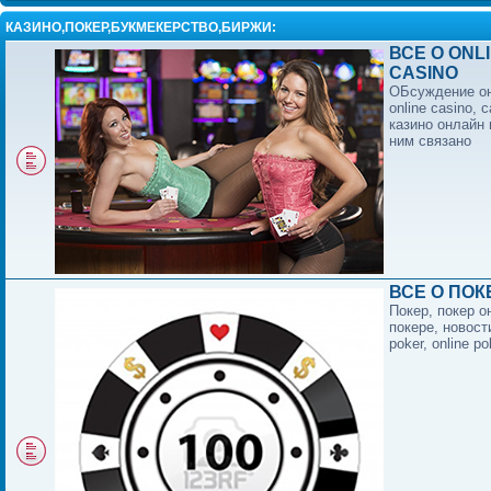
КАЗИНО,ПОКЕР,БУКМЕКЕРСТВО,БИРЖИ:
ВСЕ О ONL
CASINO
ОБсуждение он
online casino, c
казино онлайн 
ним связано
ВСЕ О ПОК
Покер, покер о
покере, новост
poker, online po