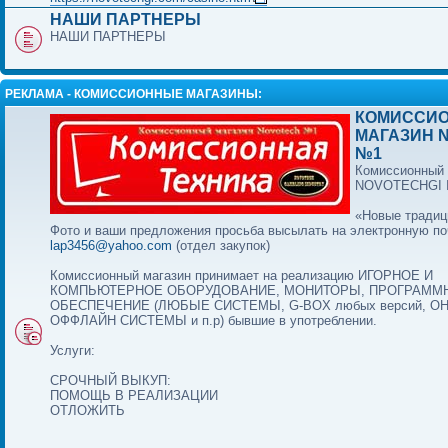
НАШИ ПАРТНЕРЫ
НАШИ ПАРТНЕРЫ
РЕКЛАМА - КОМИССИОННЫЕ МАГАЗИНЫ:
КОМИССИ
МАГАЗИН 
№1
Комиссионный 
NOVOTECHGI
«Новые традиц
Фото и ваши предложения просьба высылать на электронную по
lap3456@yahoo.com
(отдел закупок)
Комиссионный магазин принимает на реализацию ИГОРНОЕ И
КОМПЬЮТЕРНОЕ ОБОРУДОВАНИЕ, МОНИТОРЫ, ПРОГРАММ
ОБЕСПЕЧЕНИЕ (ЛЮБЫЕ СИСТЕМЫ, G-BOX любых версий, О
ОФФЛАЙН СИСТЕМЫ и п.р) бывшие в употреблении.
Услуги:
СРОЧНЫЙ ВЫКУП:
ПОМОЩЬ В РЕАЛИЗАЦИИ
ОТЛОЖИТЬ