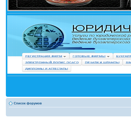
Список форумов