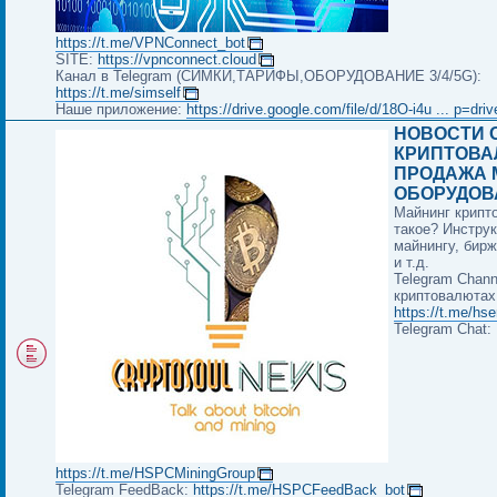
https://t.me/VPNConnect_bot
SITE:
https://vpnconnect.cloud
Канал в Telegram (СИМКИ,ТАРИФЫ,ОБОРУДОВАНИЕ 3/4/5G):
https://t.me/simself
Наше приложение:
https://drive.google.com/file/d/18O-i4u ... p=dri
НОВОСТИ 
КРИПТОВА
ПРОДАЖА 
ОБОРУДОВ
Майнинг крипт
такое? Инструк
майнингу, бир
и т.д.
Telegram Chann
криптовалютах
https://t.me/hs
Telegram Chat:
https://t.me/HSPCMiningGroup
Telegram FeedBack:
https://t.me/HSPCFeedBack_bot