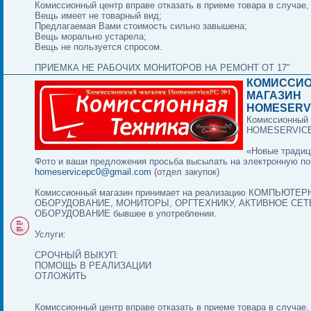
Комиссионный центр вправе отказать в приеме товара в случае,
Вещь имеет не товарный вид;
Предлагаемая Вами стоимость сильно завышена;
Вещь морально устарела;
Вещь не пользуется спросом.
ПРИЕМКА НЕ РАБОЧИХ МОНИТОРОВ НА РЕМОНТ ОТ 17"
КОМИССИ
МАГАЗИН
HOMESERV
Комиссионный 
HOMESERVIC
«Новые традиц
Фото и ваши предложения просьба высылать на электронную по
homeservicepc0@gmail.com
(отдел закупок)
Комиссионный магазин принимает на реализацию КОМПЬЮТЕ
ОБОРУДОВАНИЕ, МОНИТОРЫ, ОРГТЕХНИКУ, АКТИВНОЕ СЕ
ОБОРУДОВАНИЕ бывшее в употреблении.
Услуги:
СРОЧНЫЙ ВЫКУП:
ПОМОЩЬ В РЕАЛИЗАЦИИ
ОТЛОЖИТЬ
Комиссионный центр вправе отказать в приеме товара в случае,