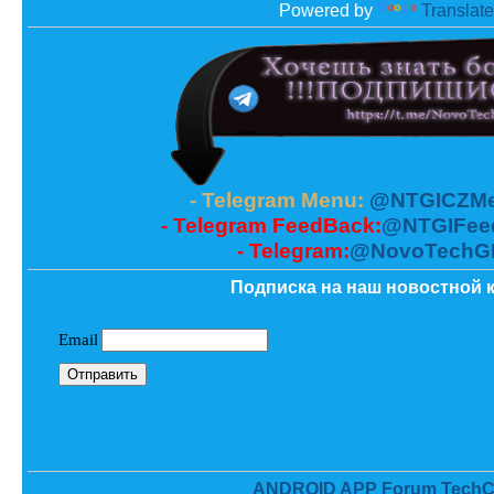
Powered by
Translate
- Telegram Menu:
@NTGICZMe
- Telegram FeedBack:
@NTGIFee
- Telegram:
@NovoTechG
Подписка на наш новостной к
ANDROID APP Forum TechC