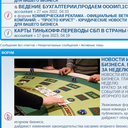
ДЛЯ ВАШЕГО БИЗНЕСА
ВЕДЕНИЕ БУХГАЛТЕРИИ,ПРОДАЕМ ООО/ИП,1C и
accountant
» 27 ноя 2022, 04:33
в форуме
КОММЕРЧЕСКАЯ РЕКЛАМА - ОФИЦИАЛЬНЫЕ ВЕТ
КОМПАНИЙ:
»
"ПРОСТО ЮРИСТ" - ЮРИДИЧЕСКИЕ НОВОСТИ 
ДЛЯ ВАШЕГО БИЗНЕСА
КАРТЫ ТИНЬКОФФ-ПЕРЕВОДЫ СБП В СТРАНЫ 
accountant
» 17 фев 2023, 04:19
Сообщения без ответов
•
Непрочитанные сообщения
•
Активные темы
ФОРУМ
НОВОСТИ 
БИЗНЕСА.
ЗА НЕДЕЛЮ
НОВОСТИ ИГ
БИЗНЕСА. ГЛ
НЕДЕЛЮ.
КРАТКО ЗА Н
СОБЫТИЯ И 
ИГОРНОГО БИ
Уважаемые фо
наша команда 
публиковать кр
дайджест обзо
игорном бизнесе,
дайджест изменения законодательства касаемо игорного бизнес